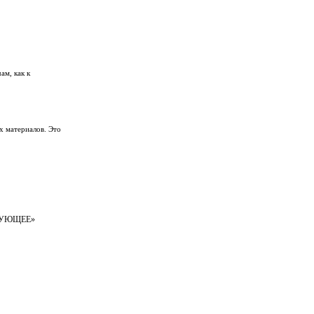
ам, как к
х материалов. Это
ВУЮЩЕЕ»