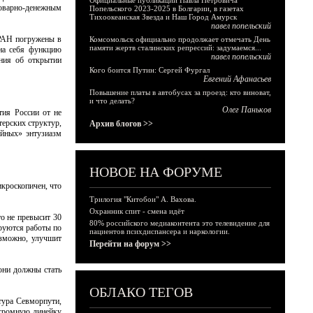
Официальные публикации Павла Петровича
товарно-денежным
Попельского 2023-2025 в Болгарии, в газетах
Тихоокеанская Звезда и Наш Город Амурск
павел попельский
 РАН погружены в
Комсомольск официально продолжает отмечать День
памяти жертв сталинских репрессий: задумаемся...
 на себя функцию
павел попельский
ния об открытии
Кого боится Путин: Сергей Фургал
Евгений Афанасьев
Повышение платы в автобусах за проезд: кто виноват,
и что делать?
Олег Паньков
тия России от не
терских структур,
Архив блогов >>
уйных» энтузиазм
НОВОЕ НА ФОРУМЕ
кроскопичен, что
Трилогия "Китобои" А. Вахова.
Охранник спит - смена идёт
о не превысит 30
80% российского медиаконтента это телевидение для
ируются работы по
пациентов психдиспансера и наркологии.
озможно, улучшит
Перейти на форум >>
они должны стать
ОБЛАКО ТЕГОВ
тура Севморпути,
огромную линейку