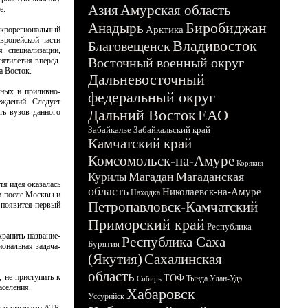
Азия
Амурская область
е.
Биробиджан
Анадырь
Арктика
акрорегиональный
европейской части
Владивосток
Благовещенск
 специализации,
Восточный военный округ
ятилетия вперед.
а Восток.
Дальневосточный
мных и приливно-
федеральный округ
еждений. Следует
Дальний Восток
ЕАО
ть вузов данного
Забайкалье
Забайкальский край
Камчатский край
Комсомольск-на-Амуре
Корякия
Магадан
Магаданская
Курилы
тя идея оказалась
область
Николаевск-на-Амуре
Находка
м после Москвы и
Петропавловск-Камчатский
 появится первый
Приморский край
Республика
ранить название-
Республика Саха
Бурятия
ональная задача-
(Якутия)
Сахалинская
область
 не приступить к
ТОФ
Тында
Улан-Удэ
Сибирь
аселения.
Хабаровск
Уссурийск