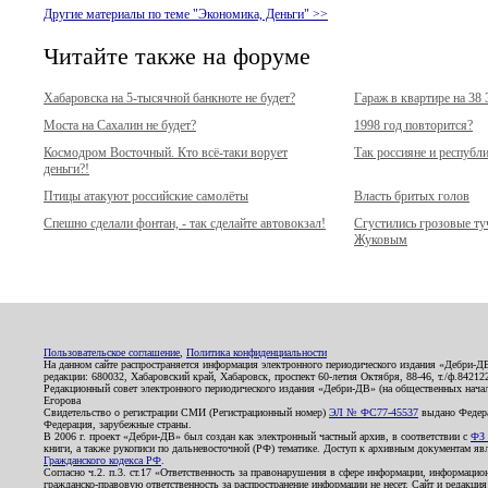
Другие материалы по теме "Экономика, Деньги" >>
Читайте также на форуме
Хабаровска на 5-тысячной банкноте не будет?
Гараж в квартире на 38
Моста на Сахалин не будет?
1998 год повторится?
Космодром Восточный. Кто всё-таки ворует
Так россияне и республ
деньги?!
Птицы атакуют российские самолёты
Власть бритых голов
Спешно сделали фонтан, - так сделайте автовокзал!
Сгустились грозовые т
Жуковым
Пользовательское соглашение
,
Политика конфиденциальности
На данном сайте распространяется информация электронного периодического издания «Дебри-Д
редакции: 680032, Хабаровский край, Хабаровск, проспект 60-летия Октября, 88-46, т./ф.8421
Редакционный совет электронного периодического издания «Дебри-ДВ» (на общественных нач
Егорова
Свидетельство о регистрации СМИ (Регистрационный номер)
ЭЛ № ФС77-45537
выдано Федера
Федерация, зарубежные страны.
В 2006 г. проект «Дебри-ДВ» был создан как электронный частный архив, в соответствии с
ФЗ 
книги, а также рукописи по дальневосточной (РФ) тематике. Доступ к архивным документам явля
Гражданского кодекса РФ
.
Согласно ч.2. п.3. ст.17 «Ответственность за правонарушения в сфере информации, информац
гражданско-правовую ответственность за распространение информации не несет. Сайт и редакци