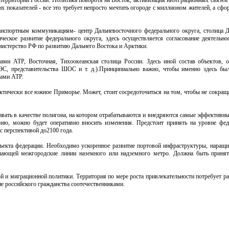
 территории России. Политика поворота на Восток, активизация интеграционных связей
 показателей - все это требует непросто мечтать огороде с миллионом жителей, а сфо
анспортным коммуникациям- центр Дальневосточного федерального округа, столица Д
еское развитие федерального округа, здесь осуществляется согласование деятельно
инистерство РФ по развитию Дальнего Востока и Арктики.
ами АТР, Восточная, Тихоокеанская столица России. Здесь иной состав объектов, 
С, представительства ШОС и т. д.).Принципиально важно, чтобы именно здесь бы
нами АТР.
ктически все южное Приморье. Может, стоит сосредоточиться на том, чтобы не сокраща
вать в качестве полигона, на котором отрабатываются и внедряются самые эффективны
ю, можно будет оперативно вносить изменения. Предстоит принять на уровне фед
 перспективой до2100 года.
бъекта федерации. Необходимо ускоренное развитие портовой инфраструктуры, наращ
ючающей межгородские линии наземного или надземного метро. Должна быть приня
й и миграционной политики. Территория по мере роста привлекательности потребует ра
е российского гражданства соотечественниками.