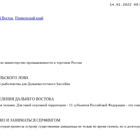
14.01.2022 09
й Восток
,
Приморский край
няло министерство промышленности и торговли России
ЕЛЬСКОГО ЛОВА
а рыболовства для Дальневосточного бассейна
ЕЛЕНИЯ ДАЛЬНЕГО ВОСТОКА
 человек. Для такой огромной территории - 11 субъектов Российской Федерации - это со
ИНО И ЗАНИМАТЬСЯ СЕРФИНГОМ
оторая принесла острову существенные дивиденды не только во время съемок, но и долгосро