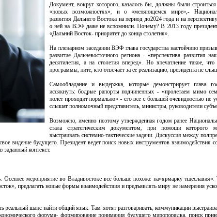
Документ, вокруг которого, казалось бы, должны были строиться
«новых возможностях», и о «меняющемся мире»,- Национал
развития Дальнего Востока на период до2024 года и на перспектив
о ней на ВЭФ даже не вспомнили. Почему? В 2013 году президен
«Дальний Восток- приоритет до конца столетия».
На пленарном заседании ВЭФ глава государства настойчиво призыв
развитие Дальневосточного региона - «перспектива развития на
десятилетия, а на столетия вперед». Но впечатление такое, что
программы, ните, кто отвечает за ее реализацию, президента не слыш
Самообладание и выдержка, которые демонстрирует глава гос
иссякнуть: бодрые рапорты подчиненных - «пролетаем мимо сем
полет проходит нормально» - его все с большей очевидностью не у
слышат полномочный представитель, министры, руководители субъе
Возможно, именно поэтому утвержденная годом ранее Националь
стала стратегическим документом, при помощи которого
выстраивать системно-тактические задачи. Дискуссия между полпр
 свое видение будущего. Президент ведет поиск новых инструментов взаимодействия с
 заданный контекст.
. Осеннее мероприятие во Владивостоке все больше похоже на«ярмарку тщеславия». 
осток», предлагать новые формы взаимодействия и предъявлять миру не намерения уск
есть реальный шанс найти общий язык. Там хотят разговаривать, коммуникации выстраив
 экономического форума- формирование понимания будущего миропорядка, поиск при