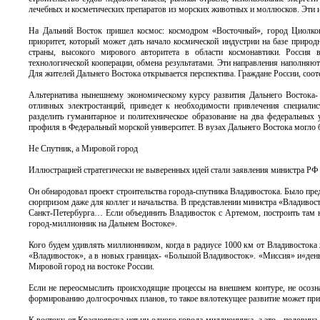
лечебных и косметических препаратов из морских животных и моллюсков. Эти и
На Дальний Восток пришел космос: космодром «Восточный», город Циолковс
приоритет, который может дать начало космической индустрии на базе природн
страны, высокого мирового авторитета в области космонавтики. Россия в
технологической кооперации, обмена результатами. Эти направления наполняю
Для жителей Дальнего Востока открывается перспектива. Граждане России, соот
Альтернатива нынешнему экономическому курсу развития Дальнего Востока- 
отливных электростанций, приведет к необходимости привлечения специали
разделить гуманитарное и политехническое образование на два федеральных 
профиля в Федеральный морской университет. В вузах Дальнего Востока могло б
Не Спутник, а Мировой город
Иллюстрацией стратегически не выверенных идей стали заявления министра РФ
Он обнародовал проект строительства города-спутника Владивостока. Было предс
сюрпризом даже для коллег и начальства. В представлении министра «Владиво
Санкт-Петербурга… Если объединить Владивосток с Артемом, построить там но
город-миллионник на Дальнем Востоке».
Кого будем удивлять миллионником, когда в радиусе 1000 км от Владивостока
«Владивосток», а в новых границах- «Большой Владивосток». «Миссия» и«день
Мировой город на востоке России.
Если не переосмыслить происходящие процессы на внешнем контуре, не осозна
формированию долгосрочных планов, то такое вялотекущее развитие может прив