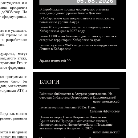
05.08.2026
 рассуждения и о
ьная программа
В Биробиджане прошел мастер-класс стилиста
у до2035 года. Но
международного уровня Алекса Датского
т сформулировал:
В Хабаровском крае подготовились к возможному
повышению уровня Амура
Более 40 социальных выплат проиндексируют в
ал его услышать:
Хабаровском крае в 2027 году
шей страны не на
Более 1 000 тонн бензина и дизтоплива доставили в
 ни разработчики
северные территории Хабаровского края
ат.
Бесплатную сеть Wi-Fi запустили на площади имени
Ленина в Хабаровске
ударства, могут
надцатого этажа,
Архив новостей >>
страивают. Его не
ктов федерации.
ная программа не
БЛОГИ
 можно было бы
едом, министрами
о странами АТР, а
Районная библиотека в Амурске уничтожена. На
очереди библиотека Островского в Комсомольске?!
павел попельский
Голая вечеринка Роснано 2015г. Итог.
Евгений Афанасьев
Тогда как миссия
Новые находки Павла Петровича Попельского:
оренного развития
Архив газеты Природа и аномальные явления,
Неизвестная карта НижнеАмурЛага и Последние
выставки автора в Амурске по 2025
аются и на уровне
павел попельский
нципиально новых