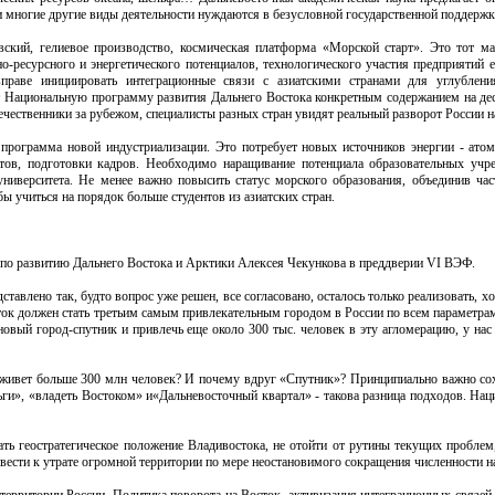
 многие другие виды деятельности нуждаются в безусловной государственной поддержк
кий, гелиевое производство, космическая платформа «Морской старт». Это тот м
о-ресурсного и энергетического потенциалов, технологического участия предприятий 
праве инициировать интеграционные связи с азиатскими странами для углубления
т Национальную программу развития Дальнего Востока конкретным содержанием на дес
ечественники за рубежом, специалисты разных стран увидят реальный разворот России н
программа новой индустриализации. Это потребует новых источников энергии - ато
стов, подготовки кадров. Необходимо наращивание потенциала образовательных учр
университета. Не менее важно повысить статус морского образования, объединив час
ы учиться на порядок больше студентов из азиатских стран.
 по развитию Дальнего Востока и Арктики Алексея Чекункова в преддверии VI ВЭФ.
тавлено так, будто вопрос уже решен, все согласовано, осталось только реализовать, хо
сток должен стать третьим самым привлекательным городом в России по всем параметра
вый город-спутник и привлечь еще около 300 тыс. человек в эту агломерацию, у нас
 живет больше 300 млн человек? И почему вдруг «Спутник»? Принципиально важно сох
ги», «владеть Востоком» и«Дальневосточный квартал» - такова разница подходов. Наци
ть геостратегическое положение Владивостока, не отойти от рутины текущих проблем,
ести к утрате огромной территории по мере неостановимого сокращения численности н