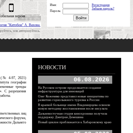
Имя:
Регистрация
Забыли пароль?
Пароль:
обильная версия
огия "Китобои" А. Вахова.
руйтесь, или авторизуйтесь.
НОВОСТИ
 (№ 4-97, 2021)
06.08.2026
титута географии
еменные тренды
На Русском острове продолжается создание
а». С разрешения
инфраструктуры для инноваций
работы.
Олег Кожемяко представил новые инициативы по
развитию горнолыжного туризма в России
В краевой больнице имени Владимирцева освоили
новую методику восстановления после инсульта
ответственных лиц
Дальневосточная студия кинохроники получила
поддержку Дмитрия Демешина
мического форума,
ожности Дальнего
Новый циклон приближается к Хабаровскому краю