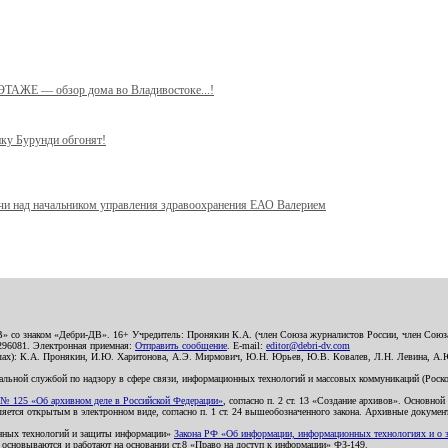
 ЭТАЖЕ — обзор дома во Владивостоке...!
ику Бурунди обгонят!
учи над начальником управления здравоохранения ЕАО Валерием
В» со знаком «Дебри-ДВ». 16+ Учредитель: Пронякин К.А. (член Союза журналистов России, член Союза
2296081. Электронная приемная:
Отправить сообщение
. E-mail:
editor@debri-dv.com
алах): К.А. Пронякин, И.Ю. Харитонова, А.Э. Мирмович, Ю.Н. Юрьев, Ю.В. Ковалев, Л.Н. Левина, А.
льной службой по надзору в сфере связи, информационных технологий и массовых коммуникаций (Роском
№ 125 «Об архивном деле в Российской Федерации»
, согласно п. 2 ст. 13 «Создание архивов». Основно
ется открытым в электронном виде, согласно п. 1 ст. 24 вышеобозначенного закона. Архивные документы 
ионных технологий и защиты информации»
Закона РФ «Об информации, информационных технологиях и о за
я основываются и работают на основании ст.8 «Право на доступ к информации» ФЗ-149.