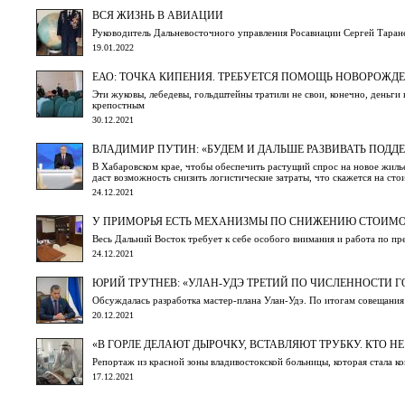
ВСЯ ЖИЗНЬ В АВИАЦИИ
Руководитель Дальневосточного управления Росавиации Сергей Таране
19.01.2022
ЕАО: ТОЧКА КИПЕНИЯ. ТРЕБУЕТСЯ ПОМОЩЬ НОВОРОЖД
Эти жуковы, лебедевы, гольдштейны тратили не свои, конечно, деньги 
крепостным
30.12.2021
ВЛАДИМИР ПУТИН: «БУДЕМ И ДАЛЬШЕ РАЗВИВАТЬ ПОДД
В Хабаровском крае, чтобы обеспечить растущий спрос на новое жил
даст возможность снизить логистические затраты, что скажется на ст
24.12.2021
У ПРИМОРЬЯ ЕСТЬ МЕХАНИЗМЫ ПО СНИЖЕНИЮ СТОИМО
Весь Дальний Восток требует к себе особого внимания и работа по п
24.12.2021
ЮРИЙ ТРУТНЕВ: «УЛАН-УДЭ ТРЕТИЙ ПО ЧИСЛЕННОСТИ 
Обсуждалась разработка мастер-плана Улан-Удэ. По итогам совещания
20.12.2021
«В ГОРЛЕ ДЕЛАЮТ ДЫРОЧКУ, ВСТАВЛЯЮТ ТРУБКУ. КТО НЕ
Репортаж из красной зоны владивостокской больницы, которая стала к
17.12.2021