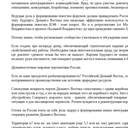
механизмов интеграционного взаимодействия. Вряд ли здесь уместна демонст
отношениям, конкуренции, безработице, военному противостоянию, бесконтрольн
Ведущая роль в формировании повестки форумов должна принадлежать Россий
тему будущего Дальнего Востока или насколько эффективно используется п
формирования повестки ВЭФ - тоже вопрос. Но и в ретроспективе (от Мос
Владивостока и проекта «Большой Владивосток» до идеи проведения саммита А
Потому важно, чтобы региональное сообщество участвовало в обсуждении пов
Если создать при полпреде центр, обеспечивающий стратегическое видение р
свойственной ему работы. Необходима такая интеллектуальная среда, где нетр
где довлеют «деньги» и«как бы чего не вышло». Картина будущего не появи
иссякает, руки опускаются, они покидают родные места в поисках понимания и 
Дальневосточные мировые перспективы России
Есть ли шанс преодолеть разбалансированность? Российский Дальний Восток, 
воспринимается преимущественно как источник природных ресурсов.
Совокупная мощность портов Дальнего Востока сопоставима с одним корейски
млн тонн грузов в год, а это на порядок меньше того же корейского порта. Зат
обустройству Северного морского пути - транзит, обеспечивающий товарны
ситуацию и для пассажирских перевозок. Регион нуждается в реконструкции пор
Готова ли Россия взять на себя роль лидера в формировании новых интеграци
стержнем развития Дальнего Востока.
Территория в7 млн кв. км плюс акватория (еще 5,5 млн кв. км) диктуют: од
строительство судов ледового класса, рыбная отрасль, использование энерге