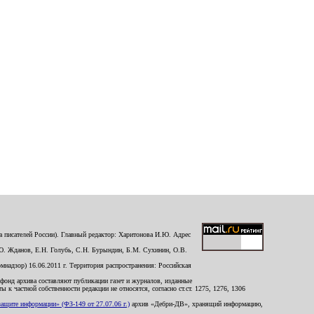
 писателей России). Главный редактор: Харитонова И.Ю. Адрес
Ю. Жданов, Е.Н. Голубь, С.Н. Бурындин, Б.М. Сухинин, О.В.
надзор) 16.06.2011 г. Территория распространения: Российская
й фонд архива составляют публикации газет и журналов, изданные
к частной собственности редакции не относятся, согласно ст.ст. 1275, 1276, 1306
щите информации» (ФЗ-149 от 27.07.06 г.)
архив «Дебри-ДВ», хранящий информацию,