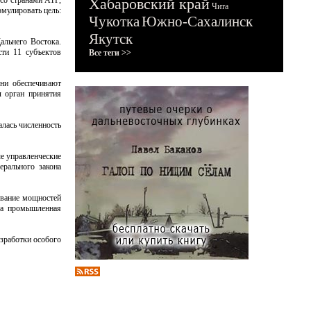
 со странами АТР,
Хабаровский край
Чита
рмулировать цель:
Чукотка
Южно-Сахалинск
Якутск
альнего Востока.
сти 11 субъектов
Все теги >>
они обеспечивают
л орган принятия
лась численность
е управленческие
ерального закона
ивание мощностей
та промышленная
зработки особого