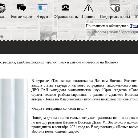
хив
Комментарии
Форум
Обратная связь
Правила
Поддержать проект
М
Приглашаем к обсуждению:
Трил
Надоела реклама? Зарегистри
ск
 реалиях, владивостокских перспективах и смысле «поворота на Восток»
В журнале «Таможенная политика на Дальнем Востоке России»
вышла статья ведущего научного сотрудника Тихоокеанского инс
ДВО РАН кандидата экономических наук Юрия Авдеева «Совр
стратегического разбалансирования в развитии Дальнего Восток
автора «Новая во Владивостоке» публикует несколько тезисов этой 
«Когда в товарищах согласья нет…»
Поводом для написания статьи послужили разногласия в позициях 
по поводу развития Дальнего Востока. Девиз VI Восточного эконо
прошедшего в сентябре 2021 года во Владивостоке,- «Новые возм
Востока вменяющемся мире».