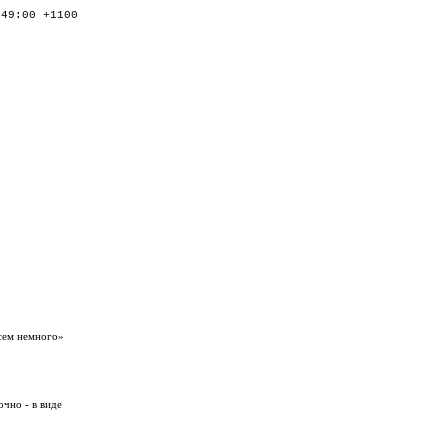
:49:00 +1100
всем немного»
чно - в виде