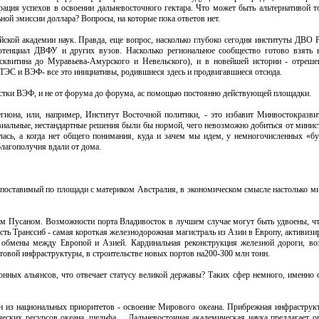
рация успехов в освоении дальневосточного гектара. Что может быть альтернативой 
ой эмиссии доллара? Вопросы, на которые пока ответов нет.
ской академии наук. Правда, еще вопрос, насколько глубоко сегодня институты ДВО
отенциал ДВФУ и других вузов. Насколько региональное сообщество готово взять
квитина до Муравьева-Амурского и Невельского), и в новейшей истории - отреше
ТЭС и ВЭФ- все это инициативы, родившиеся здесь и продвигавшиеся отсюда.
естки ВЭФ, и не от форума до форума, ас помощью постоянно действующей площадки.
егиона, или, например, Институт Восточной политики, - это избавит Минвостокразви
ивиальные, нестандартные решения были бы нормой, чего невозможно добиться от минис
лась, а когда нет общего понимания, куда и зачем мы идем, у немногочисленных «б
благополучия вдали от дома.
сопоставимый по площади с материком Австралия, в экономическом смысле настолько ми
м Пусаном. Возможности порта Владивосток в лучшем случае могут быть удвоены, чт
о есть Транссиб - самая короткая железнодорожная магистраль из Азии в Европу, активиз
е обмены между Европой и Азией. Кардинальная реконструкция железной дороги, в
товой инфраструктуры, в строительстве новых портов на200-300 млн тонн.
онных альянсов, что отвечает статусу великой державы? Таких сфер немного, именно 
ин из национальных приоритетов - освоение Мирового океана. Прибрежная инфраструк
тических ресурсов океана, шельфа… Дальневосточная академическая наука предлагает 