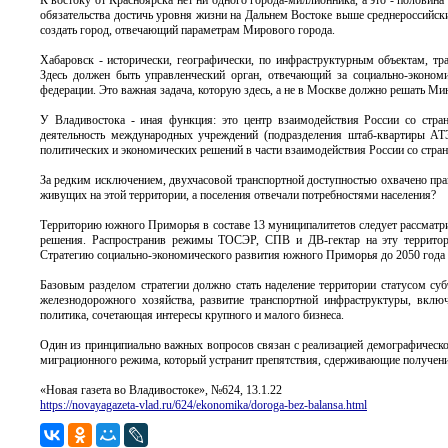
К востоку от Красноярска нет ни одного города-миллионника, а это - половина
обязательства достичь уровня жизни на Дальнем Востоке выше среднероссийских
создать город, отвечающий параметрам Мирового города.
Хабаровск - исторически, географически, по инфраструктурным объектам, тр
Здесь должен быть управленческий орган, отвечающий за социально-экономич
федерации. Это важная задача, которую здесь, а не в Москве должно решать М
У Владивостока - иная функция: это центр взаимодействия России со стран
деятельность международных учреждений (подразделения штаб-квартиры АТЭ
политических и экономических решений в части взаимодействия России со стра
За редким исключением, двухчасовой транспортной доступностью охвачено пра
живущих на этой территории, а поселения отвечали потребностями населения?
Территорию южного Приморья в составе 13 муниципалитетов следует рассматри
решения. Распространив режимы ТОСЭР, СПВ и ДВ-гектар на эту территори
Стратегию социально-экономического развития южного Приморья до 2050 года с
Базовым разделом стратегии должно стать наделение территории статусом су
железнодорожного хозяйства, развитие транспортной инфраструктуры, вкл
политика, сочетающая интересы крупного и малого бизнеса.
Один из принципиально важных вопросов связан с реализацией демографическо
миграционного режима, который устранит препятствия, сдерживающие получени
«Новая газета во Владивостоке», №624, 13.1.22
https://novayagazeta-vlad.ru/624/ekonomika/doroga-bez-balansa.html