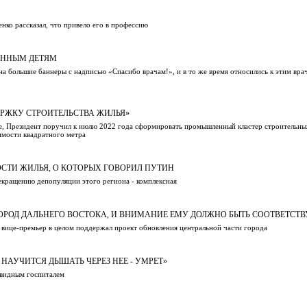
нко рассказал, что привело его в профессию
ЕННЫМ ДЕТЯМ
на большие баннеры с надписью «Спасибо врачам!», и в то же время относились к этим врач
ЕРЖКУ СТРОИТЕЛЬСТВА ЖИЛЬЯ»
ье, Президент поручил к июлю 2022 года сформировать промышленный кластер строительны
оимости квадратного метра
СТИ ЖИЛЬЯ, О КОТОРЫХ ГОВОРИЛ ПУТИН
рекращению депопуляции этого региона - комплексная
ГОРОД ДАЛЬНЕГО ВОСТОКА, И ВНИМАНИЕ ЕМУ ДОЛЖНО БЫТЬ СООТВЕТСТ
 вице-премьер в целом поддержал проект обновления центральной части города
 НАУЧИТСЯ ДЫШАТЬ ЧЕРЕЗ НЕЕ - УМРЕТ»
овидным госпиталем