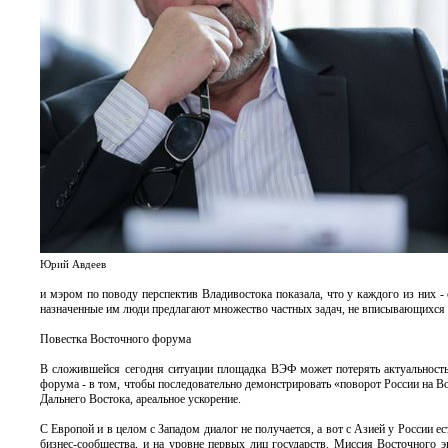
Юрий Авдеев
и мэром по поводу перспектив Владивостока показала, что у каждого из них -
назначенные им люди предлагают множество частных задач, не вписывающихся в
Повестка Восточного форума
В сложившейся сегодня ситуации площадка ВЭФ может потерять актуальность
форума - в том, чтобы последовательно демонстрировать «поворот России на В
Дальнего Востока, ареальное ускорение.
С Европой и в целом с Западом диалог не получается, а вот с Азией у России 
бизнес-сообщества, и на уровне первых лиц государств. Миссия Восточного