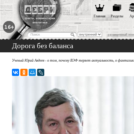
Главная
Разделы
Ар
расширенный пои
Дорога без баланса
Ученый Юрий Авдеев - о том, почему ВЭФ теряет актуальность, о фантазиях,