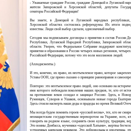
- Уважаемые граждане России, граждане Донецкой и Луганской нар
жители Запорожской и Херсонской областей, депутаты Госуда
сенаторы Российской Федерации!
Вы знаете, в Донецкой и Луганской народных республиках,
Херсонской областях состоялись референдумы. Их итоги подве
известны. Люди свой выбор сделали, однозначный выбор.
Сегодня мы подписываем договоры о принятии в состав России Д
Республики, Луганской Народной Республики, Запорожской обла
области. Уверен, что Федеральное Собрание поддержит конститу
принятии и образовании в России четырех новых регионов, четыре
Российской Федерации, потому что это воля миллионов людей.
(Аплодисменты.)
И это, конечно, их право, их неотъемлемое право, которое закреплен
Устава ООН, где прямо сказано о принципе равноправия и самоопре
Повторю: это неотъемлемое право людей, оно основано на историче
имя которого побеждали поколения наших предков, те, кто от ист
на протяжении веков созидал и защищал Россию. Здесь, в Новор
Румянцев, Суворов и Ушаков, основывали новые города Екатерин
Здесь стояли насмерть наши деды и прадеды во время Великой Отеч
Мы всегда будем помнить героев «русской весны», тех, кто не смири
неонацистским государственным переворотом на Украине, всех, кт
говорить на родном языке, сохранять свою культуру, традиции, вер
Это воины Донбасса, мученики «одесской Хатыни», жертвы бесчело
устроенных киевским режимом. Это добровольцы и ополченцы, эт