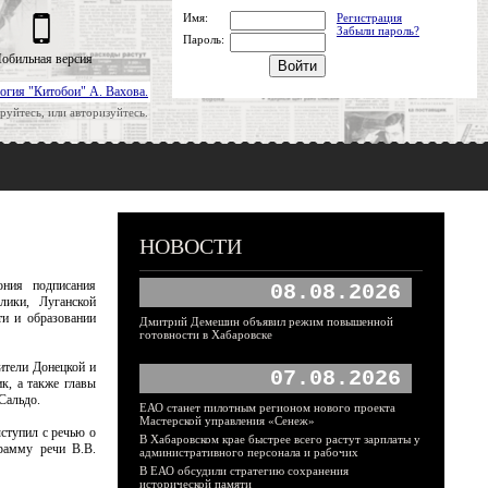
Имя:
Регистрация
Забыли пароль?
Пароль:
обильная версия
огия "Китобои" А. Вахова.
руйтесь, или авторизуйтесь.
НОВОСТИ
ония подписания
08.08.2026
ики, Луганской
ти и образовании
Дмитрий Демешин объявил режим повышенной
готовности в Хабаровске
ители Донецкой и
07.08.2026
к, а также главы
Сальдо.
ЕАО станет пилотным регионом нового проекта
Мастерской управления «Сенеж»
ступил с речью о
В Хабаровском крае быстрее всего растут зарплаты у
рамму речи В.В.
административного персонала и рабочих
В ЕАО обсудили стратегию сохранения
исторической памяти