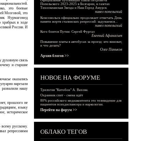
Официальные публикации Павла Петровича
национальностей.
Попельского 2023-2025 в Болгарии, в газетах
Тихоокеанская Звезда и Наш Город Амурск
ко, это боевые
павел попельский
ей Мозговой, это
тник Нурмагомед
Комсомольск официально продолжает отмечать День
памяти жертв сталинских репрессий: задумаемся...
ю храбрых в ходе
павел попельский
великой России. И
Кого боится Путин: Сергей Фургал
Евгений Афанасьев
Повышение платы в автобусах за проезд: кто виноват,
и что делать?
Олег Паньков
Архив блогов >>
ту духовную связь
почему и старшие
НОВОЕ НА ФОРУМЕ
очасье оказались
кулуарно нарезали
а развалили нашу
Трилогия "Китобои" А. Вахова.
Охранник спит - смена идёт
80% российского медиаконтента это телевидение для
 нет, прошлого не
пациентов психдиспансера и наркологии.
 традициям, языку
Перейти на форум >>
ое, историческое
о всему русскому.
ОБЛАКО ТЕГОВ
ивал репрессиями