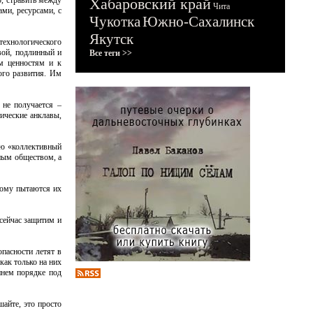
о, стравить между
Хабаровский край
Чита
ами, ресурсами, с
Чукотка
Южно-Сахалинск
Якутск
 технологического
вой, подлинный и
Все теги >>
ым ценностям и к
ого развития. Им
 не получается –
ические анклавы,
ую «коллективный
дным обществом, а
тому пытаются их
 сейчас защитим и
опасности летят в
ак только на них
ннем порядке под
шайте, это просто