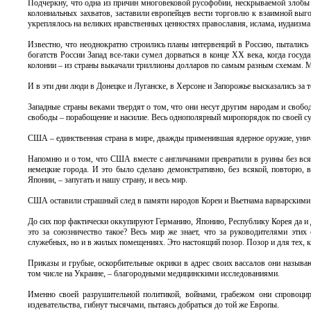
Подчеркну, что одна из причин многовековой русофобии, нескрываемой злобы э
колониальных захватов, заставили европейцев вести торговлю к взаимной выгод
укреплялось на великих нравственных ценностях православия, ислама, иудаизма 
Известно, что неоднократно строились планы интервенций в Россию, пытались 
богатств России Запад все-таки сумел дорваться в конце XX века, когда госуд
колонии – из страны выкачали триллионы долларов по самым разным схемам. М
И в эти дни люди в Донецке и Луганске, в Херсоне и Запорожье высказались за 
Западные страны веками твердят о том, что они несут другим народам и свобод
свободы – порабощение и насилие. Весь однополярный миропорядок по своей су
США – единственная страна в мире, дважды применившая ядерное оружие, уничт
Напомню и о том, что США вместе с англичанами превратили в руины без вся
немецкие города. И это было сделано демонстративно, без всякой, повторю, 
Японии, – запугать и нашу страну, и весь мир.
США оставили страшный след в памяти народов Кореи и Вьетнама варварским
До сих пор фактически оккупируют Германию, Японию, Республику Корея да и 
это за союзничество такое? Весь мир же знает, что за руководителями этих
служебных, но и в жилых помещениях. Это настоящий позор. Позор и для тех, кто 
Приказы и грубые, оскорбительные окрики в адрес своих вассалов они называ
том числе на Украине, – благородными медицинскими исследованиями.
Именно своей разрушительной политикой, войнами, грабежом они спровоци
издевательства, гибнут тысячами, пытаясь добраться до той же Европы.