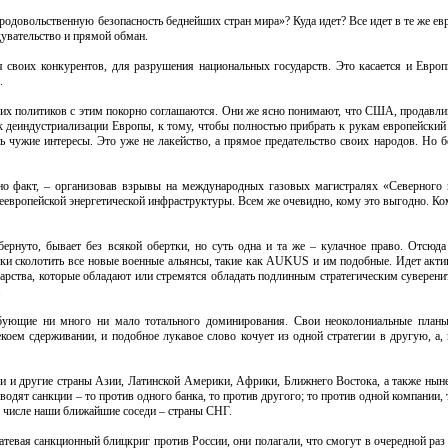
родовольственную безопасность беднейших стран мира»? Куда идет? Все идет в те же ев
дувательство и прямой обман.
я своих конкурентов, для разрушения национальных государств. Это касается и Европы
.
ких политиков с этим покорно соглашаются. Они же ясно понимают, что США, продавли
 к деиндустриализации Европы, к тому, чтобы полностью прибрать к рукам европейский
 чужие интересы. Это уже не лакейство, а прямое предательство своих народов. Но б
но факт, – организовав взрывы на международных газовых магистралях «Северного 
европейской энергетической инфраструктуры. Всем же очевидно, кому это выгодно. Ко
ернуто, бывает без всякой обертки, но суть одна и та же – кулачное право. Отсюда
ки сколотить все новые военные альянсы, такие как AUKUS и им подобные. Идет актив
дарства, которые обладают или стремятся обладать подлинным стратегическим суверен
.
ующие ни много ни мало тотального доминирования. Свои неоколониальные планы
коем сдерживании, и подобное лукавое слово кочует из одной стратегии в другую, а, 
и и другие страны Азии, Латинской Америки, Африки, Ближнего Востока, а также нын
дят санкции – то против одного банка, то против другого; то против одной компании, 
ом числе наши ближайшие соседи – страны СНГ.
затевая санкционный блицкриг против России, они полагали, что смогут в очередной раз