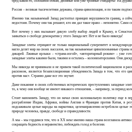
бред какой-то, сплошной обман, двойные или уже тройные стандарты! На дурако
Россия – великая тысячелетняя держава, страна-цивилизация, и по таким подт
Именно так называемый Запад растоптал принцип нерушимости границ, а сейча
недостоин. Почему они так решают, кто им дал такое право – непонятно. Сами се
Вот почему у них вызывает дикую злобу выбор людей в Крыму, в Севастопол
заикаться о свободе демократии у этого Запада нет. Нет и не было никогда!
Западные элиты отрицают не только национальный суверенитет и международн
нагло делят мир на своих вассалов, на так называемые цивилизованные страны 
дикарей. Лживые ярлыки – «страна-изгой», «авторитарный режим» – уже готов
западные элиты какими были, такими и остались – колонизаторскими. Они диск
Мы никогда не принимали и не примем такой политический национализм и раси
расизмом, является безапелляционная убежденность Запада в том, что его ци
против нас». Странно даже все это звучит.
Даже покаяние в своих собственных исторических преступлениях западные элиты
то, к чему они вообще не имеют никакого отношения, – например, за период кол
Стоит напомнить Западу, что он начал свою колониальную политику еще в пер
разграбление Индии, Африки, войны Англии и Франции против Китая, в рез
подсаживали целые народы на наркотики, целенаправленно истребляли целые эт
природе человека, правде, свободе и справедливости.
А мы – мы гордимся тем, что в XX веке именно наша страна возглавила антико
сокращать бедность и неравенство, побеждать голод и болезни.