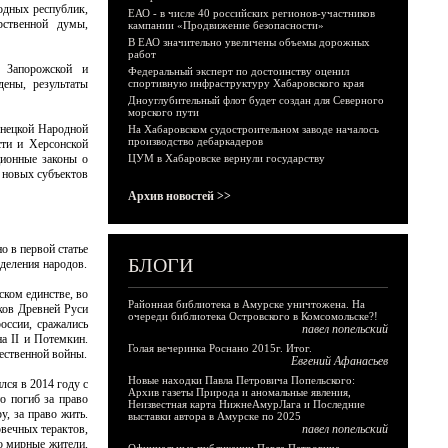
одных республик,
ЕАО - в числе 40 российских регионов-участников
рственной думы,
кампании «Продвижение безопасности»
В ЕАО значительно увеличены объемы дорожных
работ
 Запорожской и
Федеральный эксперт по достоинству оценил
дены, результаты
спортивную инфраструктуру Хабаровского края
Дноуглубительный флот будет создан для Северного
морского пути
онецкой Народной
На Хабаровском судостроительном заводе началось
производство дебаркадеров
сти и Херсонской
ционные законы о
ЦУМ в Хабаровске вернули государству
х новых субъектов
Архив новостей >>
о в первой статье
БЛОГИ
деления народов.
ском единстве, во
Районная библиотека в Амурске уничтожена. На
оков Древней Руси
очереди библиотека Островского в Комсомольске?!
оссии, сражались
павел попельский
а II и Потемкин.
Голая вечеринка Роснано 2015г. Итог.
ественной войны.
Евгений Афанасьев
Новые находки Павла Петровича Попельского:
лся в 2014 году с
Архив газеты Природа и аномальные явления,
о погиб за право
Неизвестная карта НижнеАмурЛага и Последние
у, за право жить.
выставки автора в Амурске по 2025
вечных терактов,
павел попельский
о мирные жители,