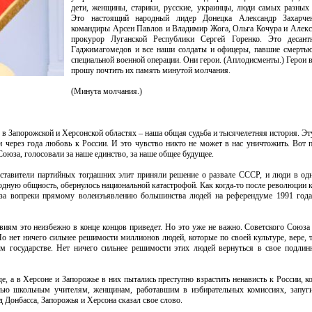
дети, женщины, старики, русские, украинцы, люди самых разных 
Это настоящий народный лидер Донецка Александр Захарчен
командиры Арсен Павлов и Владимир Жога, Ольга Кочура и Алекс
прокурор Луганской Республики Сергей Горенко. Это десан
Гаджимагомедов и все наши солдаты и офицеры, павшие смерть
специальной военной операции. Они герои. (Аплодисменты.) Герои 
прошу почтить их память минутой молчания.
(Минута молчания.)
в Запорожской и Херсонской областях – наша общая судьба и тысячелетняя история. Э
 через года любовь к России. И это чувство никто не может в нас уничтожить. Вот 
Союза, голосовали за наше единство, за наше общее будущее.
ставители партийных тогдашних элит приняли решение о развале СССР, и люди в одн
дную общность, обернулось национальной катастрофой. Как когда-то после революции 
юза вопреки прямому волеизъявлению большинства людей на референдуме 1991 год
виям это неизбежно в конце концов приведет. Но это уже не важно. Советского Союза
Но нет ничего сильнее решимости миллионов людей, которые по своей культуре, вере,
м государстве. Нет ничего сильнее решимости этих людей вернуться в свое подлинн
е, а в Херсоне и Запорожье в них пытались преступно взрастить ненависть к России, к
тью школьным учителям, женщинам, работавшим в избирательных комиссиях, запуг
Донбасса, Запорожья и Херсона сказал свое слово.