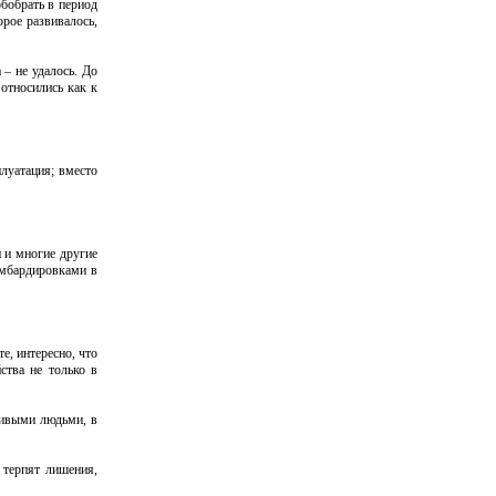
обобрать в период
орое развивалось,
 – не удалось. До
 относились как к
плуатация; вместо
 и многие другие
омбардировками в
, интересно, что
ства не только в
живыми людьми, в
 терпят лишения,