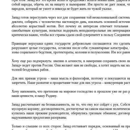
При этом Запад все это время искал и продолжает искать новый шанс ударить по
собой народы, обречь их на нищету и вымирание. Им просто не дает покоя, чт
народом, который не умеет и никогда не будет жить по чужой указке.
Запад готов переступить через все для сохранения той неоколониальной системы
диктата, собирать с человечества настоящую дань, извлекать основной источ
абсолютно корыстный мотив. Вот почему их интересам отвечает тотальная 
самобытным культурам, попытки подорвать неподконтрольные им интернацио
критически важно, чтобы все страны сдали свой суверенитет в пользу Соединен
Правящие верхушки одних государств добровольно соглашаются это сделать,
разрушают целые государства, оставляя после себя гуманитарные катастрофы,
зоны социального бедствия, протектораты, колонии и полуколонии. Им все равн
Хочу еще раз подчеркнуть: именно в алчности, в намерении сохранить свою 
Запад» ведет против России. Они желают нам не свободы, а хотят видеть нас ко
толпой бездушных рабов.
Для них прямая угроза – наша мысль и философия, поэтому и покушаются на
запретить. Наше развитие и процветание тоже для них угроза – конкуренция рас
Хочу напомнить, что претензии на мировое господство в прошлом уже не раз р
наши ценности, и нашу Родину.
Запад рассчитывает на безнаказанность, на то, что ему все сойдет с рук. Собс
мусорную корзину; договоренности, достигнутые на самом высоком политическ
купились наши прежние руководители, обернулись грязным обманом; договор
надуманными предлогами разорваны.
Только и слышим со всех сторон: Запад отстаивает порядок, основанный на пр