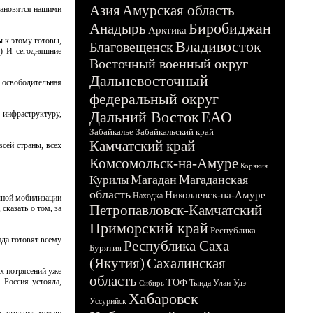
Азия
Амурская область
становятся нашими
Биробиджан
Анадырь
Арктика
ы к этому готовы,
Владивосток
Благовещенск
.) И сегодняшние
Восточный военный округ
Дальневосточный
 освободительная
федеральный округ
Дальний Восток
ЕАО
 инфраструктуру,
Забайкалье
Забайкальский край
Камчатский край
всей страны, всех
Комсомольск-на-Амуре
Корякия
Магадан
Магаданская
Курилы
область
Николаевск-на-Амуре
Находка
ичной мобилизации
Петропавловск-Камчатский
сказать о том, за
Приморский край
Республика
ада готовят всему
Республика Саха
Бурятия
(Якутия)
Сахалинская
их потрясений уже
область
 Россия устояла,
ТОФ
Тында
Улан-Удэ
Сибирь
Хабаровск
Уссурийск