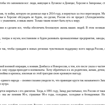
чтобы это запомнили все: люди, живущие в Луганске и Донецке, Херсоне и Запорожье, 
, ту войну, которую он развязал еще в 2014 году, и вернуться за стол переговоров. М
ье и Херсоне обсуждать не будем, он сделан, Россия его не предаст. (Аплодисменты
 уважением, и никак иначе. Только таким может быть путь к миру.
и и сделаем все, чтобы обеспечить безопасную жизнь наших людей. В этом великая
, театры и музеи, восстановим и будем развивать промышленные предприятия, заводы,
.
 так, чтобы граждане в новых регионах чувствовали поддержку всего народа России, 
ной военной операции, к воинам Донбасса и Новороссии, к тем, кто после указа о част
 зову сердца приходит в военкоматы. Хочу обратиться и к их родителям, женам, детям, 
е войны и кризисы, извлекая из этой трагедии свою кровавую выгоду.
 единого народа – своими глазами увидели то, что правящие круги так называемого Зап
е нутро.
тся мириться с его диктатом. Тогда, в 1991 году, Запад рассчитывал, что Россия от так
 – мы же помним 90-е, страшные 90-е годы, голодные, холодные и безнадежные. Но