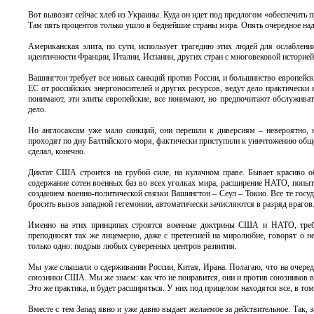
Вот вывозят сейчас хлеб из Украины. Куда он идет под предлогом «обеспечить п
Там пять процентов только ушло в беднейшие страны мира. Опять очередное на
Американская элита, по сути, использует трагедию этих людей для ослаблени
идентичности Франции, Италии, Испании, других стран с многовековой историей
Вашингтон требует все новых санкций против России, и большинство европейс
ЕС от российских энергоносителей и других ресурсов, ведут дело практически
понимают, эти элиты европейские, все понимают, но предпочитают обслуживать
дело.
Но англосаксам уже мало санкций, они перешли к диверсиям – невероятно, 
проходят по дну Балтийского моря, фактически приступили к уничтожению обще
сделал, конечно.
Диктат США строится на грубой силе, на кулачном праве. Бывает красиво об
содержание сотен военных баз во всех уголках мира, расширение НАТО, попыт
созданием военно-политической связки Вашингтон – Сеул – Токио. Все те госу
бросить вызов западной гегемонии, автоматически зачисляются в разряд врагов
Именно на этих принципах строятся военные доктрины США и НАТО, треб
преподносят так же лицемерно, даже с претензией на миролюбие, говорят о не
только одно: подрыв любых суверенных центров развития.
Мы уже слышали о сдерживании России, Китая, Ирана. Полагаю, что на очеред
союзники США. Мы же знаем: как что не понравится, они и против союзников вво
Это же практика, и будет расширяться. У них под прицелом находятся все, в т
Вместе с тем Запад явно и уже давно выдает желаемое за действительное. Так, 