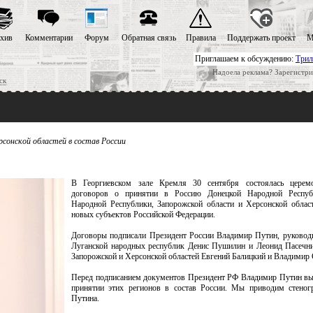
хив
Комментарии
Форум
Обратная связь
Правила
Поддержать проект
М
Приглашаем к обсуждению:
Трил
Надоела реклама? Зарегистри
ск
сонской областей в состав России
В Георгиевском зале Кремля 30 сентября состоялась церем
договоров о принятии в Россию Донецкой Народной Республ
Народной Республики, Запорожской области и Херсонской облас
новых субъектов Российской Федерации.
Договоры подписали Президент России Владимир Путин, руковод
Луганской народных республик Денис Пушилин и Леонид Пасечни
Запорожской и Херсонской областей Евгений Балицкий и Владимир 
Перед подписанием документов Президент РФ Владимир Путин вы
принятии этих регионов в состав России. Мы приводим стеног
Путина.