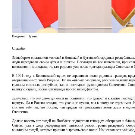
Владимир Путин
Спасибо.
За выбором миллионов жителей в Донецкой и Луганской народных республиках, 
люди передавали своим детям и внукам. Несмотря на все испытания, пронесли
поколения, и молодежь, те, кто родился уже после трагедии распада Советского 
В 1991 году в Беловежской пуще, не спрашивая волю рядовых граждан, пред
оторванными от своей Родины. Это по живому разорвало, расчленило нашу наро
границы союзных республик, так и последние руководители Советского Со
великую страну, поставили народы просто перед фактом.
Допускаю, что они даже до конца не понимали, что делают и к каким последст
вернуть. Да и России сегодня это уже и не нужно, мы к этому не стремимся. 
считают себя частью России, чьи предки на протяжении веков жили в едино
Отечество.
Долгие восемь лет людей на Донбассе подвергали геноциду, обстрелам и блокад
Сейчас, уже в ходе референдумов, киевский режим грозил расправой, смер
миллионы людей, которые пришли выразить свою волю. Но несломленный народ 