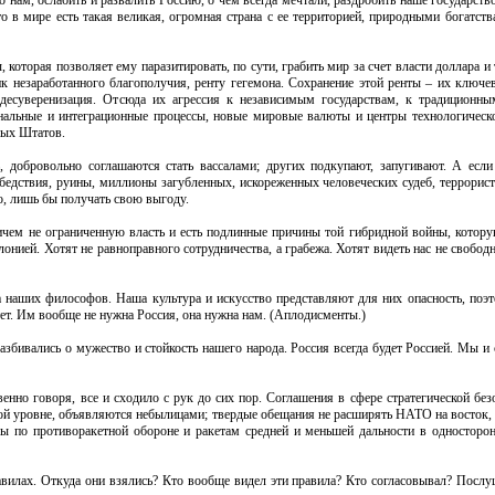
 нам, ослабить и развалить Россию, о чем всегда мечтали, раздробить наше государств
о в мире есть такая великая, огромная страна с ее территорией, природными богатств
, которая позволяет ему паразитировать, по сути, грабить мир за счет власти доллара и
ник незаработанного благополучия, ренту гегемона. Сохранение этой ренты – их ключе
десуверенизация. Отсюда их агрессия к независимым государствам, к традиционн
нальные и интеграционные процессы, новые мировые валюты и центры технологическ
ных Штатов.
 добровольно соглашаются стать вассалами; других подкупают, запугивают. А если
 бедствия, руины, миллионы загубленных, искореженных человеческих судеб, террорист
о, лишь бы получать свою выгоду.
ничем не ограниченную власть и есть подлинные причины той гибридной войны, котор
лонией. Хотят не равноправного сотрудничества, а грабежа. Хотят видеть нас не свобо
 наших философов. Наша культура и искусство представляют для них опасность, поэ
тет. Им вообще не нужна Россия, она нужна нам. (Аплодисменты.)
азбивались о мужество и стойкость нашего народа. Россия всегда будет Россией. Мы и
твенно говоря, все и сходило с рук до сих пор. Соглашения в сфере стратегической без
ой уровне, объявляются небылицами; твердые обещания не расширять НАТО на восток, к
ы по противоракетной обороне и ракетам средней и меньшей дальности в односторо
авилах. Откуда они взялись? Кто вообще видел эти правила? Кто согласовывал? Послу