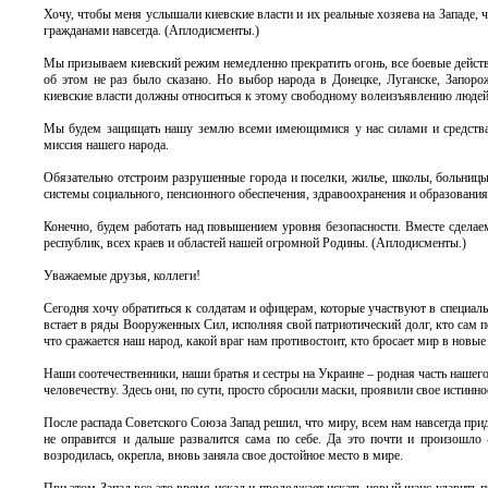
Хочу, чтобы меня услышали киевские власти и их реальные хозяева на Западе, 
гражданами навсегда. (Аплодисменты.)
Мы призываем киевский режим немедленно прекратить огонь, все боевые действия
об этом не раз было сказано. Но выбор народа в Донецке, Луганске, Запорож
киевские власти должны относиться к этому свободному волеизъявлению людей с
Мы будем защищать нашу землю всеми имеющимися у нас силами и средствам
миссия нашего народа.
Обязательно отстроим разрушенные города и поселки, жилье, школы, больницы
системы социального, пенсионного обеспечения, здравоохранения и образования
Конечно, будем работать над повышением уровня безопасности. Вместе сделаем
республик, всех краев и областей нашей огромной Родины. (Аплодисменты.)
Уважаемые друзья, коллеги!
Сегодня хочу обратиться к солдатам и офицерам, которые участвуют в специаль
встает в ряды Вооруженных Сил, исполняя свой патриотический долг, кто сам по
что сражается наш народ, какой враг нам противостоит, кто бросает мир в новы
Наши соотечественники, наши братья и сестры на Украине – родная часть нашего
человечеству. Здесь они, по сути, просто сбросили маски, проявили свое истинно
После распада Советского Союза Запад решил, что миру, всем нам навсегда приде
не оправится и дальше развалится сама по себе. Да это почти и произошло
возродилась, окрепла, вновь заняла свое достойное место в мире.