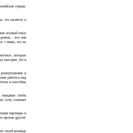
ропейские страны.
, это касается и
вая полный отказ
 рынок, – все они
ог с ними, это их
потока», которые
му выгодно, тот и
 развертывание и
ная работа и над
итетом и способны
 западные элиты
по сути, означает
ешние партнеры и
то против другой.
 по своей команде