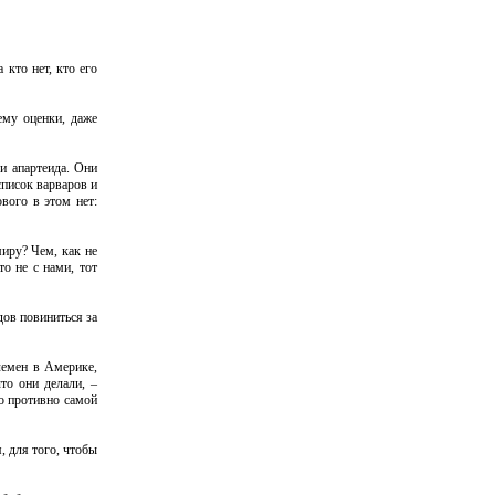
кто нет, кто его
ему оценки, даже
и апартеида. Они
список варваров и
вого в этом нет:
иру? Чем, как не
о не с нами, тот
дов повиниться за
лемен в Америке,
то они делали, –
то противно самой
, для того, чтобы