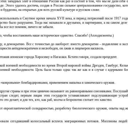
тих западных элит в отношении России как раз и состоит в том, что мы не дали себя 
е. Этого удалось достичь, создав в России сильное централизованное государство, кот
и буддизма, на открытых для всех русской культуре и русском слове.
использовать и Смутное время начала XVII века, и период потрясений после 1917 года
арство было разрушено. Тогда нас называли и друзьями, и партнерами, а на самом деле
ы все все помним, ничего не забыли.
то, чтобы восстановить наше историческое единство. Спасибо! (Аплодисменты.)
у, и демократию. Все с точностью до наоборот: вместо демократии – подавление и экс
щности антидемократичен и несвободен, он лжив и лицемерен насквозь.
ожив японские города Хиросиму и Нагасаки. Кстати говоря, создали прецедент.
кой военной необходимости во время Второй мировой войны Дрезден, Гамбург, Кельн
военной необходимости. Цель была только одна: так же как и в случае с ядерными б
и «ковровыми» бомбардировками, применением напалма и химического оружия.
другие страны и при этом цинично называют их равноправными союзниками. Послушайте
 стран следят, первым лицам этих государств устанавливают подслушивающие устрой
это делает, и для тех, кто, как раб, молча и безропотно глотает это хамство.
ют евроатлантической солидарностью, разработку биологического оружия, опыты над 
ровали сегодняшний колоссальный всплеск миграционных потоков. Миллионы людей