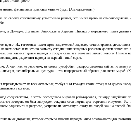
в рассчитано просто.
асованным, фальшивым правилам жить не будет. (Аплодисменты.)
с по своему собственному усмотрению решает, кто имеет право на самоопределение, а 
бе.
е, в Донецке, Луганске, Запорожье и Херсоне. Никакого морального права давать 
ое право. Их гегемония имеет ярко выраженный характер тоталитаризма, деспотизма 
и на всех остальных, кто по замыслу сегодняшних западных расистов должен пополнить 
ы, они клеймят целые народы и государства, и в этом нет ничего нового. Ничего но
риминируют, разделяют народы на первый и иной сорта.
зм. А чем, как не расизмом, является русофобия, распространяемая сейчас по всему м
вилизация, неолиберальная культура – это непререкаемый образец для всего мира? «Кт
 перекладывают на всех остальных, требуя и от граждан своих стран, и от других наро
ониальных захватов.
иод средневековья, а затем последовала мировая работорговля, геноцид индейских п
ультате которых он был вынужден открыть свои порты для торговли опиумом. То, ч
носы ради земли и ресурсов, устраивали настоящую охоту на людей, как на зверей. Э
лониальное движение, которое открыло многим народам мира возможности для развития