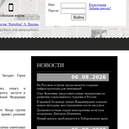
Имя:
Регистрация
Забыли пароль?
Пароль:
обильная версия
огия "Китобои" А. Вахова.
руйтесь, или авторизуйтесь.
НОВОСТИ
й Звезды» Героя
06.08.2026
На Русском острове продолжается создание
тво, отвагу и
инфраструктуры для инноваций
олга, заслуги в
Олег Кожемяко представил новые инициативы по
йской Федерации
развитию горнолыжного туризма в России
.
В краевой больнице имени Владимирцева освоили
новую методику восстановления после инсульта
т. Когда группа
Дальневосточная студия кинохроники получила
поддержку Дмитрия Демешина
и принял решение
Новый циклон приближается к Хабаровскому краю
 лично уничтожил