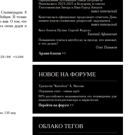
Официальные публикации Павла Петровича
Попельского 2023-2025 в Болгарии, в газетах
Тихоокеанская Звезда и Наш Город Амурск
павел попельский
 Сталинградом. 8
 бойцов. И только
Комсомольск официально продолжает отмечать День
памяти жертв сталинских репрессий: задумаемся...
н жив. О том, что
павел попельский
га своих дедов и
Кого боится Путин: Сергей Фургал
Евгений Афанасьев
Повышение платы в автобусах за проезд: кто виноват,
и что делать?
Олег Паньков
Архив блогов >>
:25:00 +1100
НОВОЕ НА ФОРУМЕ
Трилогия "Китобои" А. Вахова.
Охранник спит - смена идёт
80% российского медиаконтента это телевидение для
пациентов психдиспансера и наркологии.
Перейти на форум >>
но 130 мер
ОБЛАКО ТЕГОВ