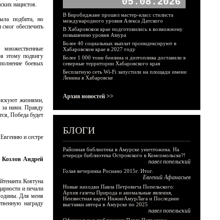
05.08.2026
нских нацистов.
В Биробиджане прошел мастер-класс стилиста
ыла подбита, но
международного уровня Алекса Датского
 смог обеспечить
В Хабаровском крае подготовились к возможному
.
повышению уровня Амура
Более 40 социальных выплат проиндексируют в
 множественные
Хабаровском крае в 2027 году
ря этому подвигу
Более 1 000 тонн бензина и дизтоплива доставили в
полнение боевых
северные территории Хабаровского края
Бесплатную сеть Wi-Fi запустили на площади имени
Ленина в Хабаровске
Архив новостей >>
Рискуют жизнями,
а за нами. Правду
тся, Победа будет
БЛОГИ
 Евгению и сестре
Районная библиотека в Амурске уничтожена. На
очереди библиотека Островского в Комсомольске?!
р Козлов Андрей
павел попельский
Голая вечеринка Роснано 2015г. Итог.
Евгений Афанасьев
ейтенанта Ковтуна
Новые находки Павла Петровича Попельского:
дарности и печали
Архив газеты Природа и аномальные явления,
 Родины. Для меня
Неизвестная карта НижнеАмурЛага и Последние
твенную награду
выставки автора в Амурске по 2025
павел попельский