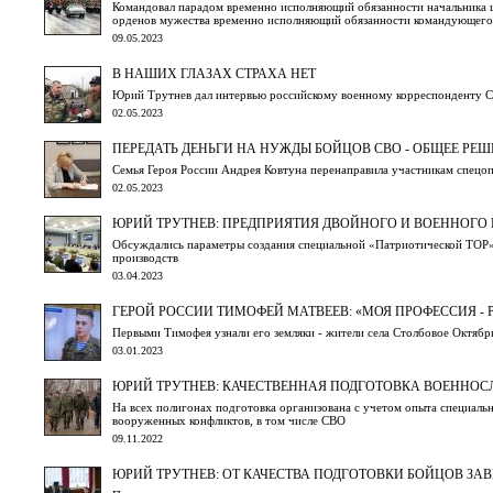
Командовал парадом временно исполняющий обязанности начальника ш
орденов мужества временно исполняющий обязанности командующего
09.05.2023
В НАШИХ ГЛАЗАХ СТРАХА НЕТ
Юрий Трутнев дал интервью российскому военному корреспонденту 
02.05.2023
ПЕРЕДАТЬ ДЕНЬГИ НА НУЖДЫ БОЙЦОВ СВО - ОБЩЕЕ РЕ
Семья Героя России Андрея Ковтуна перенаправила участникам спецо
02.05.2023
ЮРИЙ ТРУТНЕВ: ПРЕДПРИЯТИЯ ДВОЙНОГО И ВОЕННОГО
Обсуждались параметры создания специальной «Патриотической ТОР»
производств
03.04.2023
ГЕРОЙ РОССИИ ТИМОФЕЙ МАТВЕЕВ: «МОЯ ПРОФЕССИЯ -
Первыми Тимофея узнали его земляки - жители села Столбовое Октябр
03.01.2023
ЮРИЙ ТРУТНЕВ: КАЧЕСТВЕННАЯ ПОДГОТОВКА ВОЕНН
На всех полигонах подготовка организована с учетом опыта специал
вооруженных конфликтов, в том числе СВО
09.11.2022
ЮРИЙ ТРУТНЕВ: ОТ КАЧЕСТВА ПОДГОТОВКИ БОЙЦОВ ЗА