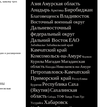
, кавалер трех
Азия
Амурская область
Биробиджан
Анадырь
Арктика
Владивосток
Благовещенск
Восточный военный округ
Дальневосточный
федеральный округ
Дальний Восток
ЕАО
Забайкалье
Забайкальский край
Камчатский край
ции и расширения
Комсомольск-на-Амуре
Корякия
Магадан
Магаданская
Курилы
область
Николаевск-на-Амуре
Находка
Петропавловск-Камчатский
Приморский край
Республика
Республика Саха
АНЫ
Бурятия
несколько
(Якутия)
Сахалинская
область
ТОФ
Тында
Улан-Удэ
Сибирь
Хабаровск
Уссурийск