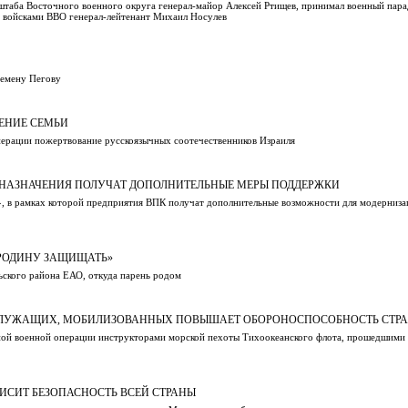
таба Восточного военного округа генерал-майор Алексей Ртищев, принимал военный парад
 войсками ВВО генерал-лейтенант Михаил Носулев
Семену Пегову
ШЕНИЕ СЕМЬИ
перации пожертвование русскоязычных соотечественников Израиля
 НАЗНАЧЕНИЯ ПОЛУЧАТ ДОПОЛНИТЕЛЬНЫЕ МЕРЫ ПОДДЕРЖКИ
, в рамках которой предприятия ВПК получат дополнительные возможности для модерниза
 РОДИНУ ЗАЩИЩАТЬ»
ьского района ЕАО, откуда парень родом
ОСЛУЖАЩИХ, МОБИЛИЗОВАННЫХ ПОВЫШАЕТ ОБОРОНОСПОСОБНОСТЬ СТР
ьной военной операции инструкторами морской пехоты Тихоокеанского флота, прошедшими 
ВИСИТ БЕЗОПАСНОСТЬ ВСЕЙ СТРАНЫ