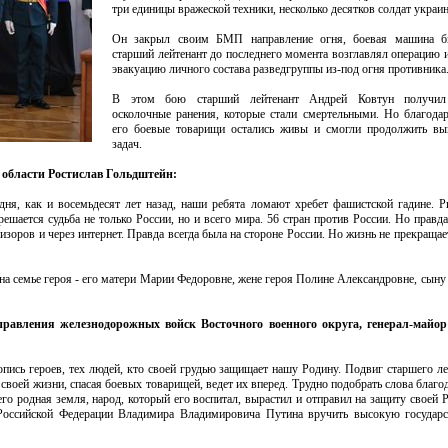
три единицы вражеской техники, несколько десятков солдат украи
Он закрыл своим БМП направление огня, боевая машина б
старший лейтенант до последнего момента возглавлял операцию и
эвакуацию личного состава разведгруппы из-под огня противника
В этом бою старший лейтенант Андрей Ковтун получил
осколочные ранения, которые стали смертельными. Но благода
его боевые товарищи остались живы и смогли продолжить вы
задач.
 области Ростислав Гольдштейн:
дня, как и восемьдесят лет назад, наши ребята ломают хребет фашистской гадине. 
ешается судьба не только России, но и всего мира. 56 стран против России. Но правд
визоров и через интернет. Правда всегда была на стороне России. Но жизнь не прекращае
на семье героя - его матери Марии Федоровне, жене героя Полине Александровне, сыну
правления железнодорожных войск Восточного военного округа, генерал-майо
опись героев, тех людей, кто своей грудью защищает нашу Родину. Подвиг старшего л
я своей жизни, спасая боевых товарищей, ведет их вперед. Трудно подобрать слова благо
го родная земля, народ, который его воспитал, вырастил и отправил на защиту своей
Российской Федерации Владимира Владимировича Путина вручить высокую государс