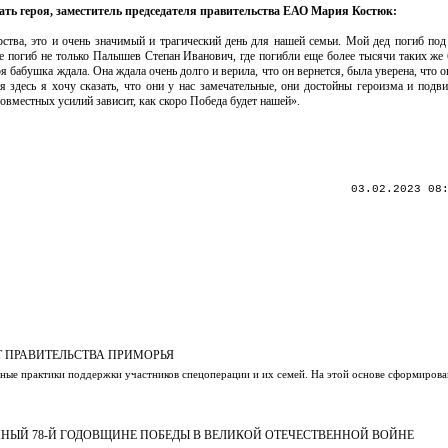
ать героя, заместитель председателя правительства ЕАО Мария Костюк:
арства, это и очень значимый и трагический день для нашей семьи. Мой дед погиб под
де погиб не только Палышев Степан Иванович, где погибли еще более тысячи таких же
оя бабушка ждала. Она ждала очень долго и верила, что он вернется, была уверена, что о
я здесь я хочу сказать, что они у нас замечательные, они достойны героизма и подви
совместных усилий зависит, как скоро Победа будет нашей».
03.02.2023 08
 ПРАВИТЕЛЬСТВА ПРИМОРЬЯ
ные практики поддержки участников спецоперации и их семей. На этой основе сформирова
ННЫЙ 78-Й ГОДОВЩИНЕ ПОБЕДЫ В ВЕЛИКОЙ ОТЕЧЕСТВЕННОЙ ВОЙНЕ