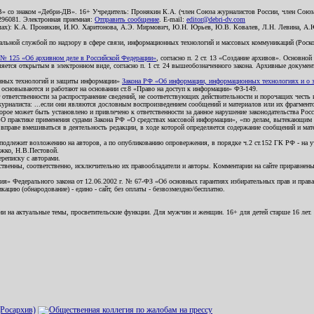
В» со знаком «Дебри-ДВ». 16+ Учредитель: Пронякин К.А. (член Союза журналистов России, член Союза
2296081. Электронная приемная:
Отправить сообщение
. E-mail:
editor@debri-dv.com
алах): К.А. Пронякин, И.Ю. Харитонова, А.Э. Мирмович, Ю.Н. Юрьев, Ю.В. Ковалев, Л.Н. Левина, А.
льной службой по надзору в сфере связи, информационных технологий и массовых коммуникаций (Роском
№ 125 «Об архивном деле в Российской Федерации»
, согласно п. 2 ст. 13 «Создание архивов». Основно
ется открытым в электронном виде, согласно п. 1 ст. 24 вышеобозначенного закона. Архивные документы 
ионных технологий и защиты информации»
Закона РФ «Об информации, информационных технологиях и о за
я основываются и работают на основании ст.8 «Право на доступ к информации» ФЗ-149.
 ответственности за распространение сведений, не соответствующих действительности и порочащих чест
урналиста: ...если они являются дословным воспроизведением сообщений и материалов или их фрагмент
орое может быть установлено и привлечено к ответственности за данное нарушение законодательства Рос
«О практике применения судами Закона РФ «О средствах массовой информации», «по делам, вытекающим 
вправе вмешиваться в деятельность редакции, в ходе которой определяется содержание сообщений и мат
одлежит возложению на авторов, а по опубликованию опровержения, в порядке ч.2 ст.152 ГК РФ - на уч
ожко, Н.В.Пестовой.
ереписку с авторами.
тственны, соответственно, исключительно их правообладатели и авторы. Комментарии на сайте приравне
я» Федерального закона от 12.06.2002 г. № 67-ФЗ «Об основных гарантиях избирательных прав и права н
ацию (обнародование) - едино - сайт, без оплаты - безвозмездно/бесплатно.
ии на актуальные темы, просветительские функции. Для мужчин и женщин. 16+ для детей старше 16 лет.