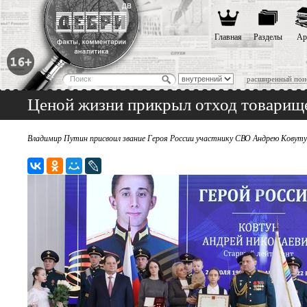
Главная
Разделы
Ар
расширенный пои
Ценой жизни прикрыл отход товарищ
Владимир Путин присвоил звание Героя России участнику СВО Андрею Ковуту