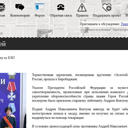
хив
Комментарии
Форум
Обратная связь
Правила
Поддержать проект
М
Приглашаем к обсуждению:
Трил
Надоела реклама? Зарегистри
ск
ей
ну из ЕАО
Торжественная церемония, посвященная вручению «Золото
России, прошла в Биробиджане.
Указом Президента Российской Федерации за мужес
самоотверженность, проявленные при исполнении воинского д
укреплении обороноспособности страны звание Героя Росси
посмертно было присвоено старшему лейтенанту Андрею Ковтуну
Подвиг Андрея Николаевича Ковтуна никогда не будет забы
мотострелков попала в засаду, именно он получил их сигнал 
выдвинуться на помощь товарищам.
В условиях превосходящей силы противника Андрей Николаевич