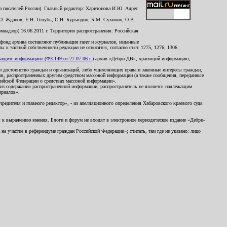
 писателей России). Главный редактор: Харитонова И.Ю. Адрес
Ю. Жданов, Е.Н. Голубь, С.Н. Бурындин, Б.М. Сухинин, О.В.
надзор) 16.06.2011 г. Территория распространения: Российская
й фонд архива составляют публикации газет и журналов, изданные
к частной собственности редакции не относятся, согласно ст.ст. 1275, 1276, 1306
щите информации» (ФЗ-149 от 27.07.06 г.)
архив «Дебри-ДВ», хранящий информацию,
ь и достоинство граждан и организаций, либо ущемляющих права и законные интересы граждан,
ов, распространенных другим средством массовой информации (а также сообщения, переданные
сийской Федерации о средствах массовой информации».
из содержания распространенной информации, распространитель не является надлежащим
ериалов».
редителя и главного редактор», - из апелляционного определения Хабаровского краевого суда
ны к выражению мнения. Блоги и форум не входят в электронное периодическое издание «Дебри-
а участие в референдуме граждан Российской Федерации»; считать, там где не указано: лицо