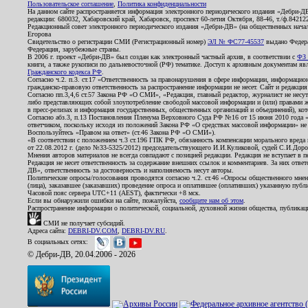
Пользовательское соглашение
,
Политика конфиденциальности
На данном сайте распространяется информация электронного периодического издания «Дебри-Д
редакции: 680032, Хабаровский край, Хабаровск, проспект 60-летия Октября, 88-46, т./ф.8421
Редакционный совет электронного периодического издания «Дебри-ДВ» (на общественных нач
Егорова
Свидетельство о регистрации СМИ (Регистрационный номер)
ЭЛ № ФС77-45537
выдано Федера
Федерация, зарубежные страны.
В 2006 г. проект «Дебри-ДВ» был создан как электронный частный архив, в соответствии с
ФЗ 
книги, а также рукописи по дальневосточной (РФ) тематике. Доступ к архивным документам явля
Гражданского кодекса РФ
.
Согласно ч.2. п.3. ст.17 «Ответственность за правонарушения в сфере информации, информац
гражданско-правовую ответственность за распространение информации не несет. Сайт и редакци
Согласно пп.3,4,6 ст.57 Закона РФ «О СМИ», «Редакция, главный редактор, журналист не несут
либо представляющих собой злоупотребление свободой массовой информации и (или) правами ж
в пресс-релизах и информация государственных, общественных организаций и объединений), кот
Согласно абз.3, п.13 Постановления Пленума Верховного Суда РФ №16 от 15 июня 2010 года 
ответчиком, поскольку исходя из положений Закона РФ «О средствах массовой информации» не 
Воспользуйтесь «Правом на ответ» (ст.46 Закона РФ «О СМИ»).
«В соответствии с положением ч.3 ст.196 ГПК РФ, обязанность компенсации морального вреда п
от 22.08.2012 г. (дело №33-5325/2012) председательствующего И.И.Куликовой, судей С.И.Дор
Мнения авторов материалов не всегда совпадают с позицией редакции. Редакция не вступает в п
Редакция не несет ответственность за содержание внешних ссылок и комментариев. За них отве
ДВ», ответственность за достоверность и наполняемость несут авторы.
Политические опросы/голосования проводятся согласно ч.2. ст.46 «Опросы общественного мнени
(лица), заказавшее (заказавших) проведение опроса и оплатившее (оплативших) указанную публик
Часовой пояс сервера UTC+11 (AEST), фактически +8 мск.
Если вы обнаружили ошибки на сайте, пожалуйста,
сообщите нам об этом
.
Распространение информации о политической, социальной, духовной жизни общества, публикац
СМИ не получает субсидий.
Адреса сайта:
DEBRI-DV.COM
,
DEBRI-DV.RU
.
В социальных сетях:
© Дебри-ДВ, 20.04.2006 - 2026