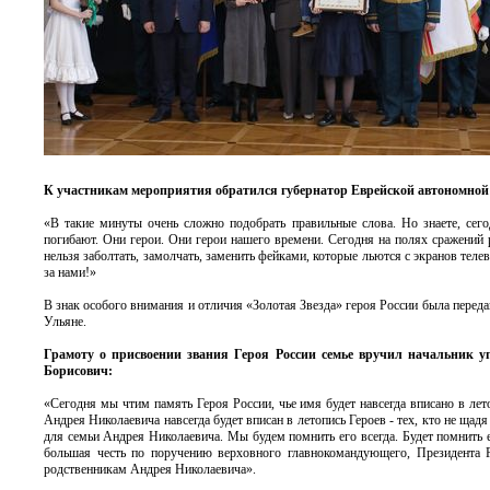
К участникам мероприятия обратился губернатор Еврейской автономной
«В такие минуты очень сложно подобрать правильные слова. Но знаете, сего
погибают. Они герои. Они герои нашего времени. Сегодня на полях сражений р
нельзя заболтать, замолчать, заменить фейками, которые льются с экранов теле
за нами!»
В знак особого внимания и отличия «Золотая Звезда» героя России была переда
Ульяне.
Грамоту о присвоении звания Героя России семье вручил начальник у
Борисович:
«Сегодня мы чтим память Героя России, чье имя будет навсегда вписано в лет
Андрея Николаевича навсегда будет вписан в летопись Героев - тех, кто не щад
для семьи Андрея Николаевича. Мы будем помнить его всегда. Будет помнить е
большая честь по поручению верховного главнокомандующего, Президента 
родственникам Андрея Николаевича».