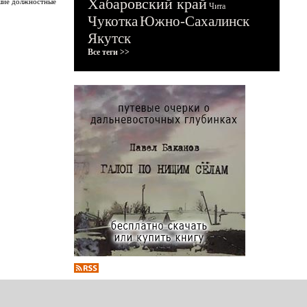
Хабаровский край
сшие должностные
Чита
Чукотка
Южно-Сахалинск
Якутск
Все теги >>