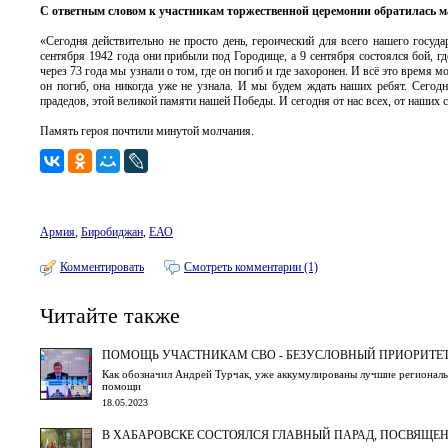
С ответным словом к участникам торжественной церемонии обратилась м
«Сегодня действительно не просто день, героический для всего нашего госуд
сентября 1942 года они прибыли под Городище, а 9 сентября состоялся бой, г
через 73 года мы узнали о том, где он погиб и где захоронен. И всё это время м
он погиб, она никогда уже не узнала. И мы будем ждать наших ребят. Сегодн
прадедов, этой великой памяти нашей Победы. И сегодня от нас всех, от наших 
Память героя почтили минутой молчания.
Армия
,
Биробиджан
,
ЕАО
Комментировать
Смотреть комментарии (1)
Читайте также
ПОМОЩЬ УЧАСТНИКАМ СВО - БЕЗУСЛОВНЫЙ ПРИОРИТЕТ
Как обозначил Андрей Турчак, уже аккумулированы лучшие региональ
помощи
18.05.2023
В ХАБАРОВСКЕ СОСТОЯЛСЯ ГЛАВНЫЙ ПАРАД, ПОСВЯЩЕ