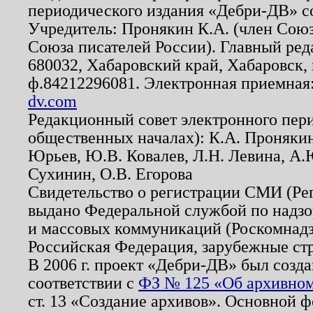
периодического издания «Дебри-ДВ» с
Учредитель: Пронякин К.А. (член Союз
Союза писателей России). Главный ред
680032, Хабаровский край, Хабаровск, п
ф.84212296081. Электронная приемная
dv.com
Редакционный совет электронного пер
общественных началах): К.А. Проняки
Юрьев, Ю.В. Ковалев, Л.Н. Левина, А.
Сухинин, О.В. Егорова
Свидетельство о регистрации СМИ (Р
выдано Федеральной службой по надзо
и массовых коммуникаций (Роскомнадзо
Российская Федерация, зарубежные ст
В 2006 г. проект «Дебри-ДВ» был созда
соответствии с
ФЗ № 125 «Об архивном
ст. 13 «Создание архивов». Основной ф