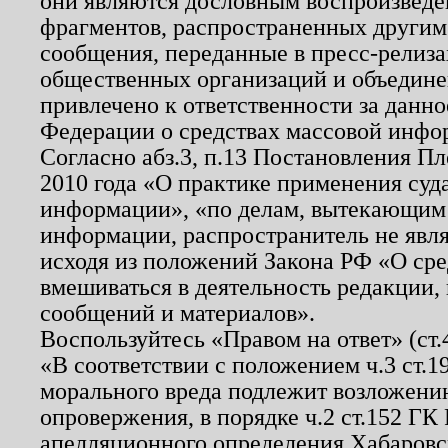
они являются дословным воспроизведе
фрагментов, распространенных другим
сообщения, переданные в пресс-релиза
общественных организаций и объединен
привлечено к ответственности за данн
Федерации о средствах массовой инфо
Согласно абз.3, п.13 Постановления П
2010 года «О практике применения суд
информации», «по делам, вытекающим
информации, распространитель не явл
исходя из положений Закона РФ «О ср
вмешиваться в деятельность редакции, 
сообщений и материалов».
Воспользуйтесь «Правом на ответ» (ст
«В соответствии с положением ч.3 ст.
морального вреда подлежит возложению
опровержения, в порядке ч.2 ст.152 ГК 
апелляционного определения Хабаровско