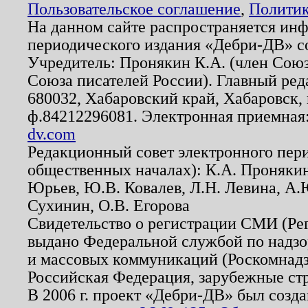
Пользовательское соглашение
,
Политик
На данном сайте распространяется ин
периодического издания «Дебри-ДВ» с
Учредитель: Пронякин К.А. (член Союз
Союза писателей России). Главный ред
680032, Хабаровский край, Хабаровск, п
ф.84212296081. Электронная приемная
dv.com
Редакционный совет электронного пер
общественных началах): К.А. Проняки
Юрьев, Ю.В. Ковалев, Л.Н. Левина, А.
Сухинин, О.В. Егорова
Свидетельство о регистрации СМИ (Р
выдано Федеральной службой по надзо
и массовых коммуникаций (Роскомнадзо
Российская Федерация, зарубежные ст
В 2006 г. проект «Дебри-ДВ» был созда