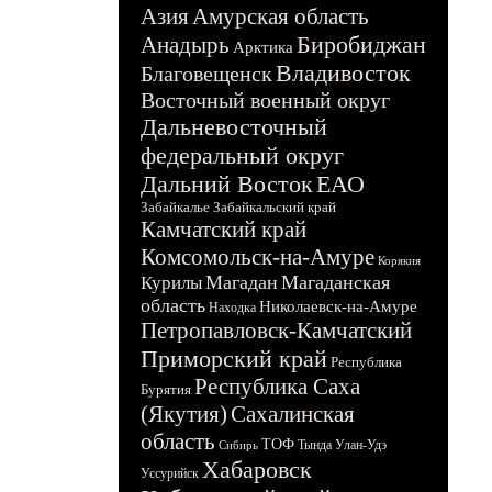
Азия
Амурская область
Биробиджан
Анадырь
Арктика
Владивосток
Благовещенск
Восточный военный округ
Дальневосточный
федеральный округ
Дальний Восток
ЕАО
Забайкалье
Забайкальский край
Камчатский край
Комсомольск-на-Амуре
Корякия
Магадан
Магаданская
Курилы
область
Николаевск-на-Амуре
Находка
Петропавловск-Камчатский
Приморский край
Республика
Республика Саха
Бурятия
(Якутия)
Сахалинская
область
ТОФ
Тында
Улан-Удэ
Сибирь
Хабаровск
Уссурийск