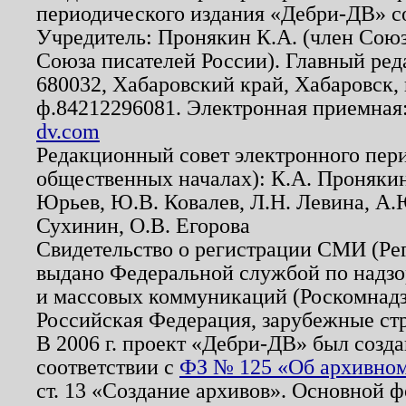
периодического издания «Дебри-ДВ» с
Учредитель: Пронякин К.А. (член Союз
Союза писателей России). Главный ред
680032, Хабаровский край, Хабаровск, п
ф.84212296081. Электронная приемная
dv.com
Редакционный совет электронного пер
общественных началах): К.А. Проняки
Юрьев, Ю.В. Ковалев, Л.Н. Левина, А.
Сухинин, О.В. Егорова
Свидетельство о регистрации СМИ (Р
выдано Федеральной службой по надзо
и массовых коммуникаций (Роскомнадзо
Российская Федерация, зарубежные ст
В 2006 г. проект «Дебри-ДВ» был созда
соответствии с
ФЗ № 125 «Об архивном
ст. 13 «Создание архивов». Основной ф