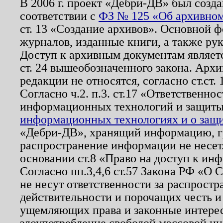
В 2006 г. проект «Дебри-ДВ» был созда
соответствии с
ФЗ № 125 «Об архивном
ст. 13 «Создание архивов». Основной ф
журналов, изданные книги, а также ру
Доступ к архивным документам являетс
ст. 24 вышеобозначенного закона. Арх
редакции не относятся, согласно ст.ст. 
Согласно ч.2. п.3. ст.17 «Ответственн
информационных технологий и защит
информационных технологиях и о защит
«Дебри-ДВ», хранящий информацию, гр
распространение информации не несет.
основании ст.8 «Право на доступ к ин
Согласно пп.3,4,6 ст.57 Закона РФ «О
не несут ответственности за распрост
действительности и порочащих честь и
ущемляющих права и законные интере
злоупотребление свободой массовой ин