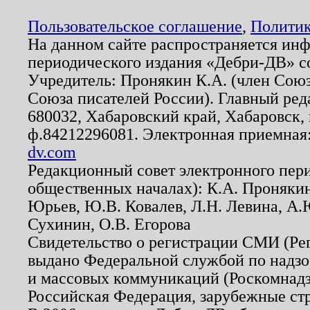
Пользовательское соглашение
,
Политик
На данном сайте распространяется ин
периодического издания «Дебри-ДВ» с
Учредитель: Пронякин К.А. (член Союз
Союза писателей России). Главный ред
680032, Хабаровский край, Хабаровск, п
ф.84212296081. Электронная приемная
dv.com
Редакционный совет электронного пер
общественных началах): К.А. Проняки
Юрьев, Ю.В. Ковалев, Л.Н. Левина, А.
Сухинин, О.В. Егорова
Свидетельство о регистрации СМИ (Р
выдано Федеральной службой по надзо
и массовых коммуникаций (Роскомнадзо
Российская Федерация, зарубежные ст