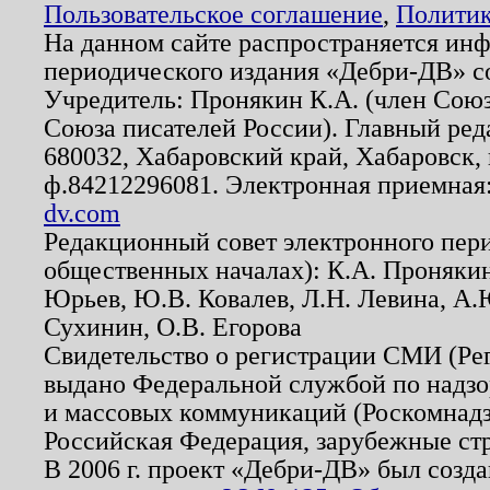
Пользовательское соглашение
,
Политик
На данном сайте распространяется ин
периодического издания «Дебри-ДВ» с
Учредитель: Пронякин К.А. (член Союз
Союза писателей России). Главный ред
680032, Хабаровский край, Хабаровск, п
ф.84212296081. Электронная приемная
dv.com
Редакционный совет электронного пер
общественных началах): К.А. Проняки
Юрьев, Ю.В. Ковалев, Л.Н. Левина, А.
Сухинин, О.В. Егорова
Свидетельство о регистрации СМИ (Р
выдано Федеральной службой по надзо
и массовых коммуникаций (Роскомнадзо
Российская Федерация, зарубежные ст
В 2006 г. проект «Дебри-ДВ» был созда