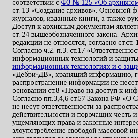
соответствии с
ФЗ № 125 «Об архивном
ст. 13 «Создание архивов». Основной ф
журналов, изданные книги, а также ру
Доступ к архивным документам являетс
ст. 24 вышеобозначенного закона. Арх
редакции не относятся, согласно ст.ст. 
Согласно ч.2. п.3. ст.17 «Ответственн
информационных технологий и защит
информационных технологиях и о защит
«Дебри-ДВ», хранящий информацию, гр
распространение информации не несет.
основании ст.8 «Право на доступ к ин
Согласно пп.3,4,6 ст.57 Закона РФ «О
не несут ответственности за распрост
действительности и порочащих честь и
ущемляющих права и законные интере
злоупотребление свободой массовой ин