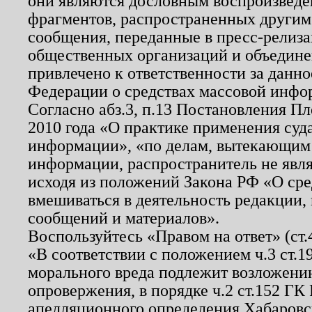
они являются дословным воспроизведе
фрагментов, распространенных другим
сообщения, переданные в пресс-релиза
общественных организаций и объединен
привлечено к ответственности за данн
Федерации о средствах массовой инфо
Согласно абз.3, п.13 Постановления П
2010 года «О практике применения суд
информации», «по делам, вытекающим
информации, распространитель не явл
исходя из положений Закона РФ «О ср
вмешиваться в деятельность редакции, 
сообщений и материалов».
Воспользуйтесь «Правом на ответ» (ст
«В соответствии с положением ч.3 ст.
морального вреда подлежит возложению
опровержения, в порядке ч.2 ст.152 ГК 
апелляционного определения Хабаровско