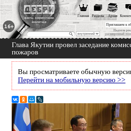
Главная
Разделы
Архив
Коммен
Приглашаем к о
Надоела рек
расширенный пои
Глава Якутии провел заседание коми
пожаров
Вы просматриваете обычную версию
Перейти на мобильную версию >>