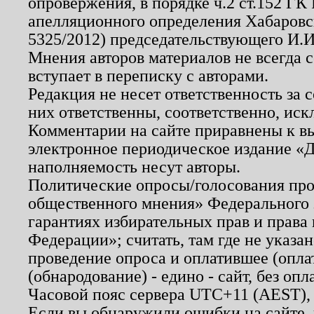
опровержения, в порядке ч.2 ст.152 ГК 
апелляционного определения Хабаровско
5325/2012) председательствующего И.И
Мнения авторов материалов не всегда 
вступает в переписку с авторами.
Редакция не несет ответственность за
них ответственны, соответственно, иск
Комментарии на сайте приравнены к в
электронное периодическое издание «Д
наполняемость несут авторы.
Политические опросы/голосования пров
общественного мнения» Федерального з
гарантиях избирательных прав и права
Федерации»; считать, там где не указан
проведение опроса и оплатившее (опл
(обнародование) - едино - сайт, без опл
Часовой пояс сервера UTC+11 (AEST),
Если вы обнаружили ошибки на сайте,