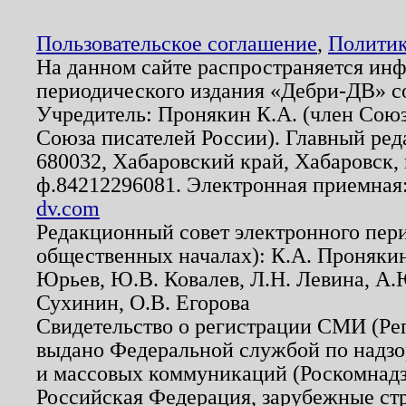
Пользовательское соглашение
,
Политик
На данном сайте распространяется ин
периодического издания «Дебри-ДВ» с
Учредитель: Пронякин К.А. (член Союз
Союза писателей России). Главный ред
680032, Хабаровский край, Хабаровск, п
ф.84212296081. Электронная приемная
dv.com
Редакционный совет электронного пер
общественных началах): К.А. Проняки
Юрьев, Ю.В. Ковалев, Л.Н. Левина, А.
Сухинин, О.В. Егорова
Свидетельство о регистрации СМИ (Р
выдано Федеральной службой по надзо
и массовых коммуникаций (Роскомнадзо
Российская Федерация, зарубежные ст