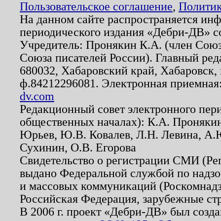
Пользовательское соглашение
,
Политик
На данном сайте распространяется ин
периодического издания «Дебри-ДВ» с
Учредитель: Пронякин К.А. (член Союз
Союза писателей России). Главный ред
680032, Хабаровский край, Хабаровск, п
ф.84212296081. Электронная приемная
dv.com
Редакционный совет электронного пер
общественных началах): К.А. Проняки
Юрьев, Ю.В. Ковалев, Л.Н. Левина, А.
Сухинин, О.В. Егорова
Свидетельство о регистрации СМИ (Р
выдано Федеральной службой по надзо
и массовых коммуникаций (Роскомнадзо
Российская Федерация, зарубежные ст
В 2006 г. проект «Дебри-ДВ» был созда