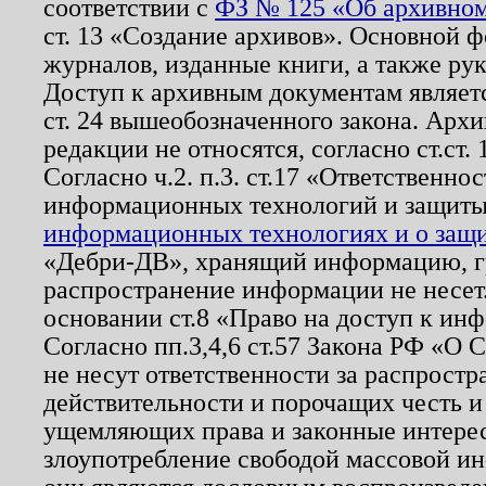
соответствии с
ФЗ № 125 «Об архивном
ст. 13 «Создание архивов». Основной ф
журналов, изданные книги, а также ру
Доступ к архивным документам являетс
ст. 24 вышеобозначенного закона. Арх
редакции не относятся, согласно ст.ст. 
Согласно ч.2. п.3. ст.17 «Ответственн
информационных технологий и защит
информационных технологиях и о защит
«Дебри-ДВ», хранящий информацию, гр
распространение информации не несет.
основании ст.8 «Право на доступ к ин
Согласно пп.3,4,6 ст.57 Закона РФ «О
не несут ответственности за распрост
действительности и порочащих честь и
ущемляющих права и законные интере
злоупотребление свободой массовой ин