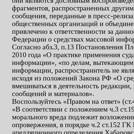
они являются дословным воспроизведе
фрагментов, распространенных другим
сообщения, переданные в пресс-релиза
общественных организаций и объединен
привлечено к ответственности за данн
Федерации о средствах массовой инфо
Согласно абз.3, п.13 Постановления П
2010 года «О практике применения суд
информации», «по делам, вытекающим
информации, распространитель не явл
исходя из положений Закона РФ «О ср
вмешиваться в деятельность редакции, 
сообщений и материалов».
Воспользуйтесь «Правом на ответ» (ст
«В соответствии с положением ч.3 ст.
морального вреда подлежит возложению
опровержения, в порядке ч.2 ст.152 ГК 
апелляционного определения Хабаровско