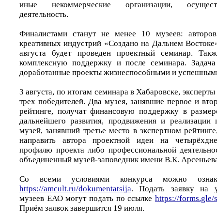
иные некоммерческие организации, осущес
деятельность.
Финалистами станут не менее 10 музеев: авторо
креативных индустрий «Создано на Дальнем Востоке»
августа будет проведен проектный семинар. Так
комплексную поддержку и после семинара. Задача
доработанные проекты жизнеспособными и успешным
3 августа, по итогам семинара в Хабаровске, эксперты
трех победителей. Два музея, занявшие первое и вто
рейтинге, получат финансовую поддержку в размер
дальнейшего развития, продвижения и реализации 
музей, занявший третье место в экспертном рейтинг
направить автора проектной идеи на четырёхдн
профилю проекта либо профессиональной деятельно
объединенный музей-заповедник имени В.К. Арсеньева
Со всеми условиями конкурса можно ознак
https://amcult.ru/dokumentatsija
. Подать заявку на у
музеев ЕАО могут подать по ссылке
https://forms.g
Приём заявок завершится 19 июля.