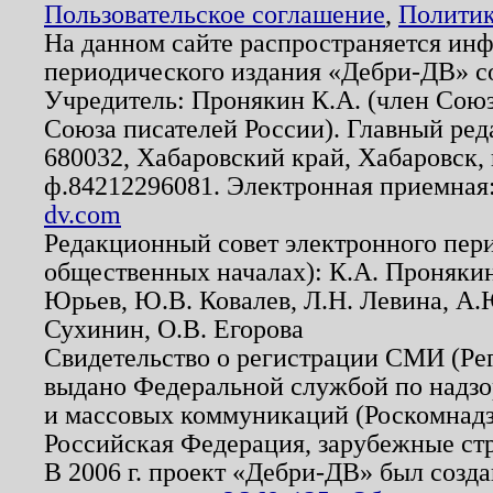
Пользовательское соглашение
,
Политик
На данном сайте распространяется ин
периодического издания «Дебри-ДВ» с
Учредитель: Пронякин К.А. (член Союз
Союза писателей России). Главный ред
680032, Хабаровский край, Хабаровск, п
ф.84212296081. Электронная приемная
dv.com
Редакционный совет электронного пер
общественных началах): К.А. Проняки
Юрьев, Ю.В. Ковалев, Л.Н. Левина, А.
Сухинин, О.В. Егорова
Свидетельство о регистрации СМИ (Р
выдано Федеральной службой по надзо
и массовых коммуникаций (Роскомнадзо
Российская Федерация, зарубежные ст
В 2006 г. проект «Дебри-ДВ» был созда