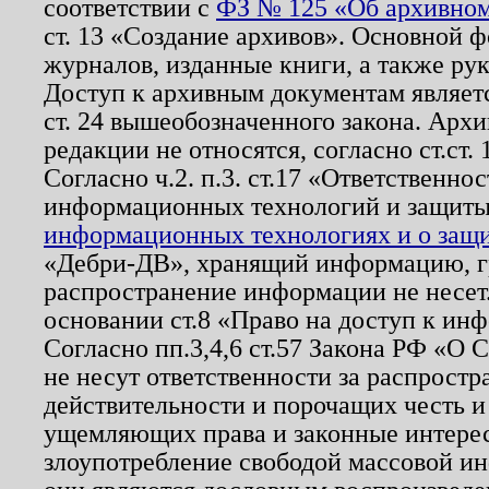
соответствии с
ФЗ № 125 «Об архивном
ст. 13 «Создание архивов». Основной ф
журналов, изданные книги, а также ру
Доступ к архивным документам являетс
ст. 24 вышеобозначенного закона. Арх
редакции не относятся, согласно ст.ст. 
Согласно ч.2. п.3. ст.17 «Ответственн
информационных технологий и защит
информационных технологиях и о защит
«Дебри-ДВ», хранящий информацию, гр
распространение информации не несет.
основании ст.8 «Право на доступ к ин
Согласно пп.3,4,6 ст.57 Закона РФ «О
не несут ответственности за распрост
действительности и порочащих честь и
ущемляющих права и законные интере
злоупотребление свободой массовой ин