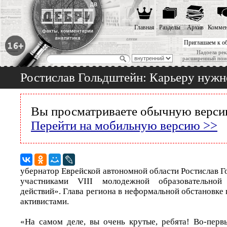
Главная
Разделы
Архив
Коммен
Приглашаем к о
Надоела рек
расширенный пои
Ростислав Гольдштейн: Карьеру нужн
Вы просматриваете обычную версию
Перейти на мобильную версию >>
убернатор Еврейской автономной области Ростислав Г
участниками VIII молодежной образовательной
действий». Глава региона в неформальной обстановк
активистами.
«На самом деле, вы очень крутые, ребята! Во-перв