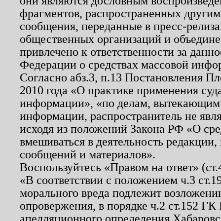
они являются дословным воспроизведе
фрагментов, распространенных другим
сообщения, переданные в пресс-релиза
общественных организаций и объединен
привлечено к ответственности за данн
Федерации о средствах массовой инфо
Согласно абз.3, п.13 Постановления П
2010 года «О практике применения суд
информации», «по делам, вытекающим
информации, распространитель не явл
исходя из положений Закона РФ «О ср
вмешиваться в деятельность редакции, 
сообщений и материалов».
Воспользуйтесь «Правом на ответ» (ст
«В соответствии с положением ч.3 ст.
морального вреда подлежит возложению
опровержения, в порядке ч.2 ст.152 ГК 
апелляционного определения Хабаровско