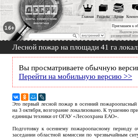
Главная
Разделы
Архив
Коммен
Приглашаем к о
Надоела рек
расширенный пои
Лесной пожар на площади 41 га лока
Вы просматриваете обычную версию
Перейти на мобильную версию >>
Это первый лесной пожар в осенний пожароопасный
на 3 октября, возгорание локализовано. К тушению при
единицы техники от ОГАУ «Лесоохрана ЕАО».
Подготовку к осеннему пожароопасному периоду о
заседании областной комиссии по чрезвычайным си