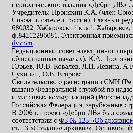
периодического издания «Дебри-ДВ» с
Учредитель: Пронякин К.А. (член Союз
Союза писателей России). Главный ред
680032, Хабаровский край, Хабаровск, п
ф.84212296081. Электронная приемная
dv.com
Редакционный совет электронного пер
общественных началах): К.А. Проняки
Юрьев, Ю.В. Ковалев, Л.Н. Левина, А.
Сухинин, О.В. Егорова
Свидетельство о регистрации СМИ (Р
выдано Федеральной службой по надзо
и массовых коммуникаций (Роскомнадзо
Российская Федерация, зарубежные ст
В 2006 г. проект «Дебри-ДВ» был созда
соответствии с
ФЗ № 125 «Об архивном
ст. 13 «Создание архивов». Основной ф