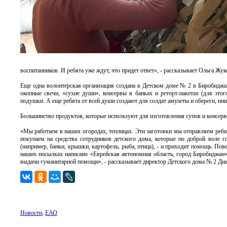
воспитанников. И ребята уже ждут, что придет ответ», - рассказывает Ольга Жук
Еще одна волонтерская организация создана в Детском доме № 2 в Биробиджа
окопные свечи, «сухие души», консервы в банках и реторт-пакетах (для этог
подушки. А еще ребята от всей души создают для солдат амулеты и обереги, пи
Большинство продуктов, которые используют для изготовления супов и консерв
«Мы работаем в наших огородах, теплицах. Эти заготовки мы отправляем ребят
покупаем на средства сотрудников детского дома, которые по доброй воле 
(например, банки, крышки, картофель, рыба, птица), - и приходит помощь. Пов
наших посылках написано «Еврейская автономная область, город Биробиджан».
выдачи гуманитарной помощи», - рассказывает директор Детского дома № 2 Диа
Новости
,
ЕАО