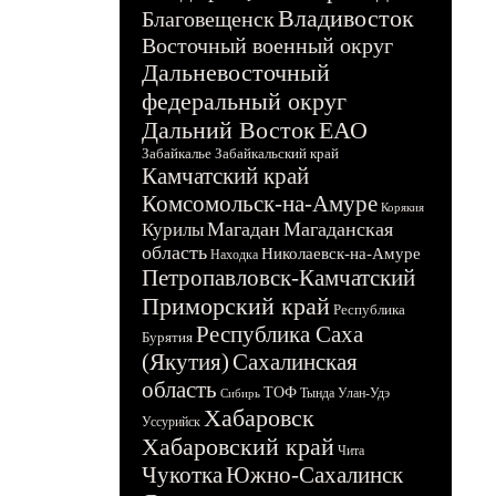
Владивосток
Благовещенск
Восточный военный округ
Дальневосточный
федеральный округ
Дальний Восток
ЕАО
Забайкалье
Забайкальский край
Камчатский край
Комсомольск-на-Амуре
Корякия
Магадан
Магаданская
Курилы
область
Николаевск-на-Амуре
Находка
Петропавловск-Камчатский
Приморский край
Республика
Республика Саха
Бурятия
(Якутия)
Сахалинская
область
ТОФ
Тында
Улан-Удэ
Сибирь
Хабаровск
Уссурийск
Хабаровский край
Чита
Чукотка
Южно-Сахалинск