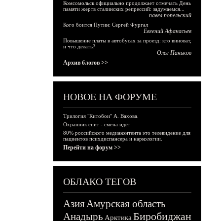
Комсомольск официально продолжает отмечать День
памяти жертв сталинских репрессий: задумаемся...
павел попельский
Кого боится Путин: Сергей Фургал
Евгений Афанасьев
Повышение платы в автобусах за проезд: кто виноват,
и что делать?
Олег Паньков
Архив блогов >>
НОВОЕ НА ФОРУМЕ
Трилогия "Китобои" А. Вахова.
Охранник спит - смена идёт
80% российского медиаконтента это телевидение для
пациентов психдиспансера и наркологии.
Перейти на форум >>
ОБЛАКО ТЕГОВ
Азия
Амурская область
Биробиджан
Анадырь
Арктика