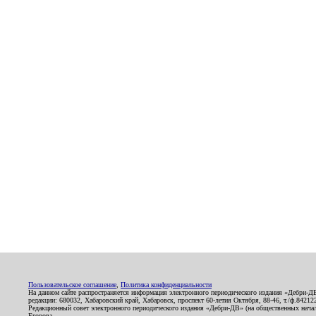
Пользовательское соглашение
,
Политика конфиденциальности
На данном сайте распространяется информация электронного периодического издания «Дебри-Д
редакции: 680032, Хабаровский край, Хабаровск, проспект 60-летия Октября, 88-46, т./ф.8421
Редакционный совет электронного периодического издания «Дебри-ДВ» (на общественных нач
Егорова