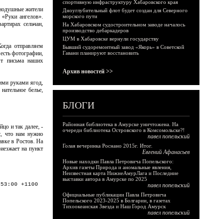
спортивную инфраструктуру Хабаровского края
внодушные жители
Дноуглубительный флот будет создан для Северного
 «Руки ангелов».
морского пути
артирах сельчан,
На Хабаровском судостроительном заводе началось
производство дебаркадеров
ЦУМ в Хабаровске вернули государству
Когда отправляем
Бывший судоремонтный завод «Якорь» в Советской
 есть фотографии,
Гавани планируют восстановить
ят письма наших
Архив новостей >>
ими руками ягод,
нательное белье,
БЛОГИ
Районная библиотека в Амурске уничтожена. На
цо и так далее, -
очереди библиотека Островского в Комсомольске?!
с, что нам нужно
павел попельский
авке в Ростов. На
Голая вечеринка Роснано 2015г. Итог.
иезжает на пункт
Евгений Афанасьев
Новые находки Павла Петровича Попельского:
Архив газеты Природа и аномальные явления,
Неизвестная карта НижнеАмурЛага и Последние
выставки автора в Амурске по 2025
:53:00 +1100
павел попельский
Официальные публикации Павла Петровича
Попельского 2023-2025 в Болгарии, в газетах
Тихоокеанская Звезда и Наш Город Амурск
павел попельский