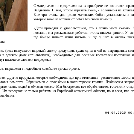
С материалами и средствами на их приобретение помогают нера
Валдгейма. С тем, чтобы нарезать ткань, - волонтеры из группы
Еще три станка для резки маленьких бобин установлены в кв
которые тоже не оставляют ребят без своей помощи.
«Дети приходят с удовольствием, это я точно могу сказать. 
посылки, мы рассказываем ребятам, что их письма пришли. У нас
где бойцы читают наши письма, и где у них в окопах вис
ова.
не. Здесь выпускают широкий спектр продукции: сухие супы и чай из выращенных сво
о в детском доме есть автоклав), необходимые для военных госпиталей постельное и 
шут письма со словами поддержки.
ов, выращены в подсобном хозяйстве детского дома.
ам. Другие продукты, которые необходимы при приготовлении - растительное масло, яй
готовы помогать. Обращаемся с просьбами в волонтерские группы. Публикуем запро
ерьте, таких людей в области немало. Мы быстренько все обрабатываем, готовим к отпр
 Их передают не только ребятам из Еврейской автономной области, но и всем, кто пр
на Янина.
04.04.2025 00