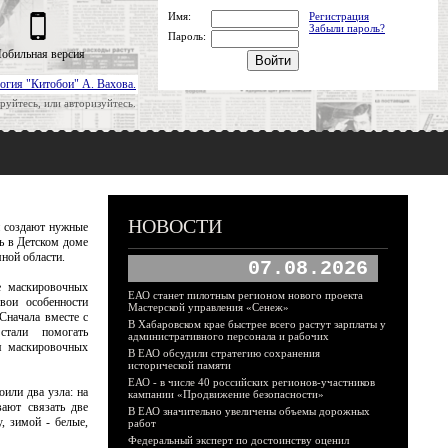
Имя:
Регистрация
Забыли пароль?
Пароль:
обильная версия
огия "Китобои" А. Вахова.
руйтесь, или авторизуйтесь.
НОВОСТИ
и создают нужные
ь в Детском доме
ной области.
07.08.2026
е маскировочных
ЕАО станет пилотным регионом нового проекта
вои особенности
Мастерской управления «Сенеж»
Сначала вместе с
В Хабаровском крае быстрее всего растут зарплаты у
стали помогать
административного персонала и рабочих
я маскировочных
В ЕАО обсудили стратегию сохранения
исторической памяти
ЕАО - в числе 40 российских регионов-участников
оили два узла: на
кампании «Продвижение безопасности»
ают связать две
В ЕАО значительно увеличены объемы дорожных
, зимой - белые,
работ
Федеральный эксперт по достоинству оценил