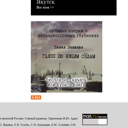
Якутск
Все теги >>
 писателей России). Главный редактор: Харитонова И.Ю. Адрес
Ю. Жданов, Е.Н. Голубь, С.Н. Бурындин, Б.М. Сухинин, О.В.