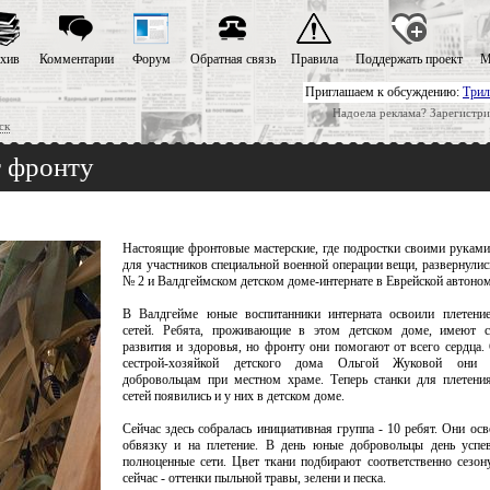
хив
Комментарии
Форум
Обратная связь
Правила
Поддержать проект
М
Приглашаем к обсуждению:
Трил
Надоела реклама? Зарегистри
ск
 фронту
Настоящие фронтовые мастерские, где подростки своими рукам
для участников специальной военной операции вещи, развернулис
№ 2 и Валдгеймском детском доме-интернате в Еврейской автоном
В Валдгейме юные воспитанники интерната освоили плетени
сетей. Ребята, проживающие в этом детском доме, имеют с
развития и здоровья, но фронту они помогают от всего сердца. 
сестрой-хозяйкой детского дома Ольгой Жуковой они 
добровольцам при местном храме. Теперь станки для плетени
сетей появились и у них в детском доме.
Сейчас здесь собралась инициативная группа - 10 ребят. Они осв
обвязку и на плетение. В день юные добровольцы день успев
полноценные сети. Цвет ткани подбирают соответственно сезону
сейчас - оттенки пыльной травы, зелени и песка.