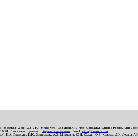
В» со знаком «Дебри-ДВ». 16+ Учредитель: Пронякин К.А. (член Союза журналистов России, член Союза
2296081. Электронная приемная:
Отправить сообщение
. E-mail:
editor@debri-dv.com
алах): К.А. Пронякин, И.Ю. Харитонова, А.Э. Мирмович, Ю.Н. Юрьев, Ю.В. Ковалев, Л.Н. Левина, А.