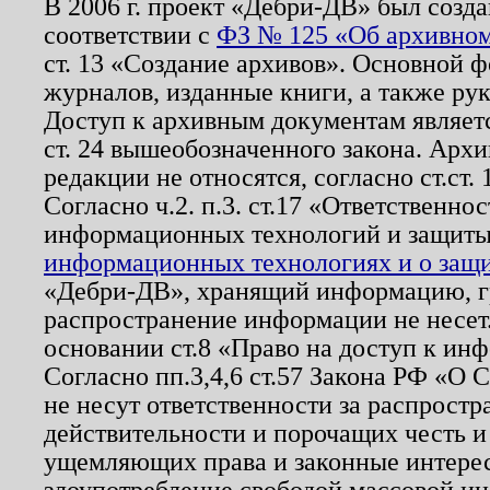
В 2006 г. проект «Дебри-ДВ» был созда
соответствии с
ФЗ № 125 «Об архивном
ст. 13 «Создание архивов». Основной ф
журналов, изданные книги, а также ру
Доступ к архивным документам являетс
ст. 24 вышеобозначенного закона. Арх
редакции не относятся, согласно ст.ст. 
Согласно ч.2. п.3. ст.17 «Ответственн
информационных технологий и защит
информационных технологиях и о защит
«Дебри-ДВ», хранящий информацию, гр
распространение информации не несет.
основании ст.8 «Право на доступ к ин
Согласно пп.3,4,6 ст.57 Закона РФ «О
не несут ответственности за распрост
действительности и порочащих честь и
ущемляющих права и законные интере
злоупотребление свободой массовой ин