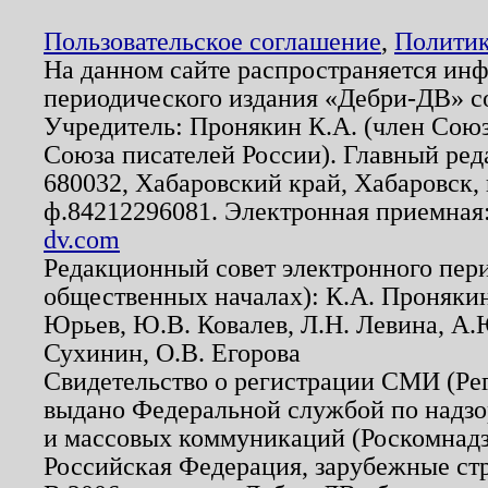
Пользовательское соглашение
,
Политик
На данном сайте распространяется ин
периодического издания «Дебри-ДВ» с
Учредитель: Пронякин К.А. (член Союз
Союза писателей России). Главный ред
680032, Хабаровский край, Хабаровск, п
ф.84212296081. Электронная приемная
dv.com
Редакционный совет электронного пер
общественных началах): К.А. Проняки
Юрьев, Ю.В. Ковалев, Л.Н. Левина, А.
Сухинин, О.В. Егорова
Свидетельство о регистрации СМИ (Р
выдано Федеральной службой по надзо
и массовых коммуникаций (Роскомнадзо
Российская Федерация, зарубежные ст