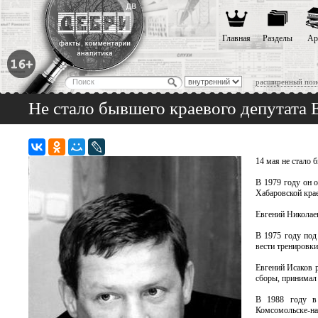
Главная
Разделы
Ар
расширенный пои
Не стало бывшего краевого депутата 
14 мая не стало 
В 1979 году он 
Хабаровской кра
Евгений Николае
В 1975 году под
вести тренировки
Евгений Исаков р
сборы, принимал
В 1988 году в 
Комсомольске-на