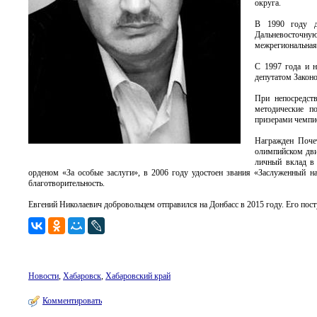
округа.
В 1990 году д
Дальневосточную
межрегиональная
С 1997 года и н
депутатом Закон
При непосредст
методические п
призерами чемпи
Награжден Поче
олимпийском движ
личный вклад в 
орденом «За особые заслуги», в 2006 году удостоен звания «Заслуженный н
благотворительность.
Евгений Николаевич добровольцем отправился на Донбасс в 2015 году. Его пост
Новости
,
Хабаровск
,
Хабаровский край
Комментировать