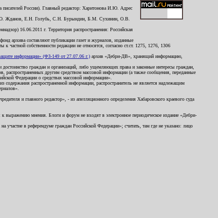
 писателей России). Главный редактор: Харитонова И.Ю. Адрес
Ю. Жданов, Е.Н. Голубь, С.Н. Бурындин, Б.М. Сухинин, О.В.
надзор) 16.06.2011 г. Территория распространения: Российская
й фонд архива составляют публикации газет и журналов, изданные
к частной собственности редакции не относятся, согласно ст.ст. 1275, 1276, 1306
щите информации» (ФЗ-149 от 27.07.06 г.)
архив «Дебри-ДВ», хранящий информацию,
ь и достоинство граждан и организаций, либо ущемляющих права и законные интересы граждан,
ов, распространенных другим средством массовой информации (а также сообщения, переданные
сийской Федерации о средствах массовой информации».
из содержания распространенной информации, распространитель не является надлежащим
ериалов».
редителя и главного редактор», - из апелляционного определения Хабаровского краевого суда
ны к выражению мнения. Блоги и форум не входят в электронное периодическое издание «Дебри-
а участие в референдуме граждан Российской Федерации»; считать, там где не указано: лицо