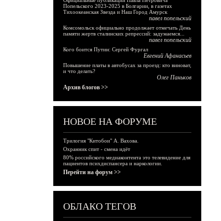
Официальные публикации Павла Петровича
Попельского 2023-2025 в Болгарии, в газетах
Тихоокеанская Звезда и Наш Город Амурск
павел попельский
Комсомольск официально продолжает отмечать День
памяти жертв сталинских репрессий: задумаемся...
павел попельский
Кого боится Путин: Сергей Фургал
Евгений Афанасьев
Повышение платы в автобусах за проезд: кто виноват,
и что делать?
Олег Паньков
Архив блогов >>
НОВОЕ НА ФОРУМЕ
Трилогия "Китобои" А. Вахова.
Охранник спит - смена идёт
80% российского медиаконтента это телевидение для
пациентов психдиспансера и наркологии.
Перейти на форум >>
ОБЛАКО ТЕГОВ