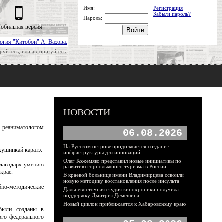
Имя:
Регистрация
Забыли пароль?
Пароль:
обильная версия
огия "Китобои" А. Вахова.
руйтесь, или авторизуйтесь.
НОВОСТИ
м-реаниматологом
06.08.2026
На Русском острове продолжается создание
кушинкай каратэ.
инфраструктуры для инноваций
Олег Кожемяко представил новые инициативы по
Благодаря умению
развитию горнолыжного туризма в России
крае.
В краевой больнице имени Владимирцева освоили
новую методику восстановления после инсульта
ебно-методические
Дальневосточная студия кинохроники получила
поддержку Дмитрия Демешина
Новый циклон приближается к Хабаровскому краю
 были созданы в
ого федерального