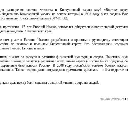
ля расширения состава членства в Киокушинкай каратэ клуб «Восток» перере
 Федерацию Киокусинкай каратэ, на основе которой в 1993 году была создана Вос
 организация Киокушинкай каратэ (ВРМОКК).
а протяжении 17 лет Евгений Исаков занимался общественно-политической деятель
одательной думы Хабаровского края.
венном участии Еагения Исакова разработаны и приняты к руководству аттестацио
особия по технике и правилам Киокушинкай каратэ. Его воспитанники неоднокра
онатов России, Европы и мира.
тным знаком за заслуги в развитии физической культуры и спорта, Почетным знак
ении, знаком за заслуги в развитии Киокушинкай каратэ в России 1-й ст., орденом 2-й
укрепление безопасности России». В 2008 году Российским союзом боевых искусс
аставник». Также неоднократно награждался грамотами, дипломами и благодарствен
упки и дела всегда были связаны с защитой жизни и здоровья людей.
15.05.2025 14