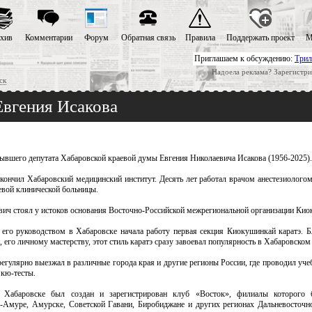
хив
Комментарии
Форум
Обратная связь
Правила
Поддержать проект
М
Приглашаем к обсуждению:
Трил
Надоела реклама? Зарегистри
ск
Евгения Исакова
бывшего депутата Хабаровской краевой думы Евгения Николаевича Исакова (1956-2025).
окончил Хабаровский медицинский институт. Десять лет работал врачом анестезиолого
евой клинической больницы.
вич стоял у истоков основания Восточно-Российской межрегиональной организации Кио
 его руководством в Хабаровске начала работу первая секция Киокушинкай каратэ. 
, его личному мастерству, этот стиль каратэ сразу завоевал популярность в Хабаровском 
егулярно выезжал в различные города края и другие регионы России, где проводил уч
 кю-тесты.
Хабаровске был создан и зарегистрирован клуб «Восток», филиалы которого
-Амуре, Амурске, Советской Гавани, Биробиджане и других регионах Дальневосточн