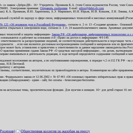
В» со знаком «Дебри-ДВ». 16+ Учредитель: Пронякин К.А. (член Союза журналистов России, член Союза
2296081. Электронная приемная:
Отправить сообщение
. E-mail:
editor@debri-dv.com
алах): К.А. Пронякин, И.Ю. Харитонова, А.Э. Мирмович, Ю.Н. Юрьев, Ю.В. Ковалев, Л.Н. Левина, А.
льной службой по надзору в сфере связи, информационных технологий и массовых коммуникаций (Роском
№ 125 «Об архивном деле в Российской Федерации»
, согласно п. 2 ст. 13 «Создание архивов». Основно
ется открытым в электронном виде, согласно п. 1 ст. 24 вышеобозначенного закона. Архивные документы 
ионных технологий и защиты информации»
Закона РФ «Об информации, информационных технологиях и о за
я основываются и работают на основании ст.8 «Право на доступ к информации» ФЗ-149.
 ответственности за распространение сведений, не соответствующих действительности и порочащих чест
урналиста: ...если они являются дословным воспроизведением сообщений и материалов или их фрагмент
орое может быть установлено и привлечено к ответственности за данное нарушение законодательства Рос
«О практике применения судами Закона РФ «О средствах массовой информации», «по делам, вытекающим 
вправе вмешиваться в деятельность редакции, в ходе которой определяется содержание сообщений и мат
одлежит возложению на авторов, а по опубликованию опровержения, в порядке ч.2 ст.152 ГК РФ - на уч
ожко, Н.В.Пестовой.
ереписку с авторами.
тственны, соответственно, исключительно их правообладатели и авторы. Комментарии на сайте приравне
я» Федерального закона от 12.06.2002 г. № 67-ФЗ «Об основных гарантиях избирательных прав и права н
ацию (обнародование) - едино - сайт, без оплаты - безвозмездно/бесплатно.
ии на актуальные темы, просветительские функции. Для мужчин и женщин. 16+ для детей старше 16 лет.