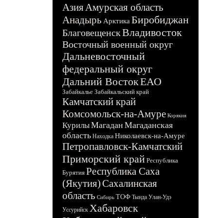
Азия
Амурская область
Биробиджан
Анадырь
Арктика
Владивосток
Благовещенск
Восточный военный округ
Дальневосточный
федеральный округ
Дальний Восток
ЕАО
Забайкалье
Забайкальский край
Камчатский край
Комсомольск-на-Амуре
Корякия
Магадан
Магаданская
Курилы
область
Николаевск-на-Амуре
Находка
Петропавловск-Камчатский
Приморский край
Республика
Республика Саха
Бурятия
(Якутия)
Сахалинская
область
ТОФ
Тында
Улан-Удэ
Сибирь
Хабаровск
Уссурийск