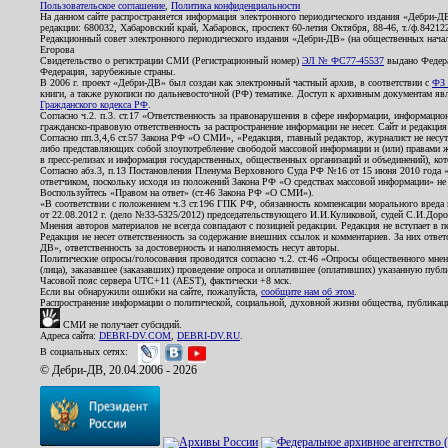
Пользовательское соглашение
,
Политика конфиденциальности
На данном сайте распространяется информация электронного периодического издания «Дебри-Д
редакции: 680032, Хабаровский край, Хабаровск, проспект 60-летия Октября, 88-46, т./ф.8421
Редакционный совет электронного периодического издания «Дебри-ДВ» (на общественных нач
Егорова
Свидетельство о регистрации СМИ (Регистрационный номер)
ЭЛ № ФС77-45537
выдано Федера
Федерация, зарубежные страны.
В 2006 г. проект «Дебри-ДВ» был создан как электронный частный архив, в соответствии с
ФЗ 
книги, а также рукописи по дальневосточной (РФ) тематике. Доступ к архивным документам явля
Гражданского кодекса РФ
.
Согласно ч.2. п.3. ст.17 «Ответственность за правонарушения в сфере информации, информац
гражданско-правовую ответственность за распространение информации не несет. Сайт и редакци
Согласно пп.3,4,6 ст.57 Закона РФ «О СМИ», «Редакция, главный редактор, журналист не несут
либо представляющих собой злоупотребление свободой массовой информации и (или) правами ж
в пресс-релизах и информация государственных, общественных организаций и объединений), кот
Согласно абз.3, п.13 Постановления Пленума Верховного Суда РФ №16 от 15 июня 2010 года 
ответчиком, поскольку исходя из положений Закона РФ «О средствах массовой информации» не 
Воспользуйтесь «Правом на ответ» (ст.46 Закона РФ «О СМИ»).
«В соответствии с положением ч.3 ст.196 ГПК РФ, обязанность компенсации морального вреда п
от 22.08.2012 г. (дело №33-5325/2012) председательствующего И.И.Куликовой, судей С.И.Дор
Мнения авторов материалов не всегда совпадают с позицией редакции. Редакция не вступает в п
Редакция не несет ответственность за содержание внешних ссылок и комментариев. За них отве
ДВ», ответственность за достоверность и наполняемость несут авторы.
Политические опросы/голосования проводятся согласно ч.2. ст.46 «Опросы общественного мнени
(лица), заказавшее (заказавших) проведение опроса и оплатившее (оплативших) указанную публик
Часовой пояс сервера UTC+11 (AEST), фактически +8 мск.
Если вы обнаружили ошибки на сайте, пожалуйста,
сообщите нам об этом
.
Распространение информации о политической, социальной, духовной жизни общества, публикац
СМИ не получает субсидий.
Адреса сайта:
DEBRI-DV.COM
,
DEBRI-DV.RU
.
В социальных сетях:
© Дебри-ДВ, 20.04.2006 - 2026