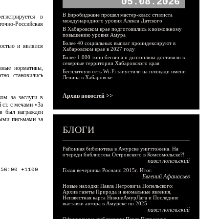
05.08.2026
В Биробиджане прошел мастер-класс стилиста
гистрируется в
международного уровня Алекса Датского
точно-Российская
В Хабаровском крае подготовились к возможному
повышению уровня Амура
Более 40 социальных выплат проиндексируют в
ностью и являлся
Хабаровском крае в 2027 году
Более 1 000 тонн бензина и дизтоплива доставили в
северные территории Хабаровского края
нные нормативы,
Бесплатную сеть Wi-Fi запустили на площади имени
тно становились
Ленина в Хабаровске
Архив новостей >>
ом за заслуги в
 ст. с мечами «За
тв был награжден
ными письмами за
БЛОГИ
Районная библиотека в Амурске уничтожена. На
очереди библиотека Островского в Комсомольске?!
павел попельский
:56:00 +1100
Голая вечеринка Роснано 2015г. Итог.
Евгений Афанасьев
Новые находки Павла Петровича Попельского:
Архив газеты Природа и аномальные явления,
Неизвестная карта НижнеАмурЛага и Последние
выставки автора в Амурске по 2025
павел попельский