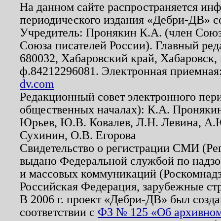
На данном сайте распространяется ин
периодического издания «Дебри-ДВ» с
Учредитель: Пронякин К.А. (член Союз
Союза писателей России). Главный ред
680032, Хабаровский край, Хабаровск, п
ф.84212296081. Электронная приемная
dv.com
Редакционный совет электронного пер
общественных началах): К.А. Проняки
Юрьев, Ю.В. Ковалев, Л.Н. Левина, А.
Сухинин, О.В. Егорова
Свидетельство о регистрации СМИ (Р
выдано Федеральной службой по надзо
и массовых коммуникаций (Роскомнадзо
Российская Федерация, зарубежные ст
В 2006 г. проект «Дебри-ДВ» был созда
соответствии с
ФЗ № 125 «Об архивном