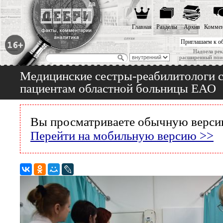
Главная
Разделы
Архив
Коммен
Приглашаем к о
Надоела рек
расширенный пои
Медицинские сестры-реабилитологи 
пациентам областной больницы ЕАО
Вы просматриваете обычную версию
Перейти на мобильную версию >>