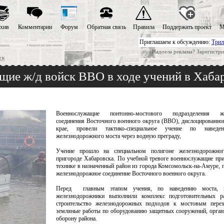
хив
Комментарии
Форум
Обратная связь
Правила
Поддержать проект
М
Приглашаем к обсуждению:
Трил
Надоела реклама? Зарегистри
ск
ие ж/д войск ВВО в ходе учений в Хаба
Военнослужащие понтонно-мостового подразделения же
соединения Восточного военного округа (ВВО), дислоцированно
крае, провели тактико-специальное учение по наведе
железнодорожного моста через водную преграду,
Учение прошло на специальном полигоне железнодорожног
пригороде Хабаровска. По учебной тревоге военнослужащие пр
технике в назначенный район из города Комсомольск-на-Амуре, г
железнодорожное соединение Восточного военного округа.
Перед главным этапом учения, по наведению моста, в
железнодорожники выполнили комплекс подготовительных р
строительство железнодорожных подходов к мостовым пере
земляные работы по оборудованию защитных сооружений, орган
оборону района.