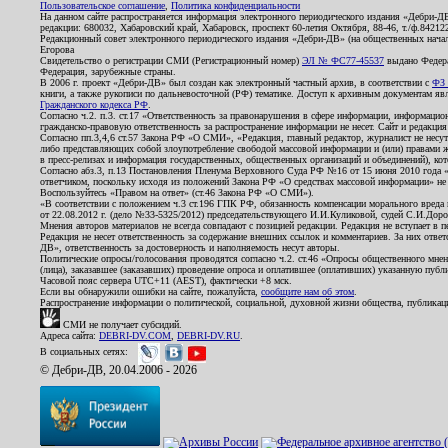
Пользовательское соглашение
,
Политика конфиденциальности
На данном сайте распространяется информация электронного периодического издания «Дебри-Д
редакции: 680032, Хабаровский край, Хабаровск, проспект 60-летия Октября, 88-46, т./ф.8421
Редакционный совет электронного периодического издания «Дебри-ДВ» (на общественных нач
Егорова
Свидетельство о регистрации СМИ (Регистрационный номер)
ЭЛ № ФС77-45537
выдано Федера
Федерация, зарубежные страны.
В 2006 г. проект «Дебри-ДВ» был создан как электронный частный архив, в соответствии с
ФЗ 
книги, а также рукописи по дальневосточной (РФ) тематике. Доступ к архивным документам явля
Гражданского кодекса РФ
.
Согласно ч.2. п.3. ст.17 «Ответственность за правонарушения в сфере информации, информац
гражданско-правовую ответственность за распространение информации не несет. Сайт и редакци
Согласно пп.3,4,6 ст.57 Закона РФ «О СМИ», «Редакция, главный редактор, журналист не несут
либо представляющих собой злоупотребление свободой массовой информации и (или) правами ж
в пресс-релизах и информация государственных, общественных организаций и объединений), кот
Согласно абз.3, п.13 Постановления Пленума Верховного Суда РФ №16 от 15 июня 2010 года 
ответчиком, поскольку исходя из положений Закона РФ «О средствах массовой информации» не 
Воспользуйтесь «Правом на ответ» (ст.46 Закона РФ «О СМИ»).
«В соответствии с положением ч.3 ст.196 ГПК РФ, обязанность компенсации морального вреда п
от 22.08.2012 г. (дело №33-5325/2012) председательствующего И.И.Куликовой, судей С.И.Дор
Мнения авторов материалов не всегда совпадают с позицией редакции. Редакция не вступает в п
Редакция не несет ответственность за содержание внешних ссылок и комментариев. За них отве
ДВ», ответственность за достоверность и наполняемость несут авторы.
Политические опросы/голосования проводятся согласно ч.2. ст.46 «Опросы общественного мнени
(лица), заказавшее (заказавших) проведение опроса и оплатившее (оплативших) указанную публик
Часовой пояс сервера UTC+11 (AEST), фактически +8 мск.
Если вы обнаружили ошибки на сайте, пожалуйста,
сообщите нам об этом
.
Распространение информации о политической, социальной, духовной жизни общества, публикац
СМИ не получает субсидий.
Адреса сайта:
DEBRI-DV.COM
,
DEBRI-DV.RU
.
В социальных сетях:
© Дебри-ДВ, 20.04.2006 - 2026