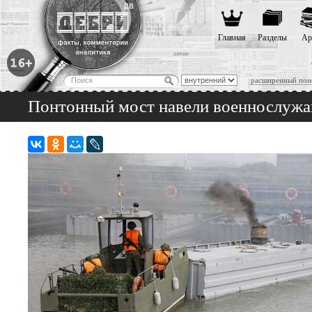
Главная
Разделы
Ар
расширенный пои
Понтонный мост навели военнослужащ