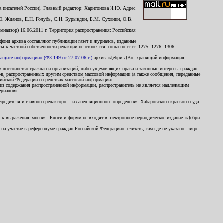
 писателей России). Главный редактор: Харитонова И.Ю. Адрес
Ю. Жданов, Е.Н. Голубь, С.Н. Бурындин, Б.М. Сухинин, О.В.
надзор) 16.06.2011 г. Территория распространения: Российская
й фонд архива составляют публикации газет и журналов, изданные
к частной собственности редакции не относятся, согласно ст.ст. 1275, 1276, 1306
щите информации» (ФЗ-149 от 27.07.06 г.)
архив «Дебри-ДВ», хранящий информацию,
ь и достоинство граждан и организаций, либо ущемляющих права и законные интересы граждан,
ов, распространенных другим средством массовой информации (а также сообщения, переданные
сийской Федерации о средствах массовой информации».
из содержания распространенной информации, распространитель не является надлежащим
ериалов».
редителя и главного редактор», - из апелляционного определения Хабаровского краевого суда
ны к выражению мнения. Блоги и форум не входят в электронное периодическое издание «Дебри-
а участие в референдуме граждан Российской Федерации»; считать, там где не указано: лицо