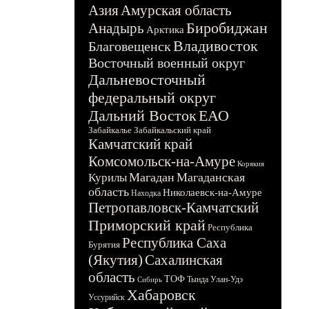
Азия
Амурская область
Биробиджан
Анадырь
Арктика
Владивосток
Благовещенск
Восточный военный округ
Дальневосточный
федеральный округ
Дальний Восток
ЕАО
Забайкалье
Забайкальский край
Камчатский край
Комсомольск-на-Амуре
Корякия
Магадан
Магаданская
Курилы
область
Николаевск-на-Амуре
Находка
Петропавловск-Камчатский
Приморский край
Республика
Республика Саха
Бурятия
(Якутия)
Сахалинская
область
ТОФ
Тында
Улан-Удэ
Сибирь
Хабаровск
Уссурийск