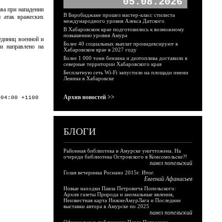
05.08.2026
ва при нападении
В Биробиджане прошел мастер-класс стилиста
и атак вражеских
международного уровня Алекса Датского
В Хабаровском крае подготовились к возможному
повышению уровня Амура
единиц военной и
Более 40 социальных выплат проиндексируют в
и направлено на
Хабаровском крае в 2027 году
Более 1 000 тонн бензина и дизтоплива доставили в
северные территории Хабаровского края
Бесплатную сеть Wi-Fi запустили на площади имени
Ленина в Хабаровске
Архив новостей >>
:04:00 +1100
БЛОГИ
Районная библиотека в Амурске уничтожена. На
очереди библиотека Островского в Комсомольске?!
павел попельский
Голая вечеринка Роснано 2015г. Итог.
Евгений Афанасьев
Новые находки Павла Петровича Попельского:
Архив газеты Природа и аномальные явления,
Неизвестная карта НижнеАмурЛага и Последние
выставки автора в Амурске по 2025
павел попельский