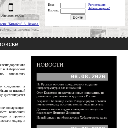
Имя:
Регистрация
Забыли пароль?
Пароль:
обильная версия
огия "Китобои" А. Вахова.
руйтесь, или авторизуйтесь.
ровске
НОВОСТИ
лезнодорожного
го в Хабаровском
нию наплавного
06.08.2026
На Русском острове продолжается создание
о соединения в
инфраструктуры для инноваций
ибыли на штатной
Олег Кожемяко представил новые инициативы по
де дислоцируется
развитию горнолыжного туризма в России
В краевой больнице имени Владимирцева освоили
новую методику восстановления после инсульта
оеннослужащие-
Дальневосточная студия кинохроники получила
абот: выполнили
поддержку Дмитрия Демешина
ходам и провели
Новый циклон приближается к Хабаровскому краю
изовали охрану и