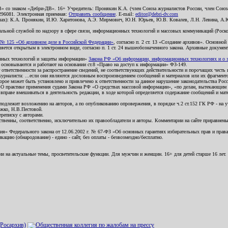
В» со знаком «Дебри-ДВ». 16+ Учредитель: Пронякин К.А. (член Союза журналистов России, член Союза
2296081. Электронная приемная:
Отправить сообщение
. E-mail:
editor@debri-dv.com
алах): К.А. Пронякин, И.Ю. Харитонова, А.Э. Мирмович, Ю.Н. Юрьев, Ю.В. Ковалев, Л.Н. Левина, А.
льной службой по надзору в сфере связи, информационных технологий и массовых коммуникаций (Роском
№ 125 «Об архивном деле в Российской Федерации»
, согласно п. 2 ст. 13 «Создание архивов». Основно
ется открытым в электронном виде, согласно п. 1 ст. 24 вышеобозначенного закона. Архивные документы 
ионных технологий и защиты информации»
Закона РФ «Об информации, информационных технологиях и о за
я основываются и работают на основании ст.8 «Право на доступ к информации» ФЗ-149.
 ответственности за распространение сведений, не соответствующих действительности и порочащих чест
урналиста: ...если они являются дословным воспроизведением сообщений и материалов или их фрагмент
орое может быть установлено и привлечено к ответственности за данное нарушение законодательства Рос
«О практике применения судами Закона РФ «О средствах массовой информации», «по делам, вытекающим 
вправе вмешиваться в деятельность редакции, в ходе которой определяется содержание сообщений и мат
одлежит возложению на авторов, а по опубликованию опровержения, в порядке ч.2 ст.152 ГК РФ - на уч
ожко, Н.В.Пестовой.
ереписку с авторами.
тственны, соответственно, исключительно их правообладатели и авторы. Комментарии на сайте приравне
я» Федерального закона от 12.06.2002 г. № 67-ФЗ «Об основных гарантиях избирательных прав и права н
ацию (обнародование) - едино - сайт, без оплаты - безвозмездно/бесплатно.
ии на актуальные темы, просветительские функции. Для мужчин и женщин. 16+ для детей старше 16 лет.