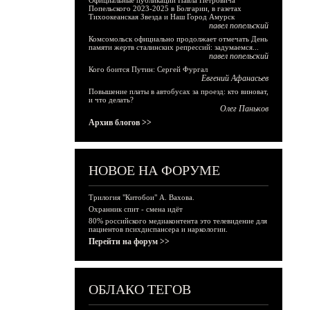
Официальные публикации Павла Петровича
Попельского 2023-2025 в Болгарии, в газетах
Тихоокеанская Звезда и Наш Город Амурск
павел попельский
Комсомольск официально продолжает отмечать День
памяти жертв сталинских репрессий: задумаемся...
павел попельский
Кого боится Путин: Сергей Фургал
Евгений Афанасьев
Повышение платы в автобусах за проезд: кто виноват,
и что делать?
Олег Паньков
Архив блогов >>
НОВОЕ НА ФОРУМЕ
Трилогия "Китобои" А. Вахова.
Охранник спит - смена идёт
80% российского медиаконтента это телевидение для
пациентов психдиспансера и наркологии.
Перейти на форум >>
ОБЛАКО ТЕГОВ