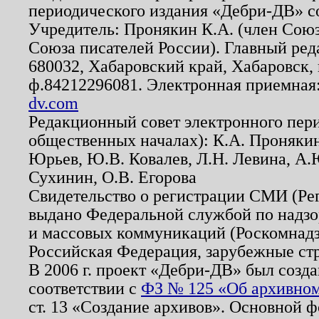
периодического издания «Дебри-ДВ» с
Учредитель: Пронякин К.А. (член Союз
Союза писателей России). Главный ред
680032, Хабаровский край, Хабаровск, п
ф.84212296081. Электронная приемная
dv.com
Редакционный совет электронного пер
общественных началах): К.А. Проняки
Юрьев, Ю.В. Ковалев, Л.Н. Левина, А.
Сухинин, О.В. Егорова
Свидетельство о регистрации СМИ (Р
выдано Федеральной службой по надзо
и массовых коммуникаций (Роскомнадзо
Российская Федерация, зарубежные ст
В 2006 г. проект «Дебри-ДВ» был созда
соответствии с
ФЗ № 125 «Об архивном
ст. 13 «Создание архивов». Основной ф