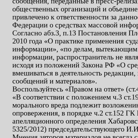
сообщения, переданные в пресс-релиза
общественных организаций и объединен
привлечено к ответственности за данн
Федерации о средствах массовой инфо
Согласно абз.3, п.13 Постановления П
2010 года «О практике применения суд
информации», «по делам, вытекающим
информации, распространитель не явл
исходя из положений Закона РФ «О ср
вмешиваться в деятельность редакции, 
сообщений и материалов».
Воспользуйтесь «Правом на ответ» (ст
«В соответствии с положением ч.3 ст.
морального вреда подлежит возложению
опровержения, в порядке ч.2 ст.152 ГК 
апелляционного определения Хабаровско
5325/2012) председательствующего И.И
Мнения авторов материалов не всегда 