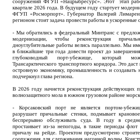
сооружений ФГУП «Нацрыбресурс». Этот этап рабо
квартале 2026 года. В будущем году стартует модер
ФГУП «Росморпорт». Губернатор Валерий Лимаренк
регионом стоит задача провести работы в ускоренные 
- Мы обратились в федеральный Минтранс с предло
модернизации, чтобы реконструкция причал
дноуглубительные работы велись параллельно. Мы им
в ближайшие три года довести проект до завершения
глубоководный порт-убежище, который м
Трансарктического транспортного коридора. Это даст
островную экономику, промышленность и создавать н
подчеркнул глава региона.
В 2026 году начнется реконструкция действующих 
волнозащитного мола в южном грузовом районе морск
- Корсаковский порт не является портом-убежи
разрушает причальные стенки, подмывает крановое
беспрерывно обслуживать суда. В году в сред
простаивает из-за непогоды, в такие периоды флот
причалу на рейде. Проектом предусмотрено строите
сооружения для сдерживания нагонной волны. Конст