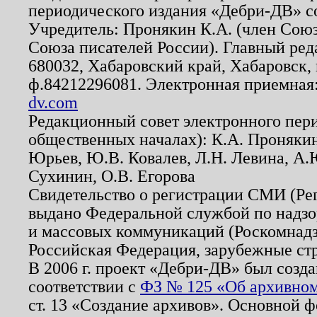
периодического издания «Дебри-ДВ» с
Учредитель: Пронякин К.А. (член Союз
Союза писателей России). Главный ред
680032, Хабаровский край, Хабаровск, п
ф.84212296081. Электронная приемная
dv.com
Редакционный совет электронного пер
общественных началах): К.А. Проняки
Юрьев, Ю.В. Ковалев, Л.Н. Левина, А.
Сухинин, О.В. Егорова
Свидетельство о регистрации СМИ (Р
выдано Федеральной службой по надзо
и массовых коммуникаций (Роскомнадзо
Российская Федерация, зарубежные ст
В 2006 г. проект «Дебри-ДВ» был созда
соответствии с
ФЗ № 125 «Об архивном
ст. 13 «Создание архивов». Основной ф