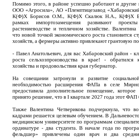
Помимо этого, в районе успешно работают и другие 
ООО «Агросила», АО «Племптицезавод «Хабаровски
К(Ф)Х Борисов О.М., К(Ф)Х Скалюк Н.А., К(Ф)Х Бу
рамках импортозамещения развивают проекты
растениеводстве и тепличном хозяйстве. Валентина 
что новой точкой экономического роста становится с
хозяйств, а фермеры активно привлекают грантовую п
- Павел Анатольевич, для вас Хабаровский район - к
роста сельхозпроизводства в крае! - обратился 
хозяйства и продовольствия края губернатор.
На совещании затронули и развитие социальн
необходимостью расширения ФАПа в селе Мирно
предоставила дополнительное помещение, которое 
принято решение, что в I квартале 2027 года этот ФАП
Также Валентина Четверикова подчеркнула, что в
кадрами решается целевым обучением. В Дальневост
медицинском университете по программам специалитет
ординатуре - два студента. В начале года по прогр
фельдшер» привлечены один врач и два средни