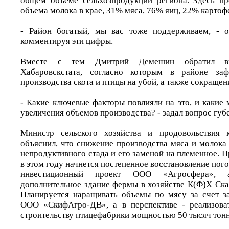
общем объеме сельхозпродукции региона. Здесь пр
объема молока в крае, 31% мяса, 76% яиц, 22% картоф
- Район богатый, мы вас тоже поддерживаем, - от
комментируя эти цифры.
Вместе с тем Дмитрий Демешин обратил в
Хабаровскстата, согласно которым в районе заф
производства скота и птицы на убой, а также сокращен
- Какие ключевые факторы повлияли на это, и какие
увеличения объемов производства? - задал вопрос губ
Министр сельского хозяйства и продовольствия 
объяснил, что снижение производства мяса и молока
непродуктивного стада и его заменой на племенное. Пр
в этом году начнется постепенное восстановление пого
инвестиционный проект ООО «Агросфера», 
дополнительное здание фермы в хозяйстве К(Ф)Х Ска
Планируется наращивать объемы по мясу за счет з
ООО «СкифАгро-ДВ», а в перспективе - реализова
строительству птицефабрики мощностью 50 тысяч тонн