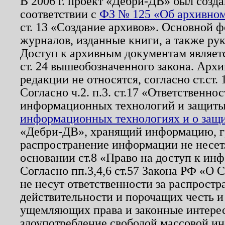
В 2006 г. проект «Дебри-ДВ» был созда
соответствии с
ФЗ № 125 «Об архивном
ст. 13 «Создание архивов». Основной ф
журналов, изданные книги, а также ру
Доступ к архивным документам являетс
ст. 24 вышеобозначенного закона. Арх
редакции не относятся, согласно ст.ст. 
Согласно ч.2. п.3. ст.17 «Ответственн
информационных технологий и защит
информационных технологиях и о защит
«Дебри-ДВ», хранящий информацию, гр
распространение информации не несет.
основании ст.8 «Право на доступ к ин
Согласно пп.3,4,6 ст.57 Закона РФ «О
не несут ответственности за распрост
действительности и порочащих честь и
ущемляющих права и законные интере
злоупотребление свободой массовой ин