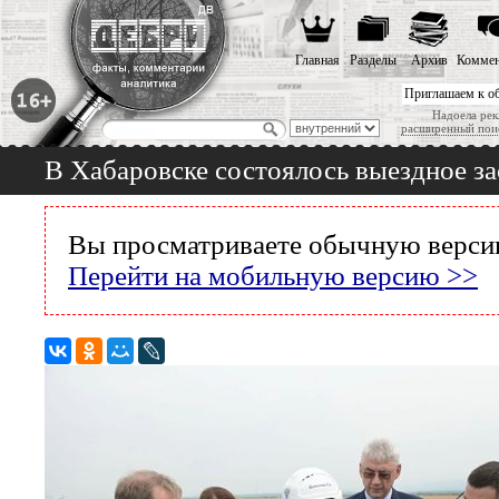
Главная
Разделы
Архив
Коммен
Приглашаем к о
Надоела рек
расширенный пои
В Хабаровске состоялось выездное з
Вы просматриваете обычную версию
Перейти на мобильную версию >>