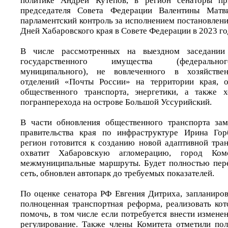
политике Андрей Кутепов, в регион сенаторы п
председателя Совета Федерации Валентины Матви
парламентский контроль за исполнением постановлени
Дней Хабаровского края в Совете Федерации в 2023 го
В числе рассмотренных на выездном заседании
государственного имущества (федеральног
муниципального), не вовлеченного в хозяйстве
отделений «Почты России» на территории края, о
общественного транспорта, энергетики, а также 
погранперехода на острове Большой Уссурийский.
В части обновления общественного транспорта зам
правительства края по инфраструктуре Ирина Гор
регион готовится к созданию новой адаптивной тра
охватит Хабаровскую агломерацию, город Ком
межмуниципальные маршруты. Будет полностью пер
сеть, обновлен автопарк до требуемых показателей.
По оценке сенатора РФ Евгения Дитриха, запланиров
полноценная транспортная реформа, реализовать ко
помочь, в том числе если потребуется внести измен
регулирование. Также члены Комитета отметили по