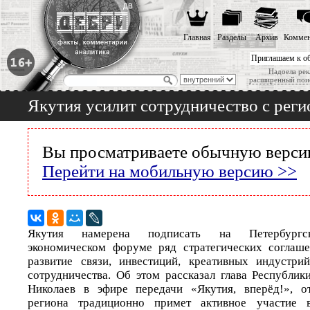
Главная
Разделы
Архив
Коммен
Приглашаем к о
Надоела рек
расширенный пои
Якутия усилит сотрудничество с рег
Вы просматриваете обычную версию
Перейти на мобильную версию >>
Якутия намерена подписать на Петербургс
экономическом форуме ряд стратегических соглаше
развитие связи, инвестиций, креативных индустри
сотрудничества. Об этом рассказал глава Республик
Николаев в эфире передачи «Якутия, вперёд!», от
региона традиционно примет активное участие 