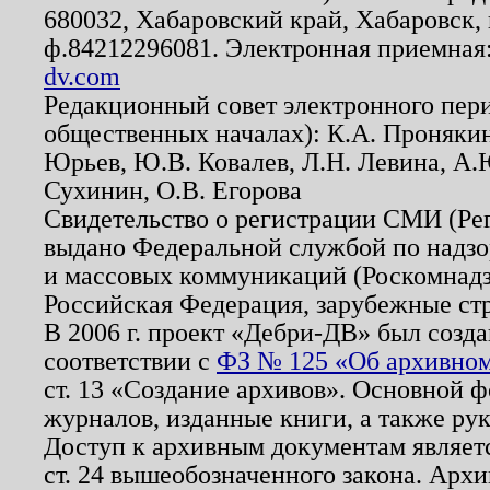
680032, Хабаровский край, Хабаровск, п
ф.84212296081. Электронная приемная
dv.com
Редакционный совет электронного пер
общественных началах): К.А. Проняки
Юрьев, Ю.В. Ковалев, Л.Н. Левина, А.
Сухинин, О.В. Егорова
Свидетельство о регистрации СМИ (Р
выдано Федеральной службой по надзо
и массовых коммуникаций (Роскомнадзо
Российская Федерация, зарубежные ст
В 2006 г. проект «Дебри-ДВ» был созда
соответствии с
ФЗ № 125 «Об архивном
ст. 13 «Создание архивов». Основной ф
журналов, изданные книги, а также ру
Доступ к архивным документам являетс
ст. 24 вышеобозначенного закона. Арх