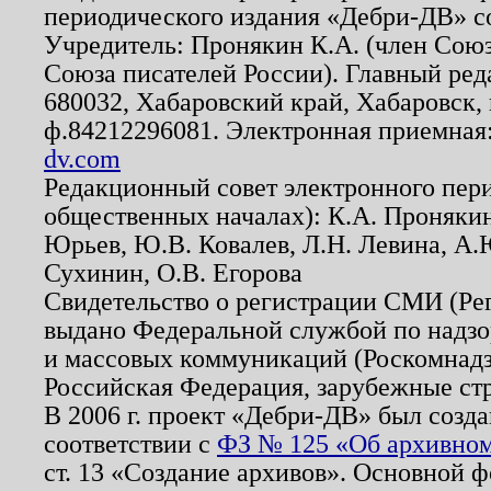
периодического издания «Дебри-ДВ» с
Учредитель: Пронякин К.А. (член Союз
Союза писателей России). Главный ред
680032, Хабаровский край, Хабаровск, п
ф.84212296081. Электронная приемная
dv.com
Редакционный совет электронного пер
общественных началах): К.А. Проняки
Юрьев, Ю.В. Ковалев, Л.Н. Левина, А.
Сухинин, О.В. Егорова
Свидетельство о регистрации СМИ (Р
выдано Федеральной службой по надзо
и массовых коммуникаций (Роскомнадзо
Российская Федерация, зарубежные ст
В 2006 г. проект «Дебри-ДВ» был созда
соответствии с
ФЗ № 125 «Об архивном
ст. 13 «Создание архивов». Основной ф