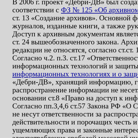
В 2006 г. проект «Дебри-ДВ» был созда
соответствии с
ФЗ № 125 «Об архивном
ст. 13 «Создание архивов». Основной ф
журналов, изданные книги, а также ру
Доступ к архивным документам являетс
ст. 24 вышеобозначенного закона. Арх
редакции не относятся, согласно ст.ст. 
Согласно ч.2. п.3. ст.17 «Ответственн
информационных технологий и защит
информационных технологиях и о защит
«Дебри-ДВ», хранящий информацию, гр
распространение информации не несет.
основании ст.8 «Право на доступ к ин
Согласно пп.3,4,6 ст.57 Закона РФ «О
не несут ответственности за распрост
действительности и порочащих честь и
ущемляющих права и законные интере
злоупотребление свободой массовой ин