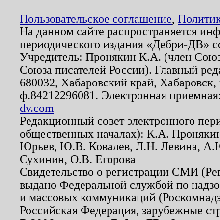
Пользовательское соглашение
,
Политик
На данном сайте распространяется ин
периодического издания «Дебри-ДВ» с
Учредитель: Пронякин К.А. (член Союз
Союза писателей России). Главный ред
680032, Хабаровский край, Хабаровск, п
ф.84212296081. Электронная приемная
dv.com
Редакционный совет электронного пер
общественных началах): К.А. Проняки
Юрьев, Ю.В. Ковалев, Л.Н. Левина, А.
Сухинин, О.В. Егорова
Свидетельство о регистрации СМИ (Р
выдано Федеральной службой по надзо
и массовых коммуникаций (Роскомнадзо
Российская Федерация, зарубежные ст