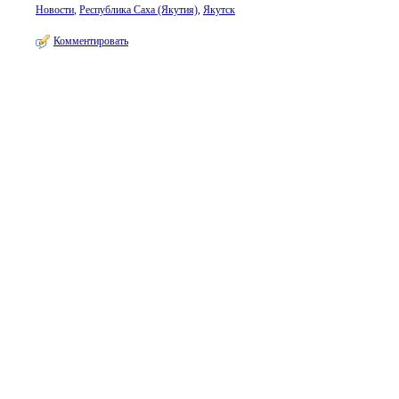
Новости
,
Республика Саха (Якутия)
,
Якутск
Комментировать