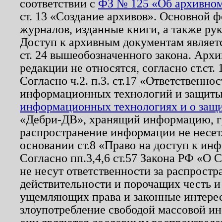
соответствии с
ФЗ № 125 «Об архивном
ст. 13 «Создание архивов». Основной ф
журналов, изданные книги, а также ру
Доступ к архивным документам являетс
ст. 24 вышеобозначенного закона. Арх
редакции не относятся, согласно ст.ст. 
Согласно ч.2. п.3. ст.17 «Ответственн
информационных технологий и защит
информационных технологиях и о защит
«Дебри-ДВ», хранящий информацию, гр
распространение информации не несет.
основании ст.8 «Право на доступ к ин
Согласно пп.3,4,6 ст.57 Закона РФ «О
не несут ответственности за распрост
действительности и порочащих честь и
ущемляющих права и законные интере
злоупотребление свободой массовой ин