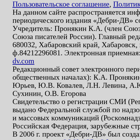
Пользовательское соглашение
,
Политик
На данном сайте распространяется ин
периодического издания «Дебри-ДВ» с
Учредитель: Пронякин К.А. (член Союз
Союза писателей России). Главный ред
680032, Хабаровский край, Хабаровск, п
ф.84212296081. Электронная приемная
dv.com
Редакционный совет электронного пер
общественных началах): К.А. Проняки
Юрьев, Ю.В. Ковалев, Л.Н. Левина, А.
Сухинин, О.В. Егорова
Свидетельство о регистрации СМИ (Р
выдано Федеральной службой по надзо
и массовых коммуникаций (Роскомнадзо
Российская Федерация, зарубежные ст
В 2006 г. проект «Дебри-ДВ» был созда