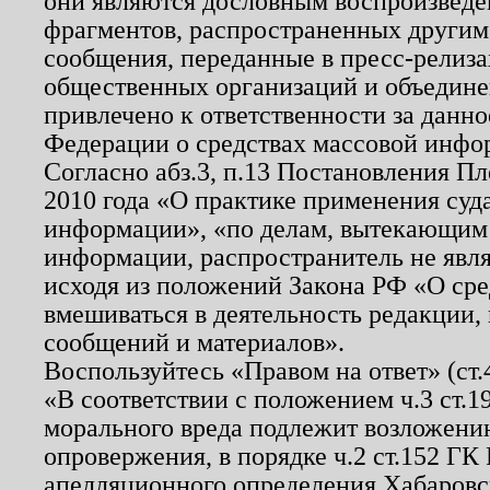
они являются дословным воспроизведе
фрагментов, распространенных другим
сообщения, переданные в пресс-релиза
общественных организаций и объединен
привлечено к ответственности за данн
Федерации о средствах массовой инфо
Согласно абз.3, п.13 Постановления П
2010 года «О практике применения суд
информации», «по делам, вытекающим
информации, распространитель не явл
исходя из положений Закона РФ «О ср
вмешиваться в деятельность редакции, 
сообщений и материалов».
Воспользуйтесь «Правом на ответ» (ст
«В соответствии с положением ч.3 ст.
морального вреда подлежит возложению
опровержения, в порядке ч.2 ст.152 ГК 
апелляционного определения Хабаровско