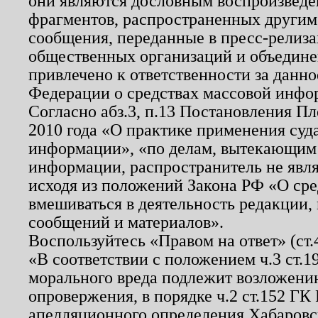
они являются дословным воспроизведе
фрагментов, распространенных другим
сообщения, переданные в пресс-релиза
общественных организаций и объединен
привлечено к ответственности за данн
Федерации о средствах массовой инфо
Согласно абз.3, п.13 Постановления П
2010 года «О практике применения суд
информации», «по делам, вытекающим
информации, распространитель не явл
исходя из положений Закона РФ «О ср
вмешиваться в деятельность редакции, 
сообщений и материалов».
Воспользуйтесь «Правом на ответ» (ст
«В соответствии с положением ч.3 ст.
морального вреда подлежит возложению
опровержения, в порядке ч.2 ст.152 ГК 
апелляционного определения Хабаровско