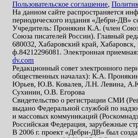
Пользовательское соглашение
,
Политик
На данном сайте распространяется ин
периодического издания «Дебри-ДВ» с
Учредитель: Пронякин К.А. (член Союз
Союза писателей России). Главный ред
680032, Хабаровский край, Хабаровск, п
ф.84212296081. Электронная приемная
dv.com
Редакционный совет электронного пер
общественных началах): К.А. Проняки
Юрьев, Ю.В. Ковалев, Л.Н. Левина, А.
Сухинин, О.В. Егорова
Свидетельство о регистрации СМИ (Р
выдано Федеральной службой по надзо
и массовых коммуникаций (Роскомнадзо
Российская Федерация, зарубежные ст
В 2006 г. проект «Дебри-ДВ» был созда