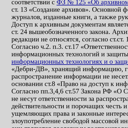
соответствии с
ФЗ № 125 «Об архивном
ст. 13 «Создание архивов». Основной ф
журналов, изданные книги, а также ру
Доступ к архивным документам являетс
ст. 24 вышеобозначенного закона. Арх
редакции не относятся, согласно ст.ст. 
Согласно ч.2. п.3. ст.17 «Ответственн
информационных технологий и защит
информационных технологиях и о защит
«Дебри-ДВ», хранящий информацию, гр
распространение информации не несет.
основании ст.8 «Право на доступ к ин
Согласно пп.3,4,6 ст.57 Закона РФ «О
не несут ответственности за распрост
действительности и порочащих честь и
ущемляющих права и законные интере
злоупотребление свободой массовой ин