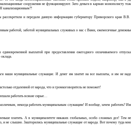
анализационные сооружения не функционируют. Зато деньги в карман монополисту тож
ДН канализационным?!
мы рассекретили и передали данную информацию губернатору Приморского края В.В
женным работой, заботой муниципальных служивых о нас с Вами, ежемесячные денежны
единовременной выплатой при предоставлении ежегодного оплачиваемого отпуска
 оклада.
ньги наши муниципальные служащие. И денег им хватит на все выплаты, и им не над
астолько отдаленной от народа, что и громкоговоритель не поможет!
 мешали работать всякие сирые…
различным, некогда работать муниципальным служащим! И вообще, зачем работать? Им 
меньше платить. А в муниципалитете никаких глобальных, особо сложных дел! Тем не
но, и не слышно. Зашторились муниципальные служащие от народа. Вот почему туда мно