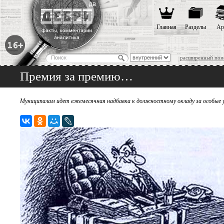
Главная
Разделы
Ар
расширенный пои
Премия за премию…
Муниципалам идет ежемесячная надбавка к должностному окладу за особые 