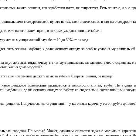
луживых такого понятия, как заработная плата, не существует. Есть понятие, и оно пр
ниципальными с содержанками, ну, это из тех, сами знаете каких, и кто кого содержит 
д, то есть налогоплательщики, о которых уж давно они все забыли.
лугу лет на муниципальной службе от 10 до 30% от оклада.
идет ежемесячная надбавка к должностному окладу за особые условия муниципальной
 им идут доплаты, тогда почему в этих муниципальных заведениях, вместо служивых м
етах, как из дома моделей?
тят еще и за умение держать язык за зубами. Секреты, значит, от народа!
какое денежное довольствие расписались в ведомости, считай, труба! Не видать т
ой надбавки к должностному окладу за работу со сведениями, составляющими госуда
ны проценты. Получается, нет ограничения – у кого язык короче, у того и рубль длиннее
иальных городках Приморья? Может, сложным считается задание молчать в «тряпоч
цию? И это когда необеззараженные бытовые стоки прямым ходом, например, как в Да