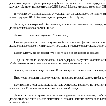
дырявым старым трубам прут в речку Белую, и вонь стоит на всю округу, а к
катушку! Да еще с приработком за ОДН! За что? Может, кто полы моет этим О
В отличие от муниципальных служащих, нам за секретность не платят, 
прокурору края Ю.П. Хохлову и даже президенту В.В. Путину!
Дальше, еще интересней. Оказывается, еще идут им, бедненьким, перегру
должностных окладов до ЧЕТЫРЕХ!
За что это? – опять недоумевает Мария Гладун.
Список различных доплат служивым без служебной формы дополняется 
должностных окладов и материальной помощью в размере одного должностного
Мария Гладун, разобравшись что к чему, уже без сожаления сообщает:
– Да, не так мало, своевременно, и без задержек, получают хорошие де
убийственные квитки по оплате за жилищно-коммунальные услуги.
А мы тут жалуемся, ищем правду. Никто и слушать нас не хочет из власти, н
Впору еще поставить на каждую дверь чиновника кодовый замок, чтобы не
Кабинетным счетоводам полмесяца надо считать все проценты по премиям 
начисляются. И только им, остальным везде голый оклад.
Да и то, в связи с кризисом в экономике урезают часы учителям, чтобы 
довольствие все выше и выше становится. С высоты, конечно, ничего и не вид
но не всех берут.