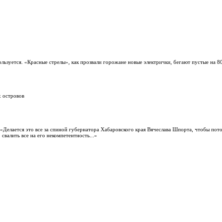
ьзуется. «Красные стрелы», как прозвали горожане новые электрички, бегают пустые на 
х островов
 «Делается это все за спиной губернатора Хабаровского края Вячеслава Шпорта, чтобы пото
валить все на его некомпетентность...»