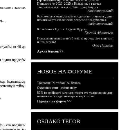
Официальные публикации Павла Петровича
Попельского 2023-2025 в Болгарии, в газетах
Тихоокеанская Звезда и Наш Город Амурск
описано в законах
павел попельский
Комсомольск официально продолжает отмечать День
памяти жертв сталинских репрессий: задумаемся...
там…
павел попельский
Кого боится Путин: Сергей Фургал
Евгений Афанасьев
Повышение платы в автобусах за проезд: кто виноват,
и что делать?
Олег Паньков
 службы от 60 до
Архив блогов >>
ы видим вроде бы
НОВОЕ НА ФОРУМЕ
огда бедненькому
Трилогия "Китобои" А. Вахова.
рственную тайну!
Охранник спит - смена идёт
80% российского медиаконтента это телевидение для
пациентов психдиспансера и наркологии.
?
Перейти на форум >>
ОБЛАКО ТЕГОВ
ку», что водяным
льнереченске, по