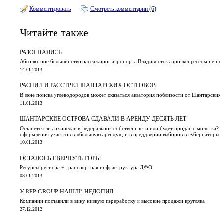
Комментировать
Смотреть комментарии (6)
Читайте также
РАЗОГНАЛИСЬ
Абсолютное большинство пассажиров аэропорта Владивосток аэроэкспрессом не пол
14.01.2013
РАСПИЛ И РАССТРЕЛ ШАНТАРСКИХ ОСТРОВОВ
В зоне поиска углеводородов может оказаться акватория поблизости от Шантарски
11.01.2013
ШАНТАРСКИЕ ОСТРОВА СДАВАЛИ В АРЕНДУ ДЕСЯТЬ ЛЕТ
Останется ли архипелаг в федеральной собственности или будет продан с молотка?
оформления участков в «большую аренду», и в преддверии выборов в губернаторы, с
10.01.2013
ОСТАЛОСЬ СВЕРНУТЬ ГОРЫ
Ресурсы региона + транспортная инфраструктура ДФО
08.01.2013
У RFP GROUP НАШЛИ НЕДОПИЛ
Компании поставили в вину низкую переработку и высокие продажи кругляка
27.12.2012