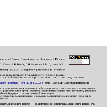
 писателей России). Главный редактор: Харитонова И.Ю. Адрес
Ю. Жданов, Е.Н. Голубь, С.Н. Бурындин, Б.М. Сухинин, О.В.
надзор) 16.06.2011 г. Территория распространения: Российская
й фонд архива составляют публикации газет и журналов, изданные
к частной собственности редакции не относятся, согласно ст.ст. 1275, 1276, 1306
щите информации» (ФЗ-149 от 27.07.06 г.)
архив «Дебри-ДВ», хранящий информацию,
ь и достоинство граждан и организаций, либо ущемляющих права и законные интересы граждан,
ов, распространенных другим средством массовой информации (а также сообщения, переданные
сийской Федерации о средствах массовой информации».
из содержания распространенной информации, распространитель не является надлежащим
ериалов».
редителя и главного редактор», - из апелляционного определения Хабаровского краевого суда