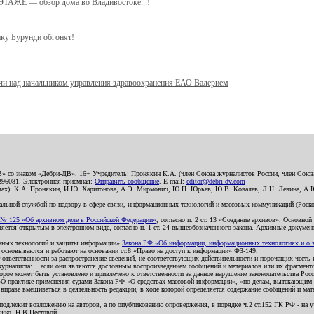
 ЭТАЖЕ — обзор дома во Владивостоке...!
ику Бурунди обгонят!
учи над начальником управления здравоохранения ЕАО Валерием
В» со знаком «Дебри-ДВ». 16+ Учредитель: Пронякин К.А. (член Союза журналистов России, член Союза
2296081. Электронная приемная:
Отправить сообщение
. E-mail:
editor@debri-dv.com
алах): К.А. Пронякин, И.Ю. Харитонова, А.Э. Мирмович, Ю.Н. Юрьев, Ю.В. Ковалев, Л.Н. Левина, А.
льной службой по надзору в сфере связи, информационных технологий и массовых коммуникаций (Роском
№ 125 «Об архивном деле в Российской Федерации»
, согласно п. 2 ст. 13 «Создание архивов». Основно
ется открытым в электронном виде, согласно п. 1 ст. 24 вышеобозначенного закона. Архивные документы 
ионных технологий и защиты информации»
Закона РФ «Об информации, информационных технологиях и о за
я основываются и работают на основании ст.8 «Право на доступ к информации» ФЗ-149.
 ответственности за распространение сведений, не соответствующих действительности и порочащих чест
урналиста: ...если они являются дословным воспроизведением сообщений и материалов или их фрагмент
орое может быть установлено и привлечено к ответственности за данное нарушение законодательства Рос
«О практике применения судами Закона РФ «О средствах массовой информации», «по делам, вытекающим 
вправе вмешиваться в деятельность редакции, в ходе которой определяется содержание сообщений и мат
одлежит возложению на авторов, а по опубликованию опровержения, в порядке ч.2 ст.152 ГК РФ - на уч
ожко, Н.В.Пестовой.