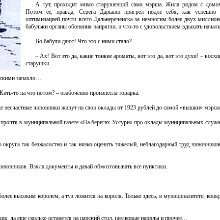
А тут, проходит мимо старушенций сама мэрша. Жила рядом с домом
Потом ее, правда, Серега Дарькин пригрел подле себя, как успешно
оптимизацией почти всего Дальнереченска за немногим более двух миллион
бабульки органы обоняния напрягли, и что-то с удовольствием вдыхать нача
Во бабули дают! Что это с ними стало?
– Ах! Вот это да, какие тонкие ароматы, вот это да, вот это духи! – восх
старушки.
узскими запахло…
ить-то на что потом? – озабоченно произнесла товарка.
же несчастные чиновники живут на свои оклады от 1923 рублей до самой «вышки» мэрск
а прочтя в муниципальной газете «На берегах Уссури» про оклады муниципальных служа
 округа так безжалостно и так низко оценить тяжелый, неблагодарный труд чиновников
чиновников. Взяла документы и давай обмозговывать все пунктики.
более высоким королем, а туз ложится на короля. Только здесь, в муниципалитете, конк
щик, да еще сколько останется на царский стол, шелковые наряды и прочее…