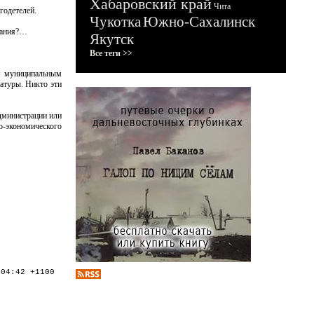
Хабаровский край
Чита
годетелей.
Чукотка
Южно-Сахалинск
ржания?…
Якутск
Все теги >>
ия муниципальным
атуры. Никто эти
администрации или
о-экономического
:04:42 +1100