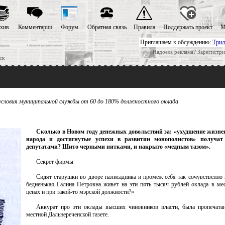
хив
Комментарии
Форум
Обратная связь
Правила
Поддержать проект
М
Приглашаем к обсуждению:
Трил
Надоела реклама? Зарегистри
ск
условия муниципальной службы от 60 до 180% должностного оклада
Сколько в Новом году денежных довольствий за: «ухудшение жизне
народа и достигнутые успехи в развитии монополистов» получа
депутатами? Шито черными нитками, и накрыто «медным тазом».
Секрет фирмы
Сидят старушки во дворе палисадника и промеж себя так сочувственно 
бедненькая Галина Петровна живет на эти пять тысяч рублей оклада в мес
ценах и при такой-то мэрской должности?»
Аккурат про эти оклады высших чиновников власти, была пропечата
местной Дальнереченской газете.