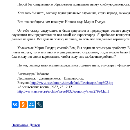
Порой без специального образования принимают на эту хлебную должность, т
Хотелось бы знать, господа муниципальные служащие, слуги народа, за ка
Вот что сообщила нам накануне Нового года Мария Гладун.
От себя скажу следующее: я была депутатом в предыдущем созыве депут
служащим нам предоставляли вот такой же «кроссворд». Я требовала конкрет
данные не давал. Все делали ссылку на тайну, то есть, что эти данные кормящих
Уважаемая Мария Гладун, спасибо Вам, Вы подняли серьезную проблему. Ес
главы округа, того или иного муниципального служивого, тогда можно было 
благополучия своих кормильцев, чтобы получать заоблачные добавки?
Но нет, господа налогоплательщики, много хотите знать, это секрет «фирм
Александра Набокова
Лесозаводск – Дальнереченск – Владивосток.
Рисунок
http://www.russdom.ru/sites/default/files/images/img302.jpg
«Арсеньевские вести», №52, 25.12.12
http://www.arsvest.ru/archive/issue1032/economy/view27994.html
.
Экономика, Деньги