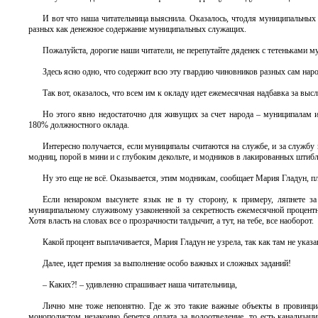
И вот что наша читательница выяснила. Оказалось, чтодля муниципальных с
разных как денежное содержание муниципальных служащих.
Пожалуйста, дорогие наши читатели, не перепутайте дяденек с тетеньками му
Здесь ясно одно, что содержит всю эту гвардию чиновников разных сам наро
Так вот, оказалось, что всем им к окладу идет ежемесячная надбавка за выс
Но этого явно недостаточно для живущих за счет народа – муниципалам 
180% должностного оклада.
Интересно получается, если муниципалы считаются на службе, и за службу
модниц, порой в мини и с глубоким декольте, и модников в лакированных штибл
Ну это еще не всё. Оказывается, этим модникам, сообщает Мария Гладун, пла
Если ненароком высунете язык не в ту сторону, к примеру, ляпнете за 
муниципальному служивому узаконенной за секретность ежемесячной процентн
Хотя власть на словах все о прозрачности талдычит, а тут, на тебе, все наоборот.
Какой процент выплачивается, Мария Гладун не узрела, так как там не указа
Далее, идет премия за выполнение особо важных и сложных заданий!
– Каких?! – удивленно спрашивает наша читательница,
Лично мне тоже непонятно. Где ж это такие важные объекты в провинц
монополистом незаконно берется оплата за водоотведение, то есть канализа