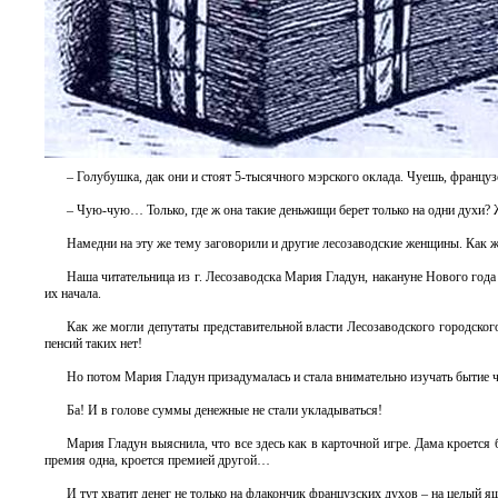
– Голубушка, дак они и стоят 5-тысячного мэрского оклада. Чуешь, франц
– Чую-чую… Только, где ж она такие деньжищи берет только на одни духи? Ж
Намедни на эту же тему заговорили и другие лесозаводские женщины. Как 
Наша читательница из г. Лесозаводска Мария Гладун, накануне Нового год
их начала.
Как же могли депутаты представительной власти Лесозаводского городского
пенсий таких нет!
Но потом Мария Гладун призадумалась и стала внимательно изучать бытие 
Ба! И в голове суммы денежные не стали укладываться!
Мария Гладун выяснила, что все здесь как в карточной игре. Дама кроется 
премия одна, кроется премией другой…
И тут хватит денег не только на флакончик французских духов – на целый я