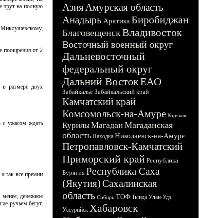
Азия
Амурская область
е прут на полную
Биробиджан
Анадырь
Арктика
. Миклушевскому,
Владивосток
Благовещенск
Восточный военный округ
е поощрения от 2
Дальневосточный
федеральный округ
Дальний Восток
ЕАО
 в размере двух
Забайкалье
Забайкальский край
Камчатский край
Комсомольск-на-Амуре
Корякия
о с ужасом ждать
Магадан
Магаданская
Курилы
область
Николаевск-на-Амуре
Находка
Петропавловск-Камчатский
Приморский край
Республика
Республика Саха
Бурятия
и так все премии
(Якутия)
Сахалинская
область
 менее, денежное
ТОФ
Тында
Улан-Удэ
Сибирь
гие ручьем бегут,
Хабаровск
Уссурийск