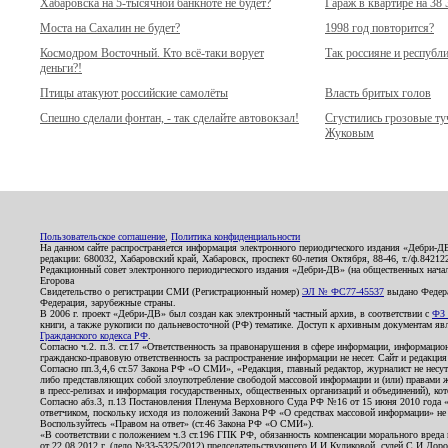
Хабаровска на 5-тысячной банкноте не будет?
Гараж в квартире на 38
Моста на Сахалин не будет?
1998 год повторится?
Космодром Восточный. Кто всё-таки ворует
Так россияне и республ
деньги?!
Птицы атакуют российские самолёты
Власть бритых голов
Спешно сделали фонтан, - так сделайте автовокзал!
Сгустились грозовые т
Жуковым
Пользовательское соглашение
,
Политика конфиденциальности
На данном сайте распространяется информация электронного периодического издания «Дебри-Д
редакции: 680032, Хабаровский край, Хабаровск, проспект 60-летия Октября, 88-46, т./ф.8421
Редакционный совет электронного периодического издания «Дебри-ДВ» (на общественных нач
Егорова
Свидетельство о регистрации СМИ (Регистрационный номер)
ЭЛ № ФС77-45537
выдано Федера
Федерация, зарубежные страны.
В 2006 г. проект «Дебри-ДВ» был создан как электронный частный архив, в соответствии с
ФЗ 
книги, а также рукописи по дальневосточной (РФ) тематике. Доступ к архивным документам явля
Гражданского кодекса РФ
.
Согласно ч.2. п.3. ст.17 «Ответственность за правонарушения в сфере информации, информац
гражданско-правовую ответственность за распространение информации не несет. Сайт и редакци
Согласно пп.3,4,6 ст.57 Закона РФ «О СМИ», «Редакция, главный редактор, журналист не несут
либо представляющих собой злоупотребление свободой массовой информации и (или) правами ж
в пресс-релизах и информация государственных, общественных организаций и объединений), кот
Согласно абз.3, п.13 Постановления Пленума Верховного Суда РФ №16 от 15 июня 2010 года 
ответчиком, поскольку исходя из положений Закона РФ «О средствах массовой информации» не 
Воспользуйтесь «Правом на ответ» (ст.46 Закона РФ «О СМИ»).
«В соответствии с положением ч.3 ст.196 ГПК РФ, обязанность компенсации морального вреда п
от 22.08.2012 г. (дело №33-5325/2012) председательствующего И.И.Куликовой, судей С.И.Дор