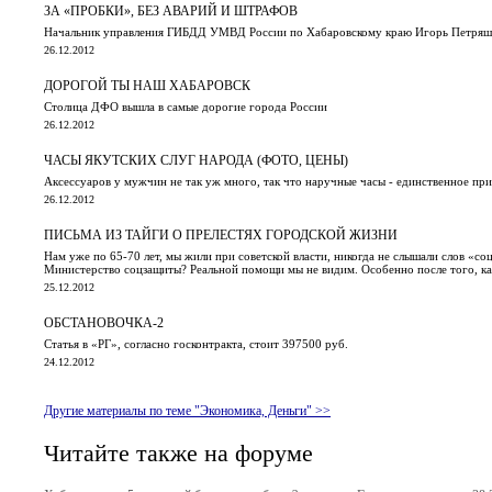
ЗА «ПРОБКИ», БЕЗ АВАРИЙ И ШТРАФОВ
Начальник управления ГИБДД УМВД России по Хабаровскому краю Игорь Петряш
26.12.2012
ДОРОГОЙ ТЫ НАШ ХАБАРОВСК
Столица ДФО вышла в самые дорогие города России
26.12.2012
ЧАСЫ ЯКУТСКИХ СЛУГ НАРОДА (ФОТО, ЦЕНЫ)
Аксессуаров у мужчин не так уж много, так что наручные часы - единственное пр
26.12.2012
ПИСЬМА ИЗ ТАЙГИ О ПРЕЛЕСТЯХ ГОРОДСКОЙ ЖИЗНИ
Нам уже по 65-70 лет, мы жили при советской власти, никогда не слышали слов «с
Министерство соцзащиты? Реальной помощи мы не видим. Особенно после того, ка
25.12.2012
ОБСТАНОВОЧКА-2
Статья в «РГ», согласно госконтракта, стоит 397500 руб.
24.12.2012
Другие материалы по теме "Экономика, Деньги" >>
Читайте также на форуме