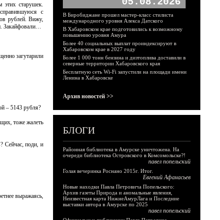
05.08.2026
 этих старушек.
 справившуюся с
В Биробиджане прошел мастер-класс стилиста
ов рублей. Вижу,
международного уровня Алекса Датского
ли. Закайфовали…
В Хабаровском крае подготовились к возможному
повышению уровня Амура
Более 40 социальных выплат проиндексируют в
Хабаровском крае в 2027 году
ищенно загутарили
Более 1 000 тонн бензина и дизтоплива доставили в
северные территории Хабаровского края
Бесплатную сеть Wi-Fi запустили на площади имени
Ленина в Хабаровске
Архив новостей >>
ой – 5143 рубля?
щих, тоже жалеть
БЛОГИ
? Сейчас, поди, и
Районная библиотека в Амурске уничтожена. На
очереди библиотека Островского в Комсомольске?!
павел попельский
Голая вечеринка Роснано 2015г. Итог.
Евгений Афанасьев
Новые находки Павла Петровича Попельского:
Архив газеты Природа и аномальные явления,
ретнее выражаясь,
Неизвестная карта НижнеАмурЛага и Последние
выставки автора в Амурске по 2025
павел попельский