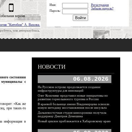
Имя:
Регистрация
Забыли пароль?
Пароль:
обильная версия
огия "Китобои" А. Вахова.
руйтесь, или авторизуйтесь.
НОВОСТИ
нного состояния
06.08.2026
т муниципалы с
На Русском острове продолжается создание
инфраструктуры для инноваций
Олег Кожемяко представил новые инициативы по
развитию горнолыжного туризма в России
говорят: «Как же
В краевой больнице имени Владимирцева освоили
новую методику восстановления после инсульта
яц, при таких-то
Дальневосточная студия кинохроники получила
поддержку Дмитрия Демешина
на информация в
Новый циклон приближается к Хабаровскому краю