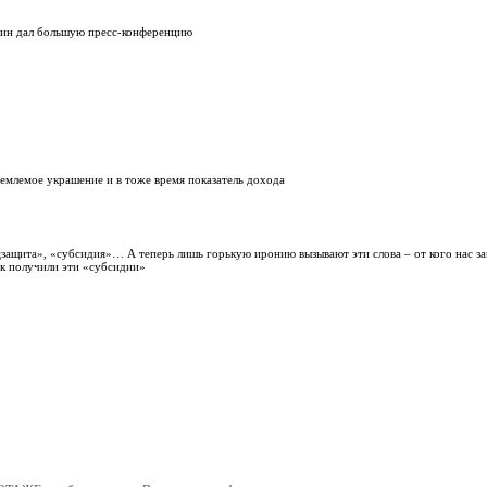
ин дал большую пресс-конференцию
иемлемое украшение и в тоже время показатель дохода
оцзащита», «субсидия»… А теперь лишь горькую иронию вызывают эти слова – от кого нас з
к получили эти «субсидии»