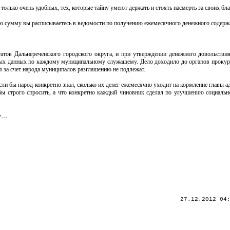
олько очень удобных, тех, которые тайну умеют держать и стоять насмерть за своих бла
кую сумму вы расписываетесь в ведомости по получению ежемесячного денежного соде
атов Дальнереченского городского округа, и при утверждении денежного довольств
ных данных по каждому муниципальному служащему. Дело доходило до органов прокур
ся за счет народа муниципалов разглашению не подлежат.
ли бы народ конкретно знал, сколько их денег ежемесячно уходит на кормление главы 
бы строго спросить, а что конкретно каждый чиновник сделал по улучшению социальн
ы»…
27.12.2012 04