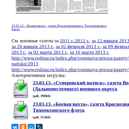
23.03.13. «Боевая вахта», газета Краснознаменного Тихоокеанского
флота
См. военные газеты за
2011 г.
,
2012 г.
,
за 12 января 2013
за 26 января 2013 г.
,
за 02 февраля 2013 г.
,
за 09 феврал
2013 г.
,
за 02 марта 2013 г.
,
за 16 марта 2013 г.
http://www.redstar.ru/index.php/voennaya-pressa/gazety
natiskq/2013
http://www.redstar.ru/index.php/voennaya-pressa/gazet
Альтернативная загрузка:
23.03.13. «Суворовский натиск», газета В
(Дальневосточного) военного округа
(pdf, 390Кб)
23.03.13. «Боевая вахта», газета Красноз
Тихоокеанского флота
(pdf, 312Кб)