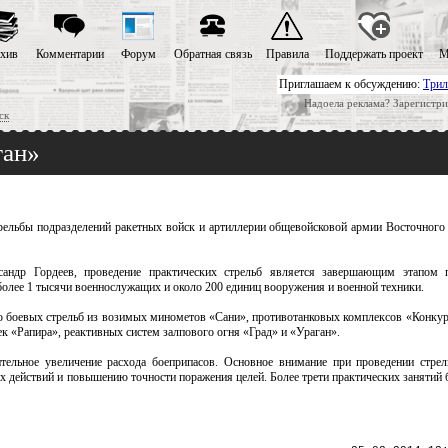
хив
Комментарии
Форум
Обратная связь
Правила
Поддержать проект
М
Приглашаем к обсуждению:
Трил
Надоела реклама? Зарегистри
ск
ган»
рельбы подразделений ракетных войск и артиллерии общевойсковой армии Восточного 
сандр Гордеев, проведение практических стрельб является завершающим этапом 
 более 1 тысячи военнослужащих и около 200 единиц вооружения и военной техники.
ию боевых стрельб из возимых минометов «Сани», противотанковых комплексов «Конку
 «Рапира», реактивных систем залпового огня «Град» и «Ураган».
тельное увеличение расхода боеприпасов. Основное внимание при проведении стрел
х действий и повышению точности поражения целей. Более трети практических занятий 