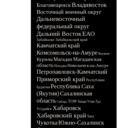
Владивосток
Благовещенск
Восточный военный округ
Дальневосточный
федеральный округ
Дальний Восток
ЕАО
Забайкалье
Забайкальский край
Камчатский край
Комсомольск-на-Амуре
Корякия
Магадан
Магаданская
Курилы
область
Николаевск-на-Амуре
Находка
Петропавловск-Камчатский
Приморский край
Республика
Республика Саха
Бурятия
(Якутия)
Сахалинская
область
ТОФ
Тында
Улан-Удэ
Сибирь
Хабаровск
Уссурийск
Хабаровский край
Чита
Чукотка
Южно-Сахалинск