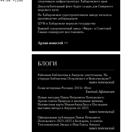
:44:08 +1100
спортивную инфраструктуру Хабаровского края
Дноуглубительный флот будет создан для Северного
морского пути
На Хабаровском судостроительном заводе началось
производство дебаркадеров
ЦУМ в Хабаровске вернули государству
Бывший судоремонтный завод «Якорь» в Советской
Гавани планируют восстановить
Архив новостей >>
БЛОГИ
Районная библиотека в Амурске уничтожена. На
очереди библиотека Островского в Комсомольске?!
павел попельский
Голая вечеринка Роснано 2015г. Итог.
Евгений Афанасьев
Новые находки Павла Петровича Попельского:
Архив газеты Природа и аномальные явления,
Неизвестная карта НижнеАмурЛага и Последние
выставки автора в Амурске по 2025
павел попельский
Официальные публикации Павла Петровича
Попельского 2023-2025 в Болгарии, в газетах
Тихоокеанская Звезда и Наш Город Амурск
павел попельский