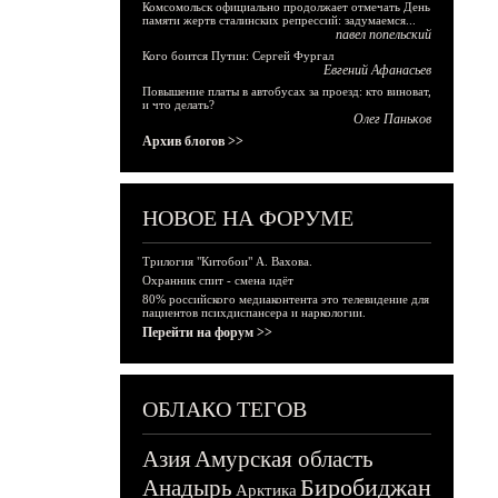
Комсомольск официально продолжает отмечать День
памяти жертв сталинских репрессий: задумаемся...
павел попельский
Кого боится Путин: Сергей Фургал
Евгений Афанасьев
Повышение платы в автобусах за проезд: кто виноват,
и что делать?
Олег Паньков
Архив блогов >>
НОВОЕ НА ФОРУМЕ
Трилогия "Китобои" А. Вахова.
Охранник спит - смена идёт
80% российского медиаконтента это телевидение для
пациентов психдиспансера и наркологии.
Перейти на форум >>
ОБЛАКО ТЕГОВ
Азия
Амурская область
Биробиджан
Анадырь
Арктика