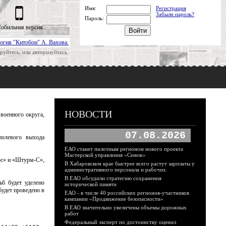
Имя:
Регистрация
Забыли пароль?
Пароль:
обильная версия
огия "Китобои" А. Вахова.
руйтесь, или авторизуйтесь.
НОВОСТИ
военного округа,
07.08.2026
полевого выхода
ЕАО станет пилотным регионом нового проекта
Мастерской управления «Сенеж»
рс» и «Штурм-С»,
В Хабаровском крае быстрее всего растут зарплаты у
административного персонала и рабочих
В ЕАО обсудили стратегию сохранения
ьб будет уделено
исторической памяти
будет проведено в
ЕАО - в числе 40 российских регионов-участников
кампании «Продвижение безопасности»
В ЕАО значительно увеличены объемы дорожных
работ
Федеральный эксперт по достоинству оценил