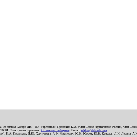
В» со знаком «Дебри-ДВ». 16+ Учредитель: Пронякин К.А. (член Союза журналистов России, член Союза
2296081. Электронная приемная:
Отправить сообщение
. E-mail:
editor@debri-dv.com
алах): К.А. Пронякин, И.Ю. Харитонова, А.Э. Мирмович, Ю.Н. Юрьев, Ю.В. Ковалев, Л.Н. Левина, А.