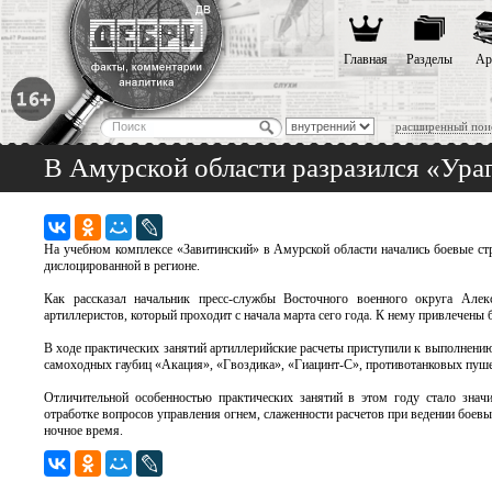
Главная
Разделы
Ар
расширенный пои
В Амурской области разразился «Ура
На учебном комплексе «Завитинский» в Амурской области начались боевые ст
дислоцированной в регионе.
Как рассказал начальник пресс-службы Восточного военного округа Алек
артиллеристов, который проходит с начала марта сего года. К нему привлечены
В ходе практических занятий артиллерийские расчеты приступили к выполнен
самоходных гаубиц «Акация», «Гвоздика», «Гиацинт-С», противотанковых пушек
Отличительной особенностью практических занятий в этом году стало значи
отработке вопросов управления огнем, слаженности расчетов при ведении боевы
ночное время.