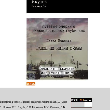
Якутск
Все теги >>
 писателей России). Главный редактор: Харитонова И.Ю. Адрес
Ю. Жданов, Е.Н. Голубь, С.Н. Бурындин, Б.М. Сухинин, О.В.