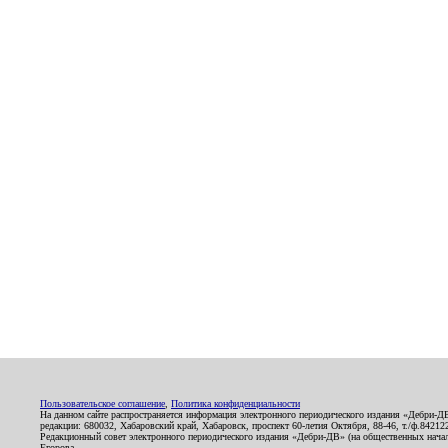
Пользовательское соглашение
,
Политика конфиденциальности
На данном сайте распространяется информация электронного периодического издания «Дебри-Д
редакции: 680032, Хабаровский край, Хабаровск, проспект 60-летия Октября, 88-46, т./ф.8421
Редакционный совет электронного периодического издания «Дебри-ДВ» (на общественных нач
Егорова