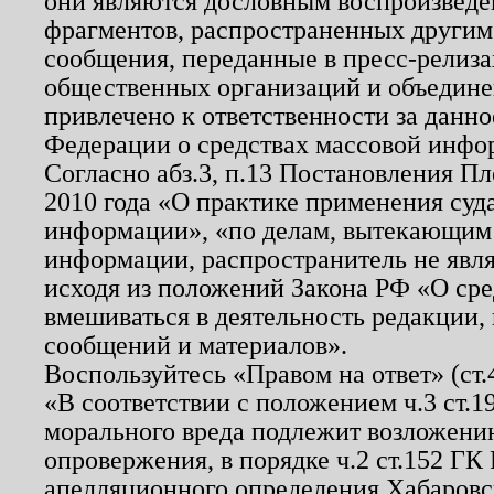
они являются дословным воспроизведе
фрагментов, распространенных другим
сообщения, переданные в пресс-релиза
общественных организаций и объединен
привлечено к ответственности за данн
Федерации о средствах массовой инфо
Согласно абз.3, п.13 Постановления П
2010 года «О практике применения суд
информации», «по делам, вытекающим
информации, распространитель не явл
исходя из положений Закона РФ «О ср
вмешиваться в деятельность редакции, 
сообщений и материалов».
Воспользуйтесь «Правом на ответ» (ст
«В соответствии с положением ч.3 ст.
морального вреда подлежит возложению
опровержения, в порядке ч.2 ст.152 ГК 
апелляционного определения Хабаровско