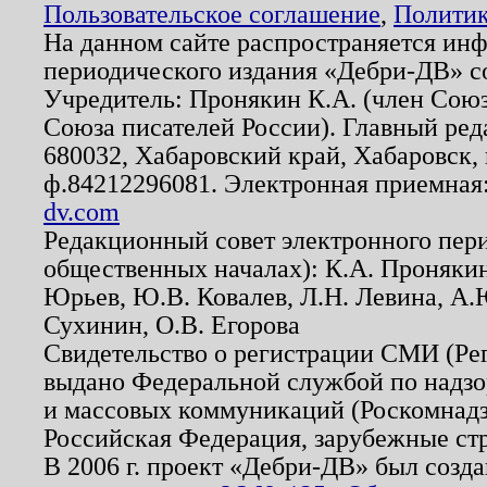
Пользовательское соглашение
,
Политик
На данном сайте распространяется ин
периодического издания «Дебри-ДВ» с
Учредитель: Пронякин К.А. (член Союз
Союза писателей России). Главный ред
680032, Хабаровский край, Хабаровск, п
ф.84212296081. Электронная приемная
dv.com
Редакционный совет электронного пер
общественных началах): К.А. Проняки
Юрьев, Ю.В. Ковалев, Л.Н. Левина, А.
Сухинин, О.В. Егорова
Свидетельство о регистрации СМИ (Р
выдано Федеральной службой по надзо
и массовых коммуникаций (Роскомнадзо
Российская Федерация, зарубежные ст
В 2006 г. проект «Дебри-ДВ» был созда