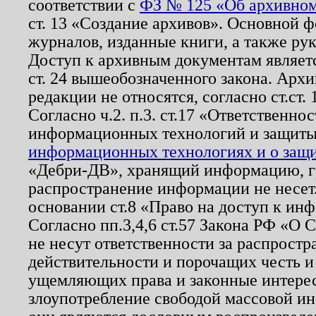
соответствии с
ФЗ № 125 «Об архивном
ст. 13 «Создание архивов». Основной ф
журналов, изданные книги, а также ру
Доступ к архивным документам являетс
ст. 24 вышеобозначенного закона. Арх
редакции не относятся, согласно ст.ст. 
Согласно ч.2. п.3. ст.17 «Ответственн
информационных технологий и защит
информационных технологиях и о защит
«Дебри-ДВ», хранящий информацию, гр
распространение информации не несет.
основании ст.8 «Право на доступ к ин
Согласно пп.3,4,6 ст.57 Закона РФ «О
не несут ответственности за распрост
действительности и порочащих честь и
ущемляющих права и законные интере
злоупотребление свободой массовой ин