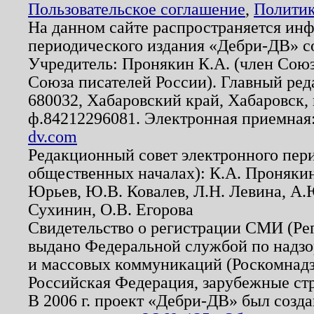
Пользовательское соглашение
,
Политик
На данном сайте распространяется ин
периодического издания «Дебри-ДВ» с
Учредитель: Пронякин К.А. (член Союз
Союза писателей России). Главный ред
680032, Хабаровский край, Хабаровск, п
ф.84212296081. Электронная приемная
dv.com
Редакционный совет электронного пер
общественных началах): К.А. Проняки
Юрьев, Ю.В. Ковалев, Л.Н. Левина, А.
Сухинин, О.В. Егорова
Свидетельство о регистрации СМИ (Р
выдано Федеральной службой по надзо
и массовых коммуникаций (Роскомнадзо
Российская Федерация, зарубежные ст
В 2006 г. проект «Дебри-ДВ» был созда