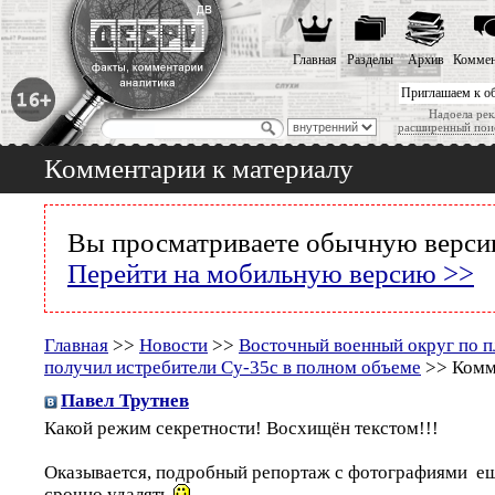
Главная
Разделы
Архив
Коммен
Приглашаем к о
Надоела рек
расширенный пои
Комментарии к материалу
Вы просматриваете обычную версию
Перейти на мобильную версию >>
Главная
>>
Новости
>>
Восточный военный округ по пл
получил истребители Су-35с в полном объеме
>> Комм
Павел Трутнев
Какой режим секретности! Восхищён текстом!!!
Оказывается, подробный репортаж с фотографиями ещ
срочно удалять