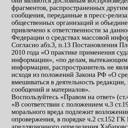
они являются дословным воспроизведе
фрагментов, распространенных другим
сообщения, переданные в пресс-релиза
общественных организаций и объединен
привлечено к ответственности за данн
Федерации о средствах массовой инфо
Согласно абз.3, п.13 Постановления П
2010 года «О практике применения суд
информации», «по делам, вытекающим
информации, распространитель не явл
исходя из положений Закона РФ «О ср
вмешиваться в деятельность редакции, 
сообщений и материалов».
Воспользуйтесь «Правом на ответ» (ст
«В соответствии с положением ч.3 ст.
морального вреда подлежит возложению
опровержения, в порядке ч.2 ст.152 ГК 
апелляционного определения Хабаровско