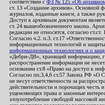
соответствии с
ФЗ № 125 «Об архивном
ст. 13 «Создание архивов». Основной ф
журналов, изданные книги, а также ру
Доступ к архивным документам являетс
ст. 24 вышеобозначенного закона. Арх
редакции не относятся, согласно ст.ст. 
Согласно ч.2. п.3. ст.17 «Ответственн
информационных технологий и защит
информационных технологиях и о защит
«Дебри-ДВ», хранящий информацию, гр
распространение информации не несет.
основании ст.8 «Право на доступ к ин
Согласно пп.3,4,6 ст.57 Закона РФ «О
не несут ответственности за распрост
действительности и порочащих честь и
ущемляющих права и законные интере
злоупотребление свободой массовой ин