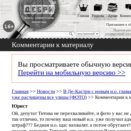
Главная
Разделы
Архив
Коммен
Приглашаем к о
Надоела рек
расширенный пои
Комментарии к материалу
Вы просматриваете обычную версию
Перейти на мобильную версию >>
Главная
>>
Новости
>>
В Де-Кастри с новым и.о. глав
уже расчищены все улицы (ФОТО)
>> Комментарии к 
Юрист
Ой, депутат Титова не перехваливайте, и фото у вас не
так отлично, то почему ваш новый и.о. уже получил а
штраф??? Бедная и.о. щас нахвалят, а потом обругают!
сказать депутату Титовой, что не поможет Ваше согла