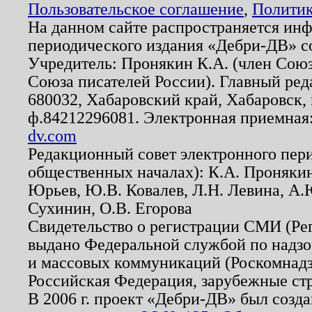
Пользовательское соглашение
,
Политик
На данном сайте распространяется ин
периодического издания «Дебри-ДВ» с
Учредитель: Пронякин К.А. (член Союз
Союза писателей России). Главный ред
680032, Хабаровский край, Хабаровск, п
ф.84212296081. Электронная приемная
dv.com
Редакционный совет электронного пер
общественных началах): К.А. Проняки
Юрьев, Ю.В. Ковалев, Л.Н. Левина, А.
Сухинин, О.В. Егорова
Свидетельство о регистрации СМИ (Р
выдано Федеральной службой по надзо
и массовых коммуникаций (Роскомнадзо
Российская Федерация, зарубежные ст
В 2006 г. проект «Дебри-ДВ» был созда