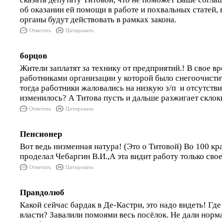
об оказании ей помощи в работе и похвальных статей,
органы будут действовать в рамках закона.
Ответить
Цитировать
борцов
Жители заплатят за технику от предприятий.! В свое вр
работниками организации у которой было снегоочисти
тогда работники жаловались на низкую з/п и отсутствие
изменилось? А Титова пусть и дальше разжигает склоки 
Ответить
Цитировать
Пенсионер
Вот ведь низменная натура! (Это о Титовой) Во 100 кр
проделал Чебаргин В.И.,А эта видит работу только сво
Ответить
Цитировать
Правдолюб
Какой сейчас бардак в Де-Кастри, это надо видеть! Гд
власти? Завалили помоями весь посёлок. Не дали нор