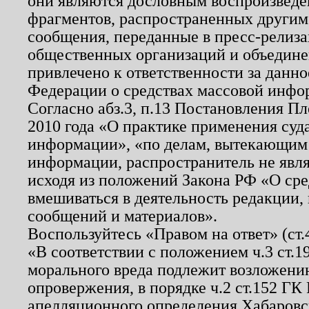
они являются дословным воспроизведе
фрагментов, распространенных другим
сообщения, переданные в пресс-релиза
общественных организаций и объединен
привлечено к ответственности за данн
Федерации о средствах массовой инфо
Согласно абз.3, п.13 Постановления П
2010 года «О практике применения суд
информации», «по делам, вытекающим
информации, распространитель не явл
исходя из положений Закона РФ «О ср
вмешиваться в деятельность редакции, 
сообщений и материалов».
Воспользуйтесь «Правом на ответ» (ст
«В соответствии с положением ч.3 ст.
морального вреда подлежит возложению
опровержения, в порядке ч.2 ст.152 ГК 
апелляционного определения Хабаровско