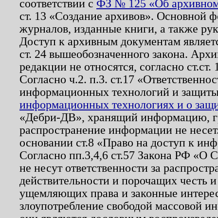
соответствии с
ФЗ № 125 «Об архивном
ст. 13 «Создание архивов». Основной ф
журналов, изданные книги, а также ру
Доступ к архивным документам являетс
ст. 24 вышеобозначенного закона. Арх
редакции не относятся, согласно ст.ст. 
Согласно ч.2. п.3. ст.17 «Ответственн
информационных технологий и защит
информационных технологиях и о защит
«Дебри-ДВ», хранящий информацию, гр
распространение информации не несет.
основании ст.8 «Право на доступ к ин
Согласно пп.3,4,6 ст.57 Закона РФ «О
не несут ответственности за распрост
действительности и порочащих честь и
ущемляющих права и законные интере
злоупотребление свободой массовой ин