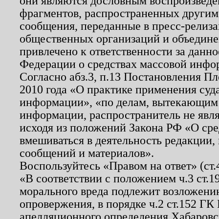
они являются дословным воспроизведе
фрагментов, распространенных другим
сообщения, переданные в пресс-релиза
общественных организаций и объединен
привлечено к ответственности за данн
Федерации о средствах массовой инфо
Согласно абз.3, п.13 Постановления П
2010 года «О практике применения суд
информации», «по делам, вытекающим
информации, распространитель не явл
исходя из положений Закона РФ «О ср
вмешиваться в деятельность редакции, 
сообщений и материалов».
Воспользуйтесь «Правом на ответ» (ст
«В соответствии с положением ч.3 ст.
морального вреда подлежит возложению
опровержения, в порядке ч.2 ст.152 ГК 
апелляционного определения Хабаровско