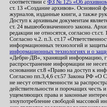
соответствии с
ФЗ № 125 «Об архивном
ст. 13 «Создание архивов». Основной ф
журналов, изданные книги, а также ру
Доступ к архивным документам являетс
ст. 24 вышеобозначенного закона. Арх
редакции не относятся, согласно ст.ст. 
Согласно ч.2. п.3. ст.17 «Ответственн
информационных технологий и защит
информационных технологиях и о защит
«Дебри-ДВ», хранящий информацию, гр
распространение информации не несет.
основании ст.8 «Право на доступ к ин
Согласно пп.3,4,6 ст.57 Закона РФ «О
не несут ответственности за распрост
действительности и порочащих честь и
ущемляющих права и законные интере
злоупотребление свободой массовой ин