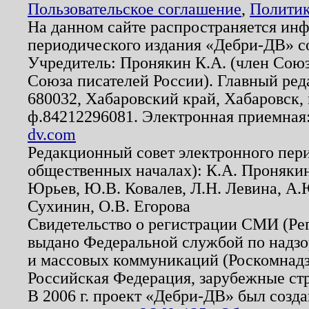
Пользовательское соглашение
,
Политик
На данном сайте распространяется ин
периодического издания «Дебри-ДВ» с
Учредитель: Пронякин К.А. (член Союз
Союза писателей России). Главный ред
680032, Хабаровский край, Хабаровск, п
ф.84212296081. Электронная приемная
dv.com
Редакционный совет электронного пер
общественных началах): К.А. Проняки
Юрьев, Ю.В. Ковалев, Л.Н. Левина, А.
Сухинин, О.В. Егорова
Свидетельство о регистрации СМИ (Р
выдано Федеральной службой по надзо
и массовых коммуникаций (Роскомнадзо
Российская Федерация, зарубежные ст
В 2006 г. проект «Дебри-ДВ» был созда