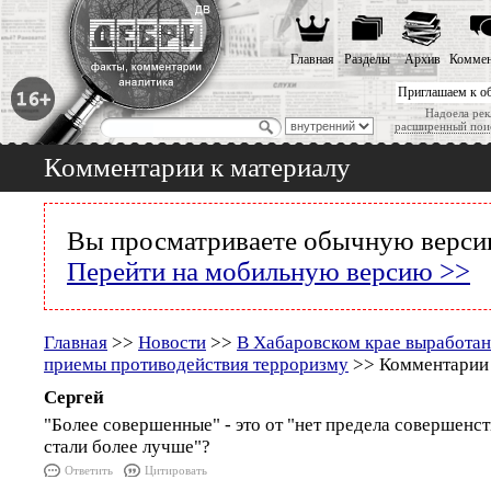
Главная
Разделы
Архив
Коммен
Приглашаем к о
Надоела рек
расширенный пои
Комментарии к материалу
Вы просматриваете обычную версию
Перейти на мобильную версию >>
Главная
>>
Новости
>>
В Хабаровском крае выработа
приемы противодействия терроризму
>> Комментарии 
Сергей
"Более совершенные" - это от "нет предела совершенст
стали более лучше"?
Ответить
Цитировать