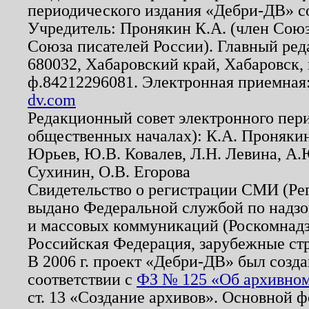
периодического издания «Дебри-ДВ» с
Учредитель: Пронякин К.А. (член Союз
Союза писателей России). Главный ред
680032, Хабаровский край, Хабаровск, п
ф.84212296081. Электронная приемная
dv.com
Редакционный совет электронного пер
общественных началах): К.А. Проняки
Юрьев, Ю.В. Ковалев, Л.Н. Левина, А.
Сухинин, О.В. Егорова
Свидетельство о регистрации СМИ (Р
выдано Федеральной службой по надзо
и массовых коммуникаций (Роскомнадзо
Российская Федерация, зарубежные ст
В 2006 г. проект «Дебри-ДВ» был созда
соответствии с
ФЗ № 125 «Об архивном
ст. 13 «Создание архивов». Основной ф