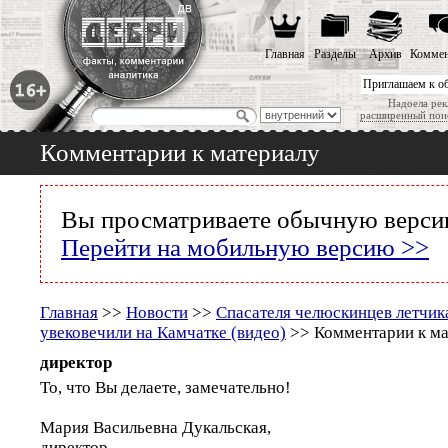
Главная
Разделы
Архив
Коммен
Приглашаем к о
Надоела рек
расширенный пои
Комментарии к материалу
Вы просматриваете обычную версию
Перейти на мобильную версию >>
Главная
>>
Новости
>>
Спасателя челюскинцев летчик
увековечили на Камчатке (видео)
>> Комментарии к ма
директор
То, что Вы делаете, замечательно!
Мария Васильевна Дукальская,
директор