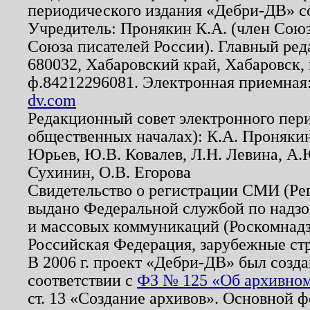
периодического издания «Дебри-ДВ» с
Учредитель: Пронякин К.А. (член Союз
Союза писателей России). Главный ред
680032, Хабаровский край, Хабаровск, п
ф.84212296081. Электронная приемная
dv.com
Редакционный совет электронного пер
общественных началах): К.А. Проняки
Юрьев, Ю.В. Ковалев, Л.Н. Левина, А.
Сухинин, О.В. Егорова
Свидетельство о регистрации СМИ (Р
выдано Федеральной службой по надзо
и массовых коммуникаций (Роскомнадзо
Российская Федерация, зарубежные ст
В 2006 г. проект «Дебри-ДВ» был созда
соответствии с
ФЗ № 125 «Об архивном
ст. 13 «Создание архивов». Основной ф