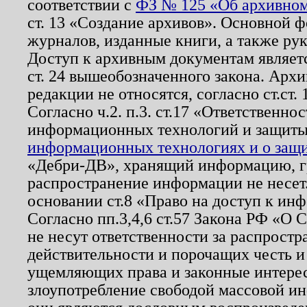
соответствии с
ФЗ № 125 «Об архивном
ст. 13 «Создание архивов». Основной ф
журналов, изданные книги, а также ру
Доступ к архивным документам являетс
ст. 24 вышеобозначенного закона. Арх
редакции не относятся, согласно ст.ст. 
Согласно ч.2. п.3. ст.17 «Ответственн
информационных технологий и защит
информационных технологиях и о защит
«Дебри-ДВ», хранящий информацию, гр
распространение информации не несет.
основании ст.8 «Право на доступ к ин
Согласно пп.3,4,6 ст.57 Закона РФ «О
не несут ответственности за распрост
действительности и порочащих честь и
ущемляющих права и законные интере
злоупотребление свободой массовой ин