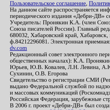
Пользовательское соглашение
,
Политик
На данном сайте распространяется ин
периодического издания «Дебри-ДВ» с
Учредитель: Пронякин К.А. (член Союз
Союза писателей России). Главный ред
680032, Хабаровский край, Хабаровск, п
ф.84212296081. Электронная приемная
dv.com
Редакционный совет электронного пер
общественных началах): К.А. Проняки
Юрьев, Ю.В. Ковалев, Л.Н. Левина, А.
Сухинин, О.В. Егорова
Свидетельство о регистрации СМИ (Р
выдано Федеральной службой по надзо
и массовых коммуникаций (Роскомнадзо
Российская Федерация, зарубежные ст
В 2006 г. проект «Дебри-ДВ» был созда