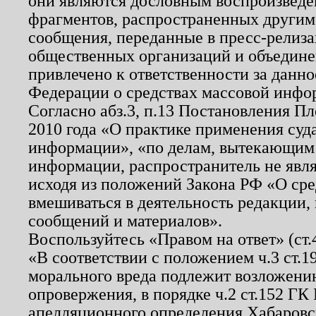
они являются дословным воспроизведе
фрагментов, распространенных другим
сообщения, переданные в пресс-релиза
общественных организаций и объединен
привлечено к ответственности за данн
Федерации о средствах массовой инфо
Согласно абз.3, п.13 Постановления П
2010 года «О практике применения суд
информации», «по делам, вытекающим
информации, распространитель не явл
исходя из положений Закона РФ «О ср
вмешиваться в деятельность редакции, 
сообщений и материалов».
Воспользуйтесь «Правом на ответ» (ст
«В соответствии с положением ч.3 ст.
морального вреда подлежит возложению
опровержения, в порядке ч.2 ст.152 ГК 
апелляционного определения Хабаровско