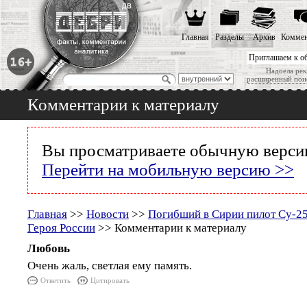
Главная
Разделы
Архив
Коммен
Приглашаем к о
Надоела рек
расширенный пои
Комментарии к материалу
Вы просматриваете обычную версию
Перейти на мобильную версию >>
Главная
>>
Новости
>>
Погибший в Сирии пилот Су-25
Героя России
>> Комментарии к материалу
Любовь
Очень жаль, светлая ему память.
Ответить
Цитировать