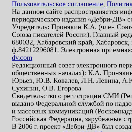
Пользовательское соглашение
,
Политик
На данном сайте распространяется ин
периодического издания «Дебри-ДВ» с
Учредитель: Пронякин К.А. (член Союз
Союза писателей России). Главный ред
680032, Хабаровский край, Хабаровск, п
ф.84212296081. Электронная приемная
dv.com
Редакционный совет электронного пер
общественных началах): К.А. Проняки
Юрьев, Ю.В. Ковалев, Л.Н. Левина, А.
Сухинин, О.В. Егорова
Свидетельство о регистрации СМИ (Р
выдано Федеральной службой по надзо
и массовых коммуникаций (Роскомнадзо
Российская Федерация, зарубежные ст
В 2006 г. проект «Дебри-ДВ» был созда