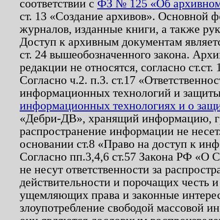
соответствии с
ФЗ № 125 «Об архивном
ст. 13 «Создание архивов». Основной ф
журналов, изданные книги, а также ру
Доступ к архивным документам являетс
ст. 24 вышеобозначенного закона. Арх
редакции не относятся, согласно ст.ст. 
Согласно ч.2. п.3. ст.17 «Ответственн
информационных технологий и защит
информационных технологиях и о защит
«Дебри-ДВ», хранящий информацию, гр
распространение информации не несет.
основании ст.8 «Право на доступ к ин
Согласно пп.3,4,6 ст.57 Закона РФ «О
не несут ответственности за распрост
действительности и порочащих честь и
ущемляющих права и законные интере
злоупотребление свободой массовой ин