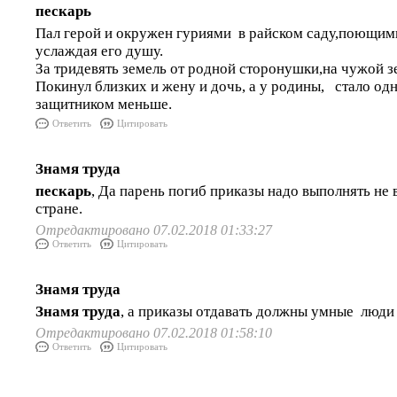
пескарь
Пал герой и окружен гуриями в райском саду,поющим
услаждая его душу.
За тридевять земель от родной сторонушки,на чужой з
Покинул близких и жену и дочь, а у родины, стало од
защитником меньше.
Ответить
Цитировать
Знамя труда
пескарь
, Да парень погиб приказы надо выполнять не в
стране.
Отредактировано 07.02.2018 01:33:27
Ответить
Цитировать
Знамя труда
Знамя труда
, а приказы отдавать должны умные люди
Отредактировано 07.02.2018 01:58:10
Ответить
Цитировать