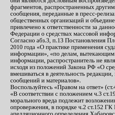
они являются дословным воспроизведе
фрагментов, распространенных другим
сообщения, переданные в пресс-релиза
общественных организаций и объединен
привлечено к ответственности за данн
Федерации о средствах массовой инфо
Согласно абз.3, п.13 Постановления П
2010 года «О практике применения суд
информации», «по делам, вытекающим
информации, распространитель не явл
исходя из положений Закона РФ «О ср
вмешиваться в деятельность редакции, 
сообщений и материалов».
Воспользуйтесь «Правом на ответ» (ст
«В соответствии с положением ч.3 ст.
морального вреда подлежит возложению
опровержения, в порядке ч.2 ст.152 ГК 
апелляционного определения Хабаровско