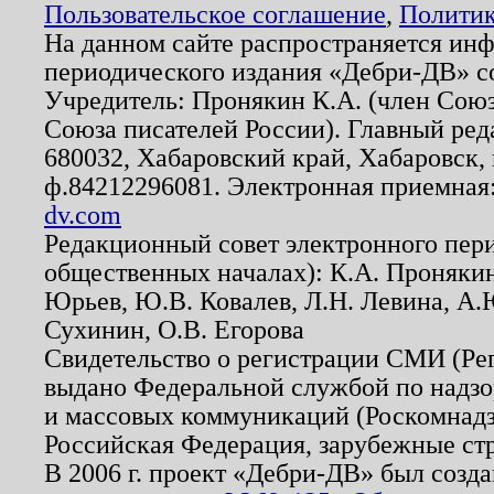
Пользовательское соглашение
,
Политик
На данном сайте распространяется ин
периодического издания «Дебри-ДВ» с
Учредитель: Пронякин К.А. (член Союз
Союза писателей России). Главный ред
680032, Хабаровский край, Хабаровск, п
ф.84212296081. Электронная приемная
dv.com
Редакционный совет электронного пер
общественных началах): К.А. Проняки
Юрьев, Ю.В. Ковалев, Л.Н. Левина, А.
Сухинин, О.В. Егорова
Свидетельство о регистрации СМИ (Р
выдано Федеральной службой по надзо
и массовых коммуникаций (Роскомнадзо
Российская Федерация, зарубежные ст
В 2006 г. проект «Дебри-ДВ» был созда