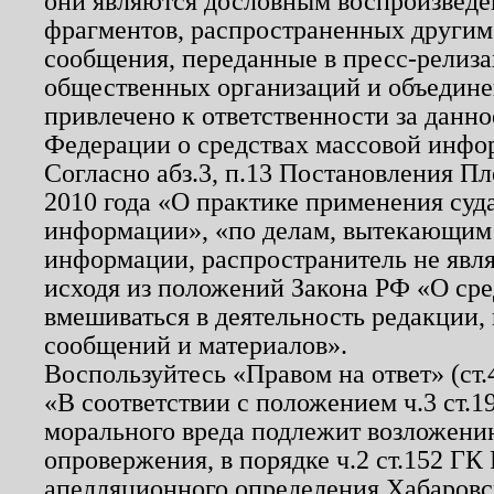
они являются дословным воспроизведе
фрагментов, распространенных другим
сообщения, переданные в пресс-релиза
общественных организаций и объединен
привлечено к ответственности за данн
Федерации о средствах массовой инфо
Согласно абз.3, п.13 Постановления П
2010 года «О практике применения суд
информации», «по делам, вытекающим
информации, распространитель не явл
исходя из положений Закона РФ «О ср
вмешиваться в деятельность редакции, 
сообщений и материалов».
Воспользуйтесь «Правом на ответ» (ст
«В соответствии с положением ч.3 ст.
морального вреда подлежит возложению
опровержения, в порядке ч.2 ст.152 ГК 
апелляционного определения Хабаровско