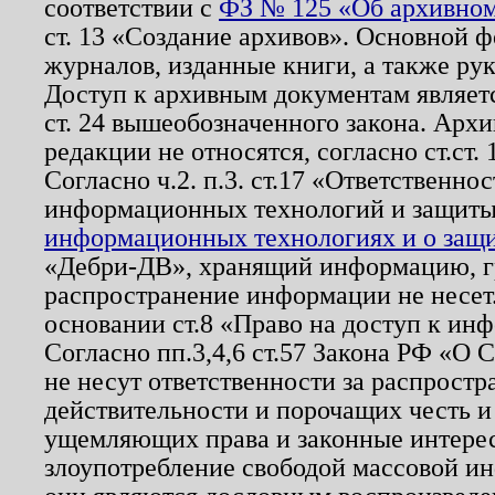
соответствии с
ФЗ № 125 «Об архивном
ст. 13 «Создание архивов». Основной ф
журналов, изданные книги, а также ру
Доступ к архивным документам являетс
ст. 24 вышеобозначенного закона. Арх
редакции не относятся, согласно ст.ст. 
Согласно ч.2. п.3. ст.17 «Ответственн
информационных технологий и защит
информационных технологиях и о защит
«Дебри-ДВ», хранящий информацию, гр
распространение информации не несет.
основании ст.8 «Право на доступ к ин
Согласно пп.3,4,6 ст.57 Закона РФ «О
не несут ответственности за распрост
действительности и порочащих честь и
ущемляющих права и законные интере
злоупотребление свободой массовой ин