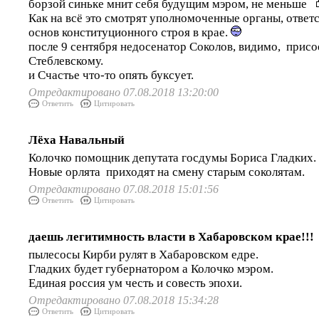
борзой синьке мнит себя будущим мэром, не меньше
Как на всё это смотрят уполномоченные органы, ответ
основ конституционного строя в крае.
после 9 сентября недосенатор Соколов, видимо, присо
Стеблевскому.
и Счастье что-то опять буксует.
Отредактировано 07.08.2018 13:20:00
Ответить
Цитировать
Лёха Навальный
Колочко помощник депутата госдумы Бориса Гладких. 
Новые орлята приходят на смену старым соколятам.
Отредактировано 07.08.2018 15:01:56
Ответить
Цитировать
даешь легитимность власти в Хабаровском крае!!!
пылесосы Кирби рулят в Хабаровском едре.
Гладких будет губернатором а Колочко мэром.
Единая россия ум честь и совесть эпохи.
Отредактировано 07.08.2018 15:34:28
Ответить
Цитировать