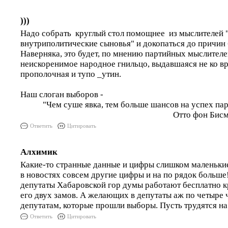
)))
Надо собрать круглый стол помощнее из мыслителей "
внутриполитические сыновья" и докопаться до причин 
Наверняка, это будет, по мнению партийных мыслител
неискоренимое народное гнильцо, выдавшаяся не ко в
прополочная и тупо _утин.
Наш слоган выборов -
"Чем суше явка, тем больше шансов на успех парт
Отто фон Бисмар
Ответить
Цитировать
Алхимик
Какие-то странные данные и цифры слишком маленькие
в новостях совсем другие цифры и на по рядок больше!
депутаты Хабаровской гор думы работают бесплатно к
его двух замов. А желающих в депутаты аж по четыре ч
депутатам, которые прошли выборы. Пусть трудятся на
Ответить
Цитировать