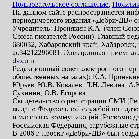
Пользовательское соглашение
,
Политик
На данном сайте распространяется ин
периодического издания «Дебри-ДВ» с
Учредитель: Пронякин К.А. (член Союз
Союза писателей России). Главный ред
680032, Хабаровский край, Хабаровск, п
ф.84212296081. Электронная приемная
dv.com
Редакционный совет электронного пер
общественных началах): К.А. Проняки
Юрьев, Ю.В. Ковалев, Л.Н. Левина, А.
Сухинин, О.В. Егорова
Свидетельство о регистрации СМИ (Р
выдано Федеральной службой по надзо
и массовых коммуникаций (Роскомнадзо
Российская Федерация, зарубежные ст
В 2006 г. проект «Дебри-ДВ» был созда