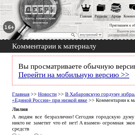
Главная
Разделы
Архив
Коммен
Приглашаем к о
Надоела рек
расширенный пои
Комментарии к материалу
Вы просматриваете обычную версию
Перейти на мобильную версию >>
Главная
>>
Новости
>>
В Хабаровскую гордуму избрал
«Единой России» при низкой явке
>> Комментарии к м
Лилия
А людям все безразлично! Сегодня городскую думу
никто не заметит что её нет! А взамен- огромная эк
средств