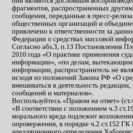
они являются дословным воспроизведе
фрагментов, распространенных другим
сообщения, переданные в пресс-релиза
общественных организаций и объединен
привлечено к ответственности за данн
Федерации о средствах массовой инфо
Согласно абз.3, п.13 Постановления П
2010 года «О практике применения суд
информации», «по делам, вытекающим
информации, распространитель не явл
исходя из положений Закона РФ «О ср
вмешиваться в деятельность редакции, 
сообщений и материалов».
Воспользуйтесь «Правом на ответ» (ст
«В соответствии с положением ч.3 ст.
морального вреда подлежит возложению
опровержения, в порядке ч.2 ст.152 ГК 
апелляционного определения Хабаровско