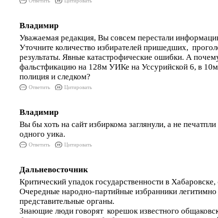
Ответить
Цитировать
Владимир
Уважаемая редакция, Вы совсем перестали информаци
Уточните количество избирателей пришедших, проголо
результаты. Явные катастрофические ошибки. А почем
фальстфикацию на 128м УИКе на Уссурийской 6, в 10м 
полиция и следком?
Ответить
Цитировать
Владимир
Вы бы хоть на сайт избиркома заглянули, а не печатпл
одного уика.
Ответить
Цитировать
Дальневосточник
Критический упадок государственности в Хабаровске, 
Очередные народно-партийные избранники легитимно
представительные органы.
Знающие люди говорят корешок известного общаковск