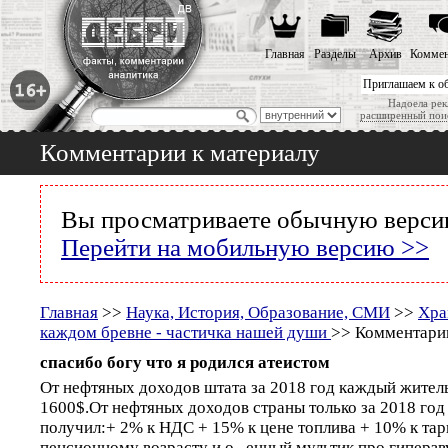
Главная
Разделы
Архив
Коммен
Приглашаем к о
Надоела рек
расширенный пои
Комментарии к материалу
Вы просматриваете обычную версию
Перейти на мобильную версию >>
Главная
>>
Наука, История, Образование, СМИ
>>
Хра
каждом бревне - частичка нашей души
>> Комментарии
спасибо богу что я родился атеистом
От нефтяных доходов штата за 2018 год каждый жител
1600$.От нефтяных доходов страны только за 2018 го
получил:+ 2% к НДС + 15% к цене топлива + 10% к та
пенсионному возрасту и о...енный мультик про гиперз