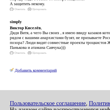
А защитить некому.
Ответить
Цитировать
simply
Виктор Киселёв
,
Дядя Витя, а чего Вы своих , я имею ввиду казаков кот
рядом с вашими анархистами бузят, не призываете Ро
позора? Люди видят совместные проекты троцкистов Ж
Панькова и атамана Савчука)))
Ответить
Цитировать
Добавить комментарий
Пользовательское соглашение
,
Политик
На данном сайте распространяется ин