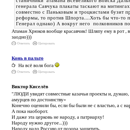
станичники атамана Всевеликого Войска Даль
генерала Савчука плакаты таскают на митингах
совместно с Паньковым и троцкистами бузит п
реформы, то против Шпорта....Хоть бы что-то 
Генерал однако) А вокруг него полковников п
Атаман Хрюков вообще красавчик! Шляпу ему в рот , 
заодно)))
Ответить
Цитировать
Конь в пальто
На всё воля бога
Ответить
Цитировать
Виктор Киселёв
"ЛЮДИ увидят совместные казачьи проекты и, думаю, 
амурцев по достоинству»
Конечно оценили бы, если бы были не с властью, а с н
А пока наоборот.
И даже эта церковь не народу, а патриарху!
Народу нужно другое...)))
Народу надо Россию от позора защитить.