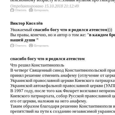
Отредактировано 15.10.2018 21:12:49
Ответить
Цитировать
Виктор Киселёв
Уважаемый
спасибо богу что я родился атеистом
)))
Вы правы, конечно, но и автор о том же: "
в каждом бр
нашей души "
Ответить
Цитировать
спасибо богу что я родился атеистом
Что решил Константинополь
В четверг Священный синод Константинопольской пра
принял решение отменить анафему (отлучение от церк
Украинской православной церкви Киевского патриарха
Украинской автокефальной православной церкви (УАП
В 1997 году, после того как Филарет возглавил неприз
Киевского патриархата, собор Русской православной ц
его от церкви, наложив на него анафему.
Таким образом благодаря решению Константинополя и
препятствий на пути к созданию независимой украинс