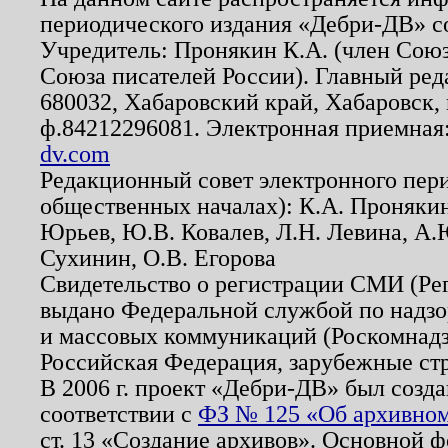
периодического издания «Дебри-ДВ» с
Учредитель: Пронякин К.А. (член Союз
Союза писателей России). Главный ред
680032, Хабаровский край, Хабаровск, п
ф.84212296081. Электронная приемная
dv.com
Редакционный совет электронного пер
общественных началах): К.А. Проняки
Юрьев, Ю.В. Ковалев, Л.Н. Левина, А.
Сухинин, О.В. Егорова
Свидетельство о регистрации СМИ (Р
выдано Федеральной службой по надзо
и массовых коммуникаций (Роскомнадзо
Российская Федерация, зарубежные ст
В 2006 г. проект «Дебри-ДВ» был созда
соответствии с
ФЗ № 125 «Об архивном
ст. 13 «Создание архивов». Основной ф