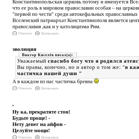
Константинопольская церковь потому и именуется Все
что ее роль в мировом православии особая – на церко
"первой по чести" среди автокефальных православных 
Вселенский патриархат Константинополя является цен
православия ,как и у католицизма Рим.
Ответить
Цитировать
эволюция
Виктор Киселёв
Уважаемый
спасибо богу что я родился атеи
Вы правы, конечно, но и автор о том же: "
в ка
частичка нашей души "
А в каждом из нас частичка бревна
Ответить
Цитировать
,
Ну ка, прекратите стон!
Будьте проще! -
Нету денег на айфон -
Целуйте мощи!
Ответить
Цитировать