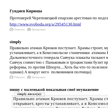
Гундяев Кирюша
Протоиерей Череповецкой епархии арестован по подоз
http://www.svoboda.org/a/29545130.html
Ответить
Цитировать
simply
Правильно атаман Крюков поступает. Храмы строит, му
устанавливает, а в Комсомольске станичники атамана 
Дальневосточного генерала Савчука плакаты таскают н
Савчук совместно с Паньковым и троцкистами бузит п
реформы, то против Шпорта....Хоть бы что-то полезное
однако) А вокруг него полковников полчища)
Ответить
Цитировать
пишу с маленькой показывая своё неуважение
simply
Правильно атаман Крюков поступает. Храмы ст
открывает, кресты устанавливает, а в Комсомо