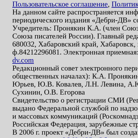
Пользовательское соглашение
,
Политик
На данном сайте распространяется ин
периодического издания «Дебри-ДВ» с
Учредитель: Пронякин К.А. (член Союз
Союза писателей России). Главный ред
680032, Хабаровский край, Хабаровск, п
ф.84212296081. Электронная приемная
dv.com
Редакционный совет электронного пер
общественных началах): К.А. Проняки
Юрьев, Ю.В. Ковалев, Л.Н. Левина, А.
Сухинин, О.В. Егорова
Свидетельство о регистрации СМИ (Р
выдано Федеральной службой по надзо
и массовых коммуникаций (Роскомнадзо
Российская Федерация, зарубежные ст
В 2006 г. проект «Дебри-ДВ» был созда