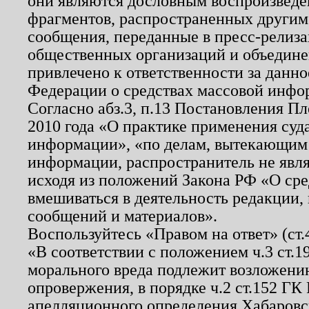
они являются дословным воспроизведе
фрагментов, распространенных другим
сообщения, переданные в пресс-релиза
общественных организаций и объединен
привлечено к ответственности за данн
Федерации о средствах массовой инфо
Согласно абз.3, п.13 Постановления П
2010 года «О практике применения суд
информации», «по делам, вытекающим
информации, распространитель не явл
исходя из положений Закона РФ «О ср
вмешиваться в деятельность редакции, 
сообщений и материалов».
Воспользуйтесь «Правом на ответ» (ст
«В соответствии с положением ч.3 ст.
морального вреда подлежит возложению
опровержения, в порядке ч.2 ст.152 ГК 
апелляционного определения Хабаровско