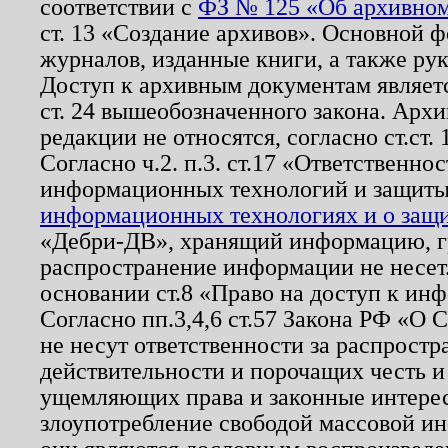
соответствии с
ФЗ № 125 «Об архивном
ст. 13 «Создание архивов». Основной ф
журналов, изданные книги, а также ру
Доступ к архивным документам являетс
ст. 24 вышеобозначенного закона. Арх
редакции не относятся, согласно ст.ст. 
Согласно ч.2. п.3. ст.17 «Ответственн
информационных технологий и защит
информационных технологиях и о защит
«Дебри-ДВ», хранящий информацию, гр
распространение информации не несет.
основании ст.8 «Право на доступ к ин
Согласно пп.3,4,6 ст.57 Закона РФ «О
не несут ответственности за распрост
действительности и порочащих честь и
ущемляющих права и законные интере
злоупотребление свободой массовой ин