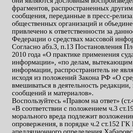
они являются дословным воспроизведе
фрагментов, распространенных другим
сообщения, переданные в пресс-релиза
общественных организаций и объединен
привлечено к ответственности за данн
Федерации о средствах массовой инфо
Согласно абз.3, п.13 Постановления П
2010 года «О практике применения суд
информации», «по делам, вытекающим
информации, распространитель не явл
исходя из положений Закона РФ «О ср
вмешиваться в деятельность редакции, 
сообщений и материалов».
Воспользуйтесь «Правом на ответ» (ст
«В соответствии с положением ч.3 ст.
морального вреда подлежит возложению
опровержения, в порядке ч.2 ст.152 ГК 
апелляционного определения Хабаровско