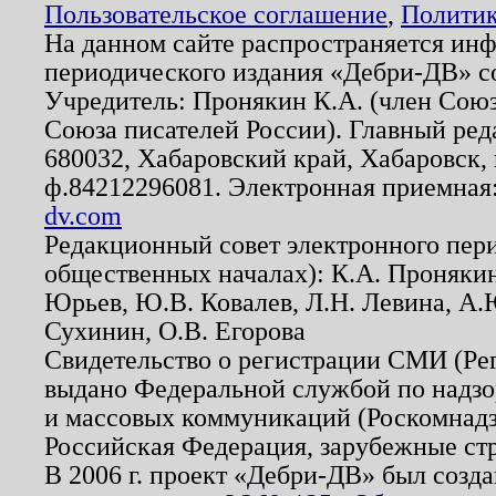
Пользовательское соглашение
,
Политик
На данном сайте распространяется ин
периодического издания «Дебри-ДВ» с
Учредитель: Пронякин К.А. (член Союз
Союза писателей России). Главный ред
680032, Хабаровский край, Хабаровск, п
ф.84212296081. Электронная приемная
dv.com
Редакционный совет электронного пер
общественных началах): К.А. Проняки
Юрьев, Ю.В. Ковалев, Л.Н. Левина, А.
Сухинин, О.В. Егорова
Свидетельство о регистрации СМИ (Р
выдано Федеральной службой по надзо
и массовых коммуникаций (Роскомнадзо
Российская Федерация, зарубежные ст
В 2006 г. проект «Дебри-ДВ» был созда