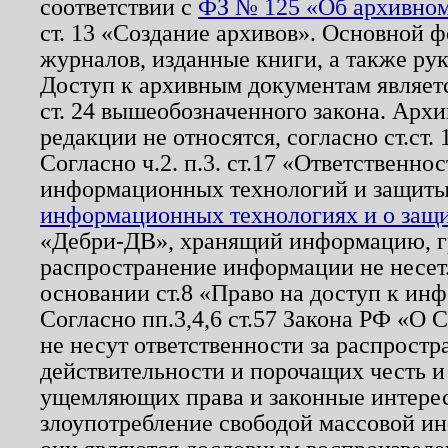
соответствии с
ФЗ № 125 «Об архивном
ст. 13 «Создание архивов». Основной ф
журналов, изданные книги, а также ру
Доступ к архивным документам являетс
ст. 24 вышеобозначенного закона. Арх
редакции не относятся, согласно ст.ст. 
Согласно ч.2. п.3. ст.17 «Ответственн
информационных технологий и защит
информационных технологиях и о защит
«Дебри-ДВ», хранящий информацию, гр
распространение информации не несет.
основании ст.8 «Право на доступ к ин
Согласно пп.3,4,6 ст.57 Закона РФ «О
не несут ответственности за распрост
действительности и порочащих честь и
ущемляющих права и законные интере
злоупотребление свободой массовой ин