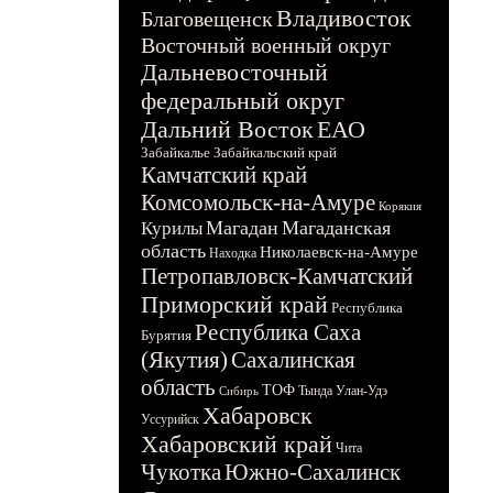
Владивосток
Благовещенск
Восточный военный округ
Дальневосточный
федеральный округ
Дальний Восток
ЕАО
Забайкалье
Забайкальский край
Камчатский край
Комсомольск-на-Амуре
Корякия
Магадан
Магаданская
Курилы
область
Николаевск-на-Амуре
Находка
Петропавловск-Камчатский
Приморский край
Республика
Республика Саха
Бурятия
(Якутия)
Сахалинская
область
ТОФ
Тында
Улан-Удэ
Сибирь
Хабаровск
Уссурийск
Хабаровский край
Чита
Чукотка
Южно-Сахалинск