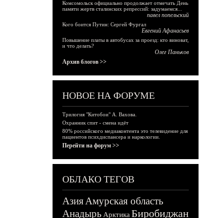
Комсомольск официально продолжает отмечать День
памяти жертв сталинских репрессий: задумаемся...
павел попельский
Кого боится Путин: Сергей Фургал
Евгений Афанасьев
Повышение платы в автобусах за проезд: кто виноват,
и что делать?
Олег Паньков
Архив блогов >>
НОВОЕ НА ФОРУМЕ
Трилогия "Китобои" А. Вахова.
Охранник спит - смена идёт
80% российского медиаконтента это телевидение для
пациентов психдиспансера и наркологии.
Перейти на форум >>
ОБЛАКО ТЕГОВ
Азия
Амурская область
Биробиджан
Анадырь
Арктика