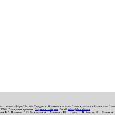
В» со знаком «Дебри-ДВ». 16+ Учредитель: Пронякин К.А. (член Союза журналистов России, член Союза
2296081. Электронная приемная:
Отправить сообщение
. E-mail:
editor@debri-dv.com
алах): К.А. Пронякин, И.Ю. Харитонова, А.Э. Мирмович, Ю.Н. Юрьев, Ю.В. Ковалев, Л.Н. Левина, А.