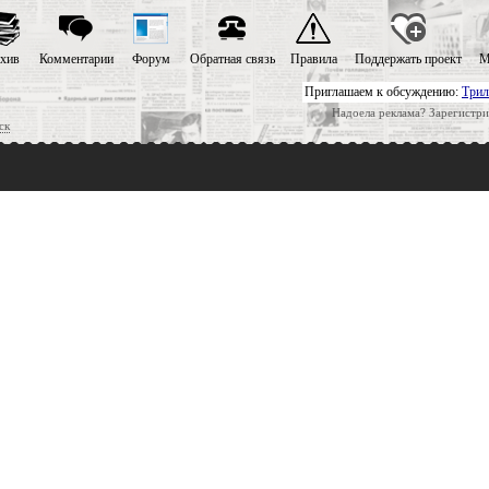
хив
Комментарии
Форум
Обратная связь
Правила
Поддержать проект
М
Приглашаем к обсуждению:
Трил
Надоела реклама? Зарегистри
ск