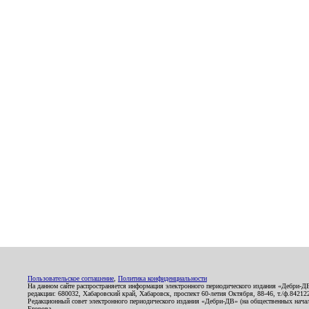
Пользовательское соглашение
,
Политика конфиденциальности
На данном сайте распространяется информация электронного периодического издания «Дебри-Д
редакции: 680032, Хабаровский край, Хабаровск, проспект 60-летия Октября, 88-46, т./ф.8421
Редакционный совет электронного периодического издания «Дебри-ДВ» (на общественных нач
Егорова