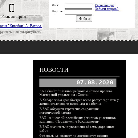
Имя:
Регистрация
Забыли пароль?
Пароль:
обильная версия
огия "Китобои" А. Вахова.
руйтесь, или авторизуйтесь.
НОВОСТИ
07.08.2026
ЕАО станет пилотным регионом нового проекта
Мастерской управления «Сенеж»
В Хабаровском крае быстрее всего растут зарплаты у
административного персонала и рабочих
В ЕАО обсудили стратегию сохранения
исторической памяти
ЕАО - в числе 40 российских регионов-участников
кампании «Продвижение безопасности»
В ЕАО значительно увеличены объемы дорожных
работ
Федеральный эксперт по достоинству оценил