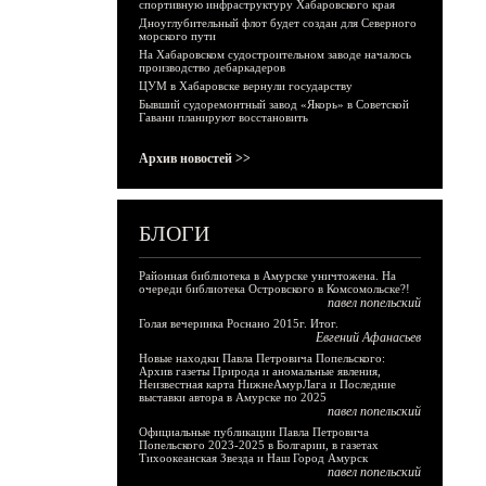
спортивную инфраструктуру Хабаровского края
Дноуглубительный флот будет создан для Северного
морского пути
На Хабаровском судостроительном заводе началось
производство дебаркадеров
ЦУМ в Хабаровске вернули государству
Бывший судоремонтный завод «Якорь» в Советской
Гавани планируют восстановить
Архив новостей >>
БЛОГИ
Районная библиотека в Амурске уничтожена. На
очереди библиотека Островского в Комсомольске?!
павел попельский
Голая вечеринка Роснано 2015г. Итог.
Евгений Афанасьев
Новые находки Павла Петровича Попельского:
Архив газеты Природа и аномальные явления,
Неизвестная карта НижнеАмурЛага и Последние
выставки автора в Амурске по 2025
павел попельский
Официальные публикации Павла Петровича
Попельского 2023-2025 в Болгарии, в газетах
Тихоокеанская Звезда и Наш Город Амурск
павел попельский