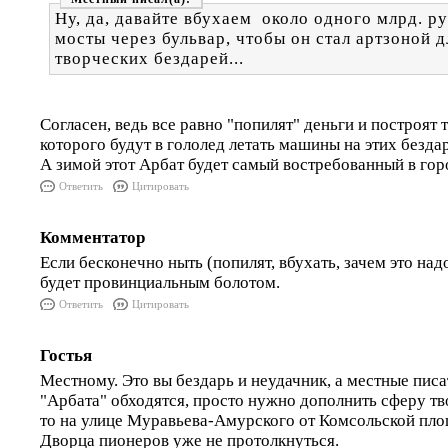
Ну, да, давайте вбухаем около одного млрд. р
мосты через бульвар, чтобы он стал артзоной 
творческих бездарей...
Согласен, ведь все равно "попилят" деньги и построят т
которого будут в гололед летать машины на этих безда
А зимой этот Арбат будет самый востребованный в го
Ответить
Цитировать
Комментатор
Если бесконечно ныть (попилят, вбухать, зачем это надо
будет провинциальным болотом.
Ответить
Цитировать
Гостья
Местному. Это вы бездарь и неудачник, а местные писа
"Арбата" обходятся, просто нужно дополнить сферу тв
то на улице Муравьева-Амурского от Комсольской пл
Дворца пионеров уже не протолкнуться.