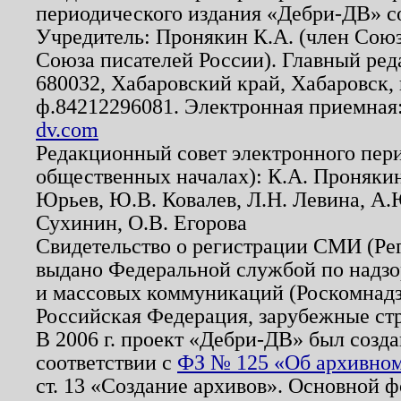
периодического издания «Дебри-ДВ» с
Учредитель: Пронякин К.А. (член Союз
Союза писателей России). Главный ред
680032, Хабаровский край, Хабаровск, п
ф.84212296081. Электронная приемная
dv.com
Редакционный совет электронного пер
общественных началах): К.А. Проняки
Юрьев, Ю.В. Ковалев, Л.Н. Левина, А.
Сухинин, О.В. Егорова
Свидетельство о регистрации СМИ (Р
выдано Федеральной службой по надзо
и массовых коммуникаций (Роскомнадзо
Российская Федерация, зарубежные ст
В 2006 г. проект «Дебри-ДВ» был созда
соответствии с
ФЗ № 125 «Об архивном
ст. 13 «Создание архивов». Основной ф