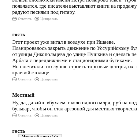
появляется, где писатели выставляют книги на продажу
радуют песнями под гитару.
Ответить
Цитировать
гость
Этот проект уже витал в воздухе при Ишаеве.
Планировалось закрыть движение по Уссурийскому бул
от улицы Дикопольцева до улице Пушкина и сделать п
Арбата с передвижными и стационарными бутиками.
Но посчитали что лучше строить торговые центры, их т
краевой столице.
Ответить
Цитировать
Местный
Ну, да, давайте вбухаем около одного млрд. руб на по
бульвар, чтобы он стал артзоной для местных творчески
Ответить
Цитировать
гость
Местный