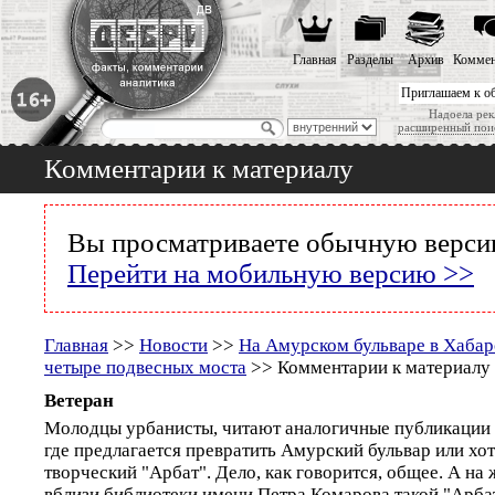
Главная
Разделы
Архив
Коммен
Приглашаем к о
Надоела рек
расширенный пои
Комментарии к материалу
Вы просматриваете обычную версию
Перейти на мобильную версию >>
Главная
>>
Новости
>>
На Амурском бульваре в Хабар
четыре подвесных моста
>> Комментарии к материалу
Ветеран
Молодцы урбанисты, читают аналогичные публикации 
где предлагается превратить Амурский бульвар или хот
творческий "Арбат". Дело, как говорится, общее. А на
вблизи библиотеки имени Петра Комарова такой "Арба