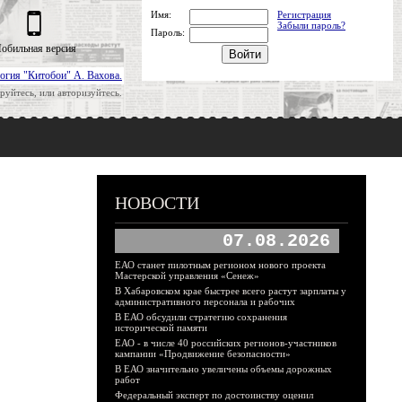
Имя:
Регистрация
Забыли пароль?
Пароль:
обильная версия
огия "Китобои" А. Вахова.
руйтесь, или авторизуйтесь.
НОВОСТИ
07.08.2026
ЕАО станет пилотным регионом нового проекта
Мастерской управления «Сенеж»
В Хабаровском крае быстрее всего растут зарплаты у
административного персонала и рабочих
В ЕАО обсудили стратегию сохранения
исторической памяти
ЕАО - в числе 40 российских регионов-участников
кампании «Продвижение безопасности»
В ЕАО значительно увеличены объемы дорожных
работ
Федеральный эксперт по достоинству оценил