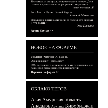
Комсомольск официально продолжает отмечать День
памяти жертв сталинских репрессий: задумаемся...
павел попельский
Кого боится Путин: Сергей Фургал
Евгений Афанасьев
Повышение платы в автобусах за проезд: кто виноват,
и что делать?
Олег Паньков
Архив блогов >>
НОВОЕ НА ФОРУМЕ
Трилогия "Китобои" А. Вахова.
Охранник спит - смена идёт
80% российского медиаконтента это телевидение для
пациентов психдиспансера и наркологии.
Перейти на форум >>
ОБЛАКО ТЕГОВ
Азия
Амурская область
Биробиджан
Анадырь
Арктика