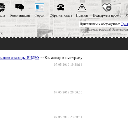
хив
Комментарии
Форум
Обратная связь
Правила
Поддержать проект
М
Приглашаем к обсуждению:
Трил
Надоела реклама? Зарегистри
ск
 замашки и расходы. ВИДЕО
>> Комментарии к материалу
07.05.2019 19:38:14
07.05.2019 20:50:55
07.05.2019 23:50:34