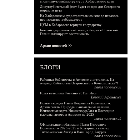
спортивную инфраструктуру Хабаровского края
Дноуглубительный флот будет создан для Северного
морского пути
На Хабаровском судостроительном заводе началось
производство дебаркадеров
ЦУМ в Хабаровске вернули государству
Бывший судоремонтный завод «Якорь» в Советской
Гавани планируют восстановить
Архив новостей >>
БЛОГИ
Районная библиотека в Амурске уничтожена. На
очереди библиотека Островского в Комсомольске?!
павел попельский
Голая вечеринка Роснано 2015г. Итог.
Евгений Афанасьев
Новые находки Павла Петровича Попельского:
Архив газеты Природа и аномальные явления,
Неизвестная карта НижнеАмурЛага и Последние
выставки автора в Амурске по 2025
павел попельский
Официальные публикации Павла Петровича
Попельского 2023-2025 в Болгарии, в газетах
Тихоокеанская Звезда и Наш Город Амурск
павел попельский