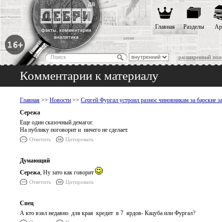
Главная
Разделы
Ар
расширенный пои
Комментарии к материалу
Главная
>>
Новости
>>
Сергей Фургал устроил разнос чиновникам за барские
Сережа
Еще один сказочный демагог.
На публику поговорит и ничего не сделает.
Ответить
Цитировать
Думающий
Сережа
, Ну зато как говорит
Ответить
Цитировать
Спец
А кто взял недавно для края кредит в 7 ярдов- Кацуба или Фургал?