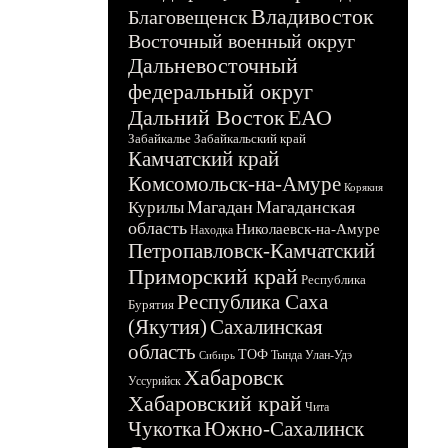
Владивосток
Благовещенск
Восточный военный округ
Дальневосточный
федеральный округ
Дальний Восток
ЕАО
Забайкалье
Забайкальский край
Камчатский край
Комсомольск-на-Амуре
Корякия
Магадан
Магаданская
Курилы
область
Николаевск-на-Амуре
Находка
Петропавловск-Камчатский
Приморский край
Республика
Республика Саха
Бурятия
(Якутия)
Сахалинская
область
ТОФ
Тында
Улан-Удэ
Сибирь
Хабаровск
Уссурийск
Хабаровский край
Чита
Чукотка
Южно-Сахалинск