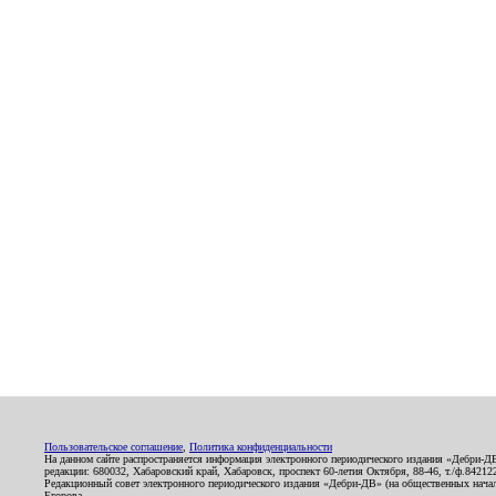
Пользовательское соглашение
,
Политика конфиденциальности
На данном сайте распространяется информация электронного периодического издания «Дебри-Д
редакции: 680032, Хабаровский край, Хабаровск, проспект 60-летия Октября, 88-46, т./ф.8421
Редакционный совет электронного периодического издания «Дебри-ДВ» (на общественных нач
Егорова