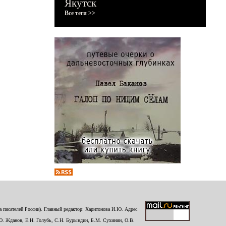
Якутск
Все теги >>
 писателей России). Главный редактор: Харитонова И.Ю. Адрес
Ю. Жданов, Е.Н. Голубь, С.Н. Бурындин, Б.М. Сухинин, О.В.