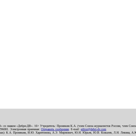
В» со знаком «Дебри-ДВ». 16+ Учредитель: Пронякин К.А. (член Союза журналистов России, член Союза
2296081. Электронная приемная:
Отправить сообщение
. E-mail:
editor@debri-dv.com
алах): К.А. Пронякин, И.Ю. Харитонова, А.Э. Мирмович, Ю.Н. Юрьев, Ю.В. Ковалев, Л.Н. Левина, А.