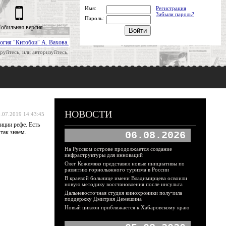
Имя:
Регистрация
Забыли пароль?
Пароль:
обильная версия
огия "Китобои" А. Вахова.
руйтесь, или авторизуйтесь.
НОВОСТИ
.07.2019 14:43:45
иции рефе. Есть
так знаем.
06.08.2026
На Русском острове продолжается создание
инфраструктуры для инноваций
Олег Кожемяко представил новые инициативы по
развитию горнолыжного туризма в России
В краевой больнице имени Владимирцева освоили
новую методику восстановления после инсульта
Дальневосточная студия кинохроники получила
поддержку Дмитрия Демешина
Новый циклон приближается к Хабаровскому краю