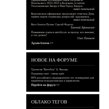
Официальные публикации Павла Петровича
Попельского 2023-2025 в Болгарии, в газетах
Тихоокеанская Звезда и Наш Город Амурск
павел попельский
Комсомольск официально продолжает отмечать День
памяти жертв сталинских репрессий: задумаемся...
павел попельский
Кого боится Путин: Сергей Фургал
Евгений Афанасьев
Повышение платы в автобусах за проезд: кто виноват,
и что делать?
Олег Паньков
Архив блогов >>
НОВОЕ НА ФОРУМЕ
Трилогия "Китобои" А. Вахова.
Охранник спит - смена идёт
80% российского медиаконтента это телевидение для
пациентов психдиспансера и наркологии.
Перейти на форум >>
ОБЛАКО ТЕГОВ