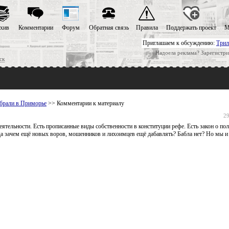
хив
Комментарии
Форум
Обратная связь
Правила
Поддержать проект
М
Приглашаем к обсуждению:
Трил
Надоела реклама? Зарегистри
ск
брали в Приморье
>> Комментарии к материалу
29
ятельности. Есть прописанные виды собственности в конституции рефе. Есть закон о пол
а зачем ещё новых воров, мошенников и лихоимцев ещё дабавлять? Бабла нет? Но мы и 