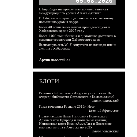
05.08.2026
В Биробиджане прошел мастер-класс стилиста
международного уровня Алекса Датского
В Хабаровском крае подготовились к возможному
повышению уровня Амура
Более 40 социальных выплат проиндексируют в
Хабаровском крае в 2027 году
Более 1 000 тонн бензина и дизтоплива доставили в
северные территории Хабаровского края
Бесплатную сеть Wi-Fi запустили на площади имени
Ленина в Хабаровске
Архив новостей >>
БЛОГИ
Районная библиотека в Амурске уничтожена. На
очереди библиотека Островского в Комсомольске?!
павел попельский
Голая вечеринка Роснано 2015г. Итог.
Евгений Афанасьев
Новые находки Павла Петровича Попельского:
Архив газеты Природа и аномальные явления,
Неизвестная карта НижнеАмурЛага и Последние
выставки автора в Амурске по 2025
павел попельский