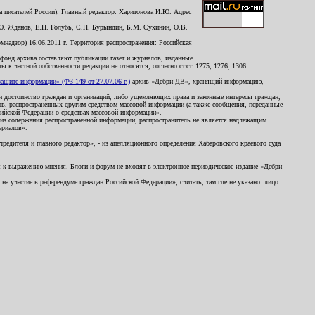
 писателей России). Главный редактор: Харитонова И.Ю. Адрес
Ю. Жданов, Е.Н. Голубь, С.Н. Бурындин, Б.М. Сухинин, О.В.
надзор) 16.06.2011 г. Территория распространения: Российская
й фонд архива составляют публикации газет и журналов, изданные
к частной собственности редакции не относятся, согласно ст.ст. 1275, 1276, 1306
щите информации» (ФЗ-149 от 27.07.06 г.)
архив «Дебри-ДВ», хранящий информацию,
ь и достоинство граждан и организаций, либо ущемляющих права и законные интересы граждан,
ов, распространенных другим средством массовой информации (а также сообщения, переданные
сийской Федерации о средствах массовой информации».
из содержания распространенной информации, распространитель не является надлежащим
ериалов».
редителя и главного редактор», - из апелляционного определения Хабаровского краевого суда
ны к выражению мнения. Блоги и форум не входят в электронное периодическое издание «Дебри-
а участие в референдуме граждан Российской Федерации»; считать, там где не указано: лицо