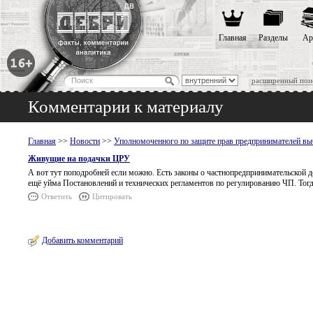
Главная
Разделы
Ар
расширенный пои
Комментарии к материалу
Главная
>>
Новости
>>
Уполномоченного по защите прав предпринимателей вы
Живущие на подачки ЦРУ
А вот тут поподробней если можно. Есть законы о частнопредпринимательской де
ещё уйма Постановлений и технических регламентов по регулированию ЧП. Тогд
Ответить
Цитировать
Добавить комментарий