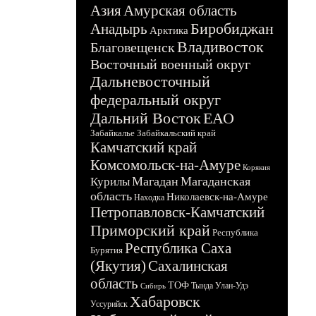
Азия
Амурская область
Биробиджан
Анадырь
Арктика
Владивосток
Благовещенск
Восточный военный округ
Дальневосточный
федеральный округ
Дальний Восток
ЕАО
Забайкалье
Забайкальский край
Камчатский край
Комсомольск-на-Амуре
Корякия
Магадан
Магаданская
Курилы
область
Николаевск-на-Амуре
Находка
Петропавловск-Камчатский
Приморский край
Республика
Республика Саха
Бурятия
(Якутия)
Сахалинская
область
ТОФ
Тында
Улан-Удэ
Сибирь
Хабаровск
Уссурийск