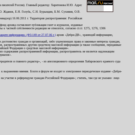
 писателей России). Главный редактор: Харитонова И.Ю. Адрес
Ю. Жданов, Е.Н. Голубь, С.Н. Бурындин, Б.М. Сухинин, О.В.
надзор) 16.06.2011 г. Территория распространения: Российская
й фонд архива составляют публикации газет и журналов, изданные
к частной собственности редакции не относятся, согласно ст.ст. 1275, 1276, 1306
щите информации» (ФЗ-149 от 27.07.06 г.)
архив «Дебри-ДВ», хранящий информацию,
ь и достоинство граждан и организаций, либо ущемляющих права и законные интересы граждан,
ов, распространенных другим средством массовой информации (а также сообщения, переданные
сийской Федерации о средствах массовой информации».
из содержания распространенной информации, распространитель не является надлежащим
ериалов».
редителя и главного редактор», - из апелляционного определения Хабаровского краевого суда
ны к выражению мнения. Блоги и форум не входят в электронное периодическое издание «Дебри-
а участие в референдуме граждан Российской Федерации»; считать, там где не указано: лицо