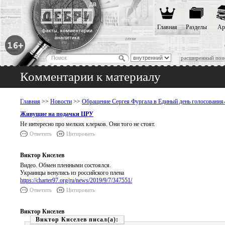
Главная
Разделы
Ар
расширенный пои
Комментарии к материалу
Главная
>>
Новости
>>
Обращение Сергея Фургала в Единый день голосования
Живущие на подачки ЦРУ
Не интересно про мелких клерков. Они того не стоят.
Ответить
Цитировать
Виктор Киселев
Видео. Обмен пленными состоялся.
Украинцы венулись из российского плена
https://charter97.org/ru/news/2019/9/7/347551/
Ответить
Цитировать
Виктор Киселев
Виктор Киселев