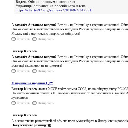
Видео. Обмен пленными состоялся.
Украинцы венулись из российского плена
https://charter97.org/ru/news/2019/9/7/347551/
А самолёт Антонова видели?
Вот он - их "литак" для средних авиалиний. Оби
Это же сколько высокопоставленных негодяев России гадили ей, защищали изна
Может, ещё защитники из патриотов найдутся?!
Ответить
Цитировать
Виктор Киселев
А самолёт Антонова видели?
Вот он - их "литак" для средних авиалиний. Оби
Это же сколько высокопоставленных негодяев России гадили ей, защищали изна
Есть ещё защитники из патриотов?!
Ответить
Цитировать
Живущие на подачки ЦРУ
Виктор Киселев
, ломая УССР хабат сломал СССР, но по общему счёту РСФСР.
Но чисто хабатный проект УНР всё-таки неизбежно то же рассыпается. так что А
луганщины.
Ответить
Цитировать
Виктор Киселев
А в заключение репортажей об обмене пленными зайдите в Интернете на российс
Почувствуйте разницу!)))