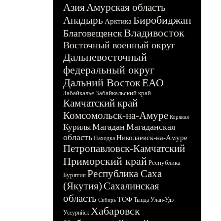
Азия
Амурская область
Биробиджан
Анадырь
Арктика
Владивосток
Благовещенск
Восточный военный округ
Дальневосточный
федеральный округ
Дальний Восток
ЕАО
Забайкалье
Забайкальский край
Камчатский край
Комсомольск-на-Амуре
Корякия
Магадан
Магаданская
Курилы
область
Николаевск-на-Амуре
Находка
Петропавловск-Камчатский
Приморский край
Республика
Республика Саха
Бурятия
(Якутия)
Сахалинская
область
ТОФ
Тында
Улан-Удэ
Сибирь
Хабаровск
Уссурийск