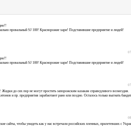
дно!!
чально провальный SJ 100! Краснорожие хари! Подставившие предприятие и людей!
07
дно!!
чально провальный SJ 100! Краснорожие хари! Подставившие предприятие и людей!
07
 Жидки до сих пор не могут простить запорожским казакам справедливого возмездия.
нтонов и пр. предприятия зарабаотают рано или поздно. Осталось только выгнать бандит
08
кие сайты, чтобы увидеть как у нас встречали российских пленных, прилетевших с Укра