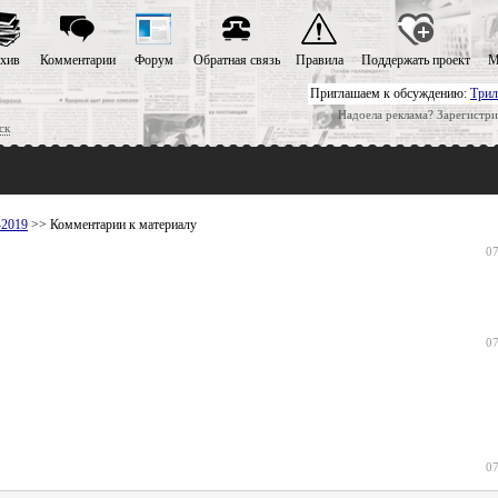
хив
Комментарии
Форум
Обратная связь
Правила
Поддержать проект
М
Приглашаем к обсуждению:
Трил
Надоела реклама? Зарегистри
ск
-2019
>> Комментарии к материалу
07
07
07