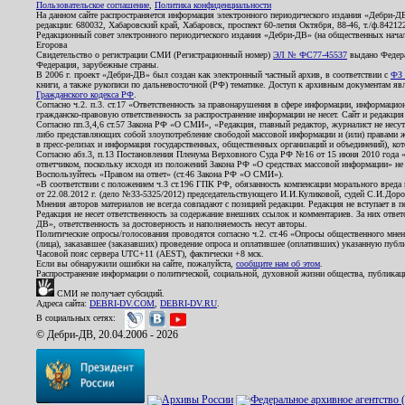
Пользовательское соглашение
,
Политика конфиденциальности
На данном сайте распространяется информация электронного периодического издания «Дебри-Д
редакции: 680032, Хабаровский край, Хабаровск, проспект 60-летия Октября, 88-46, т./ф.8421
Редакционный совет электронного периодического издания «Дебри-ДВ» (на общественных нач
Егорова
Свидетельство о регистрации СМИ (Регистрационный номер)
ЭЛ № ФС77-45537
выдано Федера
Федерация, зарубежные страны.
В 2006 г. проект «Дебри-ДВ» был создан как электронный частный архив, в соответствии с
ФЗ 
книги, а также рукописи по дальневосточной (РФ) тематике. Доступ к архивным документам явля
Гражданского кодекса РФ
.
Согласно ч.2. п.3. ст.17 «Ответственность за правонарушения в сфере информации, информац
гражданско-правовую ответственность за распространение информации не несет. Сайт и редакци
Согласно пп.3,4,6 ст.57 Закона РФ «О СМИ», «Редакция, главный редактор, журналист не несут
либо представляющих собой злоупотребление свободой массовой информации и (или) правами ж
в пресс-релизах и информация государственных, общественных организаций и объединений), кот
Согласно абз.3, п.13 Постановления Пленума Верховного Суда РФ №16 от 15 июня 2010 года 
ответчиком, поскольку исходя из положений Закона РФ «О средствах массовой информации» не 
Воспользуйтесь «Правом на ответ» (ст.46 Закона РФ «О СМИ»).
«В соответствии с положением ч.3 ст.196 ГПК РФ, обязанность компенсации морального вреда п
от 22.08.2012 г. (дело №33-5325/2012) председательствующего И.И.Куликовой, судей С.И.Дор
Мнения авторов материалов не всегда совпадают с позицией редакции. Редакция не вступает в п
Редакция не несет ответственность за содержание внешних ссылок и комментариев. За них отве
ДВ», ответственность за достоверность и наполняемость несут авторы.
Политические опросы/голосования проводятся согласно ч.2. ст.46 «Опросы общественного мнени
(лица), заказавшее (заказавших) проведение опроса и оплатившее (оплативших) указанную публик
Часовой пояс сервера UTC+11 (AEST), фактически +8 мск.
Если вы обнаружили ошибки на сайте, пожалуйста,
сообщите нам об этом
.
Распространение информации о политической, социальной, духовной жизни общества, публикац
СМИ не получает субсидий.
Адреса сайта:
DEBRI-DV.COM
,
DEBRI-DV.RU
.
В социальных сетях:
© Дебри-ДВ, 20.04.2006 - 2026