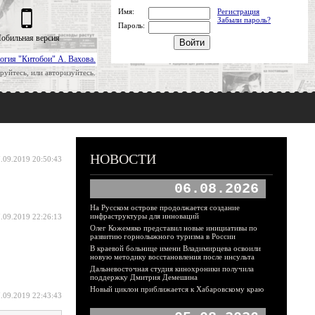
Имя:
Регистрация
Забыли пароль?
Пароль:
обильная версия
огия "Китобои" А. Вахова.
руйтесь, или авторизуйтесь.
НОВОСТИ
.09.2019 20:50:43
06.08.2026
На Русском острове продолжается создание
инфраструктуры для инноваций
.09.2019 22:26:13
Олег Кожемяко представил новые инициативы по
развитию горнолыжного туризма в России
В краевой больнице имени Владимирцева освоили
новую методику восстановления после инсульта
Дальневосточная студия кинохроники получила
поддержку Дмитрия Демешина
Новый циклон приближается к Хабаровскому краю
.09.2019 22:43:43