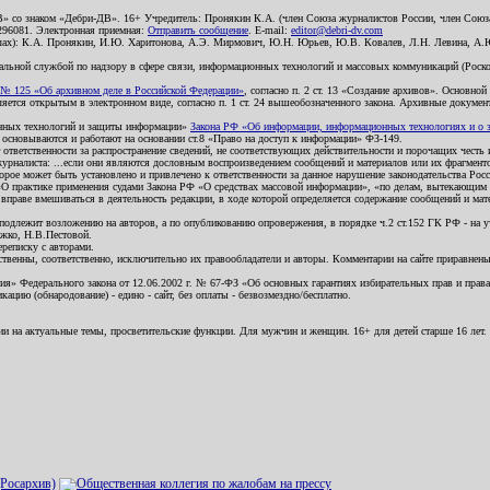
В» со знаком «Дебри-ДВ». 16+ Учредитель: Пронякин К.А. (член Союза журналистов России, член Союза
2296081. Электронная приемная:
Отправить сообщение
. E-mail:
editor@debri-dv.com
алах): К.А. Пронякин, И.Ю. Харитонова, А.Э. Мирмович, Ю.Н. Юрьев, Ю.В. Ковалев, Л.Н. Левина, А.
льной службой по надзору в сфере связи, информационных технологий и массовых коммуникаций (Роском
№ 125 «Об архивном деле в Российской Федерации»
, согласно п. 2 ст. 13 «Создание архивов». Основно
ется открытым в электронном виде, согласно п. 1 ст. 24 вышеобозначенного закона. Архивные документы 
ионных технологий и защиты информации»
Закона РФ «Об информации, информационных технологиях и о за
я основываются и работают на основании ст.8 «Право на доступ к информации» ФЗ-149.
 ответственности за распространение сведений, не соответствующих действительности и порочащих чест
урналиста: ...если они являются дословным воспроизведением сообщений и материалов или их фрагмент
орое может быть установлено и привлечено к ответственности за данное нарушение законодательства Рос
«О практике применения судами Закона РФ «О средствах массовой информации», «по делам, вытекающим 
вправе вмешиваться в деятельность редакции, в ходе которой определяется содержание сообщений и мат
одлежит возложению на авторов, а по опубликованию опровержения, в порядке ч.2 ст.152 ГК РФ - на уч
ожко, Н.В.Пестовой.
ереписку с авторами.
тственны, соответственно, исключительно их правообладатели и авторы. Комментарии на сайте приравне
я» Федерального закона от 12.06.2002 г. № 67-ФЗ «Об основных гарантиях избирательных прав и права н
ацию (обнародование) - едино - сайт, без оплаты - безвозмездно/бесплатно.
ии на актуальные темы, просветительские функции. Для мужчин и женщин. 16+ для детей старше 16 лет.