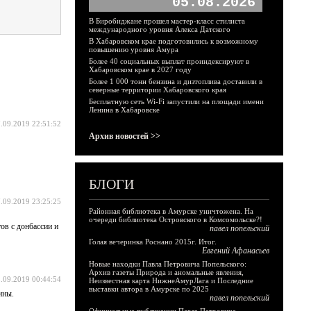
05.08.2026
В Биробиджане прошел мастер-класс стилиста
международного уровня Алекса Датского
В Хабаровском крае подготовились к возможному
повышению уровня Амура
Более 40 социальных выплат проиндексируют в
Хабаровском крае в 2027 году
Более 1 000 тонн бензина и дизтоплива доставили в
северные территории Хабаровского края
Бесплатную сеть Wi-Fi запустили на площади имени
Ленина в Хабаровске
.09.2019 22:51:52
Архив новостей >>
БЛОГИ
.09.2019 23:25:25
Районная библиотека в Амурске уничтожена. На
очереди библиотека Островского в Комсомольске?!
ов с донбассии и
павел попельский
Голая вечеринка Роснано 2015г. Итог.
Евгений Афанасьев
Новые находки Павла Петровича Попельского:
Архив газеты Природа и аномальные явления,
.09.2019 00:44:54
Неизвестная карта НижнеАмурЛага и Последние
выставки автора в Амурске по 2025
ины.
павел попельский