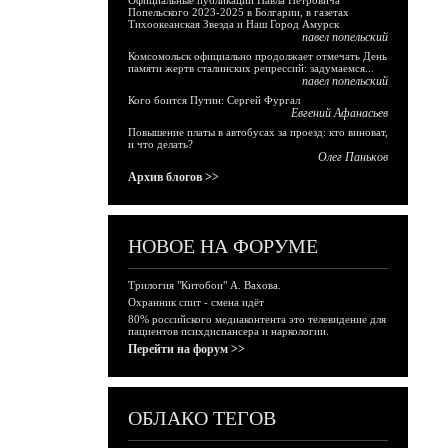
Официальные публикации Павла Петровича
Попельского 2023-2025 в Болгарии, в газетах
Тихоокеанская Звезда и Наш Город Амурск
павел попельский
Комсомольск официально продолжает отмечать День
памяти жертв сталинских репрессий: задумаемся...
павел попельский
Кого боится Путин: Сергей Фургал
Евгений Афанасьев
Повышение платы в автобусах за проезд: кто виноват,
и что делать?
Олег Паньков
Архив блогов >>
НОВОЕ НА ФОРУМЕ
Трилогия "Китобои" А. Вахова.
Охранник спит - смена идёт
80% российского медиаконтента это телевидение для
пациентов психдиспансера и наркологии.
Перейти на форум >>
ОБЛАКО ТЕГОВ