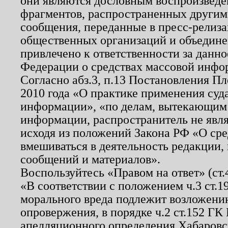
они являются дословным воспроизведе
фрагментов, распространенных другим
сообщения, переданные в пресс-релиза
общественных организаций и объединен
привлечено к ответственности за данн
Федерации о средствах массовой инфо
Согласно абз.3, п.13 Постановления П
2010 года «О практике применения суд
информации», «по делам, вытекающим
информации, распространитель не явл
исходя из положений Закона РФ «О ср
вмешиваться в деятельность редакции, 
сообщений и материалов».
Воспользуйтесь «Правом на ответ» (ст
«В соответствии с положением ч.3 ст.
морального вреда подлежит возложению
опровержения, в порядке ч.2 ст.152 ГК 
апелляционного определения Хабаровско