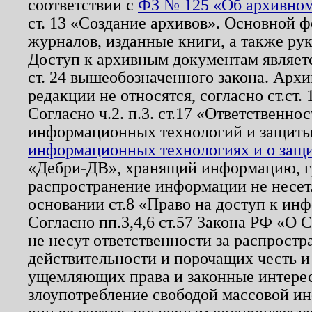
соответствии с
ФЗ № 125 «Об архивном
ст. 13 «Создание архивов». Основной ф
журналов, изданные книги, а также ру
Доступ к архивным документам являетс
ст. 24 вышеобозначенного закона. Арх
редакции не относятся, согласно ст.ст. 
Согласно ч.2. п.3. ст.17 «Ответственн
информационных технологий и защит
информационных технологиях и о защит
«Дебри-ДВ», хранящий информацию, гр
распространение информации не несет.
основании ст.8 «Право на доступ к ин
Согласно пп.3,4,6 ст.57 Закона РФ «О
не несут ответственности за распрост
действительности и порочащих честь и
ущемляющих права и законные интере
злоупотребление свободой массовой ин