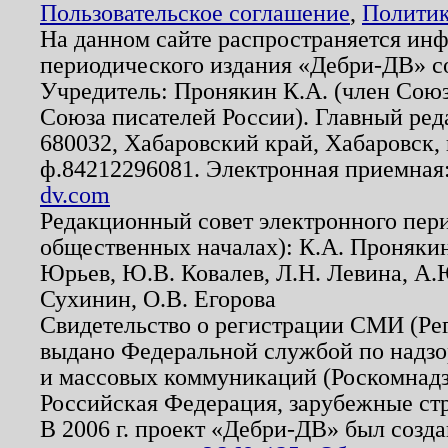
Пользовательское соглашение
,
Политик
На данном сайте распространяется ин
периодического издания «Дебри-ДВ» с
Учредитель: Пронякин К.А. (член Союз
Союза писателей России). Главный ред
680032, Хабаровский край, Хабаровск, п
ф.84212296081. Электронная приемная
dv.com
Редакционный совет электронного пер
общественных началах): К.А. Проняки
Юрьев, Ю.В. Ковалев, Л.Н. Левина, А.
Сухинин, О.В. Егорова
Свидетельство о регистрации СМИ (Р
выдано Федеральной службой по надзо
и массовых коммуникаций (Роскомнадзо
Российская Федерация, зарубежные ст
В 2006 г. проект «Дебри-ДВ» был созда