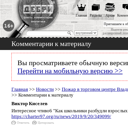
Главная
Разделы
Архив
Коммен
Приглашаем к о
Надоела рек
расширенный пои
Комментарии к материалу
Вы просматриваете обычную версию
Перейти на мобильную версию >>
Главная
>>
Новости
>>
Пожар в торговом центре Влад
>> Комментарии к материалу
Виктор Киселев
Интересное чтиво6 "Как школьники разбудли взрослых
https://charter97.org/ru/news/2019/9/20/349099/
Ответить
Цитировать