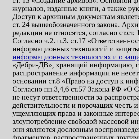
ст. 13 «Создание архивов». Основной ф
журналов, изданные книги, а также ру
Доступ к архивным документам являетс
ст. 24 вышеобозначенного закона. Арх
редакции не относятся, согласно ст.ст. 
Согласно ч.2. п.3. ст.17 «Ответственн
информационных технологий и защит
информационных технологиях и о защит
«Дебри-ДВ», хранящий информацию, гр
распространение информации не несет.
основании ст.8 «Право на доступ к ин
Согласно пп.3,4,6 ст.57 Закона РФ «О
не несут ответственности за распрост
действительности и порочащих честь и
ущемляющих права и законные интере
злоупотребление свободой массовой ин
они являются дословным воспроизведе
фрагментов, распространенных другим