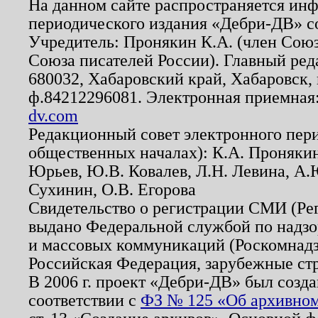
На данном сайте распространяется ин
периодического издания «Дебри-ДВ» с
Учредитель: Пронякин К.А. (член Союз
Союза писателей России). Главный ред
680032, Хабаровский край, Хабаровск, п
ф.84212296081. Электронная приемная
dv.com
Редакционный совет электронного пер
общественных началах): К.А. Проняки
Юрьев, Ю.В. Ковалев, Л.Н. Левина, А.
Сухинин, О.В. Егорова
Свидетельство о регистрации СМИ (Р
выдано Федеральной службой по надзо
и массовых коммуникаций (Роскомнадзо
Российская Федерация, зарубежные ст
В 2006 г. проект «Дебри-ДВ» был созда
соответствии с
ФЗ № 125 «Об архивном